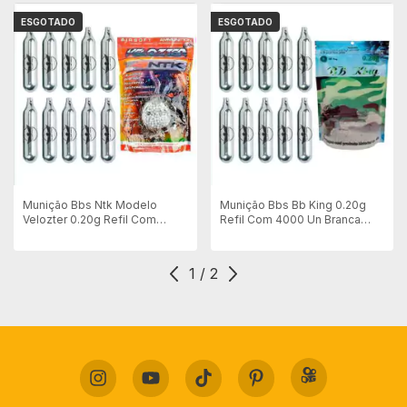
ESGOTADO
ESGOTADO
Munição Bbs Ntk Modelo
Munição Bbs Bb King 0.20g
Velozter 0.20g Refil Com
Refil Com 4000 Un Branca
5000un + 10 Co2 12g Para
1°Linha + 10x Co2 12g para
Pistola / Revólver
Pistola/Airsoft
1
/
2