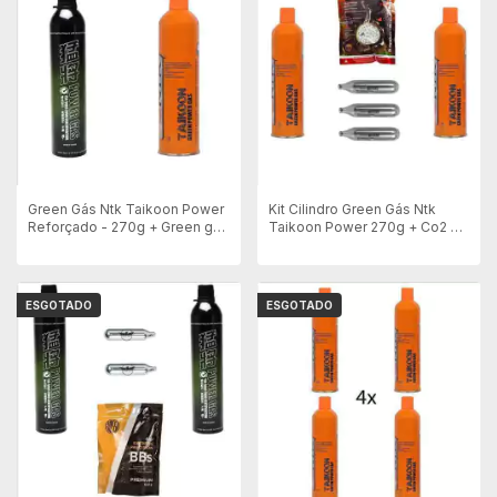
Green Gás Ntk Taikoon Power
Kit Cilindro Green Gás Ntk
Reforçado - 270g + Green gás
Taikoon Power 270g + Co2 e
Aim Top
BBs
ESGOTADO
ESGOTADO