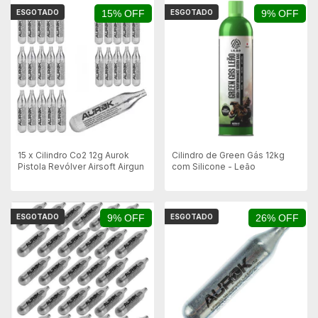
ESGOTADO
15% OFF
ESGOTADO
9% OFF
15 x Cilindro Co2 12g Aurok
Cilindro de Green Gás 12kg
Pistola Revólver Airsoft Airgun
com Silicone - Leão
ESGOTADO
9% OFF
ESGOTADO
26% OFF