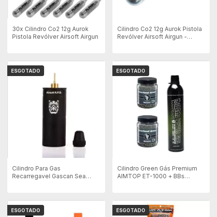
30x Cilindro Co2 12g Aurok
Cilindro Co2 12g Aurok Pistola
Pistola Revólver Airsoft Airgun
Revólver Airsoft Airgun -
Unitário
ESGOTADO
ESGOTADO
Cilindro Para Gas
Cilindro Green Gás Premium
Recarregavel Gascan Sea
AIMTOP ET-1000 + BBs
Parts
Oberland Precision 0.20g
5000un
ESGOTADO
ESGOTADO