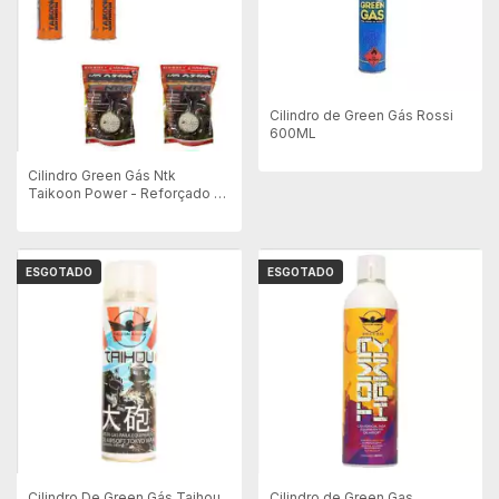
Cilindro de Green Gás Rossi
600ML
Cilindro Green Gás Ntk
Taikoon Power - Reforçado -
270g + 10000un BB's Velozter
0.20g
ESGOTADO
ESGOTADO
Cilindro De Green Gás Taihou
Cilindro de Green Gas