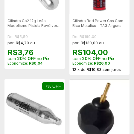
Cilindro Co2 12g Leão
Cilindro Red Power Gás Com
Modelismo Pistola Revólver
Bico Metálico - TAG Airguns
Airsoft Airgun - Unitário
De: R$5,50
De: R$169,00
por: R$4,70 ou
por: R$130,00 ou
R$3,76
R$104,00
com
20% OFF
no
Pix
com
20% OFF
no
Pix
Economize:
R$0,94
Economize:
R$26,00
12
x
de
R$10,83
sem juros
7% OFF