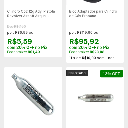
Cilindro Co2 12g Adyl Pistola
Bico Adaptador para Cilindro
Revólver Airsoft Airgun -
de Gás Propano
Unitário
De: R$7,50
por: R$6,99 ou
por: R$119,90 ou
R$5,59
R$95,92
com
20% OFF
no
Pix
com
20% OFF
no
Pix
Economize:
R$1,40
Economize:
R$23,98
11
x
de
R$10,90
sem juros
ESGOTADO
13% OFF