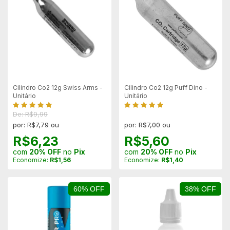
Cilindro Co2 12g Swiss Arms -
Cilindro Co2 12g Puff Dino -
Unitário
Unitário
De: R$9,99
por: R$7,79 ou
por: R$7,00 ou
R$6,23
R$5,60
com
20% OFF
no
Pix
com
20% OFF
no
Pix
Economize:
R$1,56
Economize:
R$1,40
60% OFF
38% OFF