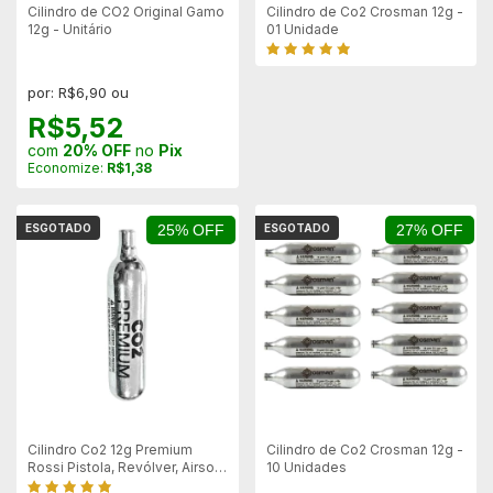
Cilindro de CO2 Original Gamo
Cilindro de Co2 Crosman 12g -
12g - Unitário
01 Unidade
por: R$6,90 ou
R$5,52
com
20% OFF
no
Pix
Economize:
R$1,38
ESGOTADO
25% OFF
ESGOTADO
27% OFF
Cilindro Co2 12g Premium
Cilindro de Co2 Crosman 12g -
Rossi Pistola, Revólver, Airsoft
10 Unidades
e Airgun - Unitário