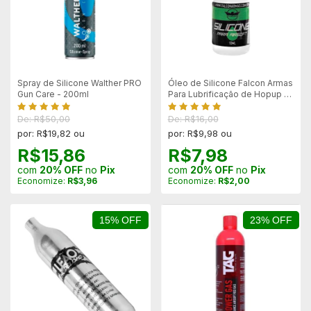
Spray de Silicone Walther PRO
Óleo de Silicone Falcon Armas
Gun Care - 200ml
Para Lubrificação de Hopup -
10ml
De: R$50,00
De: R$16,00
por: R$19,82 ou
por: R$9,98 ou
R$15,86
R$7,98
com
20% OFF
no
Pix
com
20% OFF
no
Pix
Economize:
R$3,96
Economize:
R$2,00
15% OFF
23% OFF