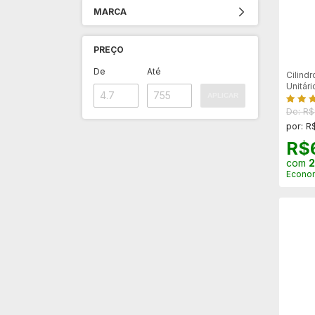
MARCA
PREÇO
De
Até
Cilind
Unitári
APLICAR
De: R$
por: R
R$
com
2
Econo