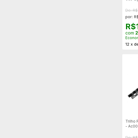
Mostru
De: R
por: R
R$
com
2
Econo
12
x
d
Trilho
- Ac0
De: R$