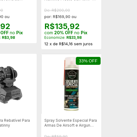
 Rossi
Birchwood Casey
90
De: R$200,00
90 ou
por: R$169,90 ou
,92
R$135,92
 OFF
no
Pix
com
20% OFF
no
Pix
:
R$3,98
Economize:
R$33,98
12
x
de
R$14,16
sem juros
33% OFF
ra Rebatível Para
Spray Solvente Especial Para
atinny
Armas De Airsoft e Airgun
300ML - Falcon Armas
De: R$59,90