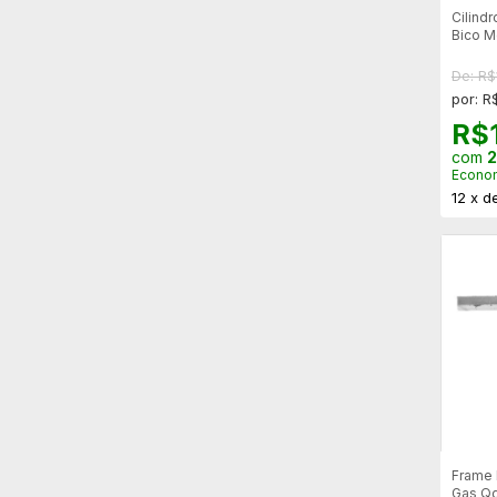
Cilind
Bico M
De: R$
por: R
R$
com
2
Econo
12
x
d
Frame 
Gas Qg