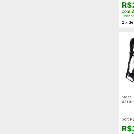
R$
com
2
Econo
2
x
d
Mochil
42 Lit
com S
por: R
R$