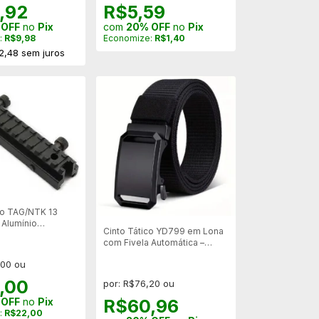
,92
R$5,59
 OFF
no
Pix
com
20% OFF
no
Pix
:
R$9,98
Economize:
R$1,40
2,48
sem juros
ico TAG/NTK 13
 Alumínio
Cinto Tático YD799 em Lona
ilitar
com Fivela Automática –
Ajustável
,00 ou
,00
por: R$76,20 ou
R$60,96
 OFF
no
Pix
:
R$22,00