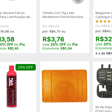
e Silicone Falcon
Cilindro Co2 12g Leão
Magazine de
Para Lubrificação de
Modelismo Pistola Revólver
Cybergun C
- 20ml
Airsoft Airgun - Unitário
Modelos 18
De: R$69,
$23,90
De: R$5,50
por: R$40
$16,98 ou
por: R$4,70 ou
R$32
13,58
R$3,76
com
20%
0% OFF
no
Pix
com
20% OFF
no
Pix
Economize
mize:
R$3,40
Economize:
R$0,94
4
x
de
R$1
23% OFF
Kit de lim
FOGO nos C