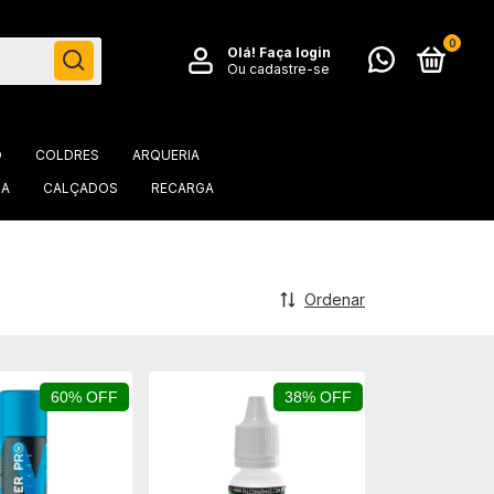
0
Olá!
Faça login
Ou cadastre-se
O
COLDRES
ARQUERIA
IA
CALÇADOS
RECARGA
Ordenar
60% OFF
38% OFF