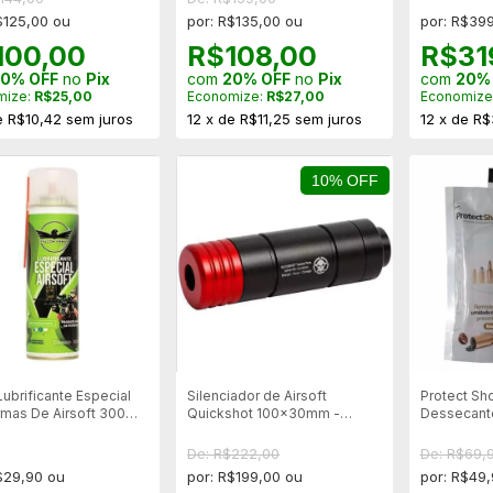
$125,00 ou
por: R$135,00 ou
por: R$39
100,00
R$108,00
R$31
0% OFF
no
Pix
com
20% OFF
no
Pix
com
20%
mize:
R$25,00
Economize:
R$27,00
Economize
e
R$10,42
sem juros
12
x
de
R$11,25
sem juros
12
x
de
R$
10% OFF
Lubrificante Especial
Silenciador de Airsoft
Protect Sho
rmas De Airsoft 300ML
Quickshot 100x30mm -
Dessecante
on Armas
Rosca 14mm Esquerda
De: R$222,00
De: R$69,
$29,90 ou
por: R$199,00 ou
por: R$49