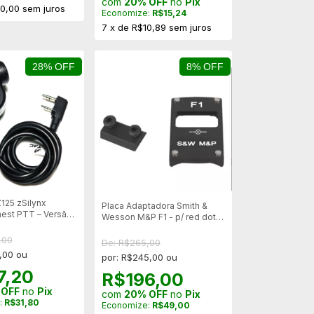
com
20% OFF
no
Pix
0,00
sem juros
Economize:
R$15,24
7
x
de
R$10,89
sem juros
28% OFF
8% OFF
Z125 zSilynx
Placa Adaptadora Smith &
est PTT – Versão
Wesson M&P F1 - p/ red dot -
municação Tática
Vector Optics SCRDM-06
s
,00
De: R$265,00
,00 ou
por: R$245,00 ou
7,20
R$196,00
 OFF
no
Pix
com
20% OFF
no
Pix
:
R$31,80
Economize:
R$49,00