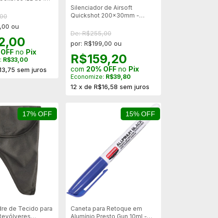
Silenciador de Airsoft
Quickshot 200x30mm -
,00
Rosca 14mm Esquerda
,00 ou
De: R$255,00
2,00
por: R$199,00 ou
 OFF
no
Pix
R$159,20
:
R$33,00
com
20% OFF
no
Pix
13,75
sem juros
Economize:
R$39,80
12
x
de
R$16,58
sem juros
17% OFF
15% OFF
dre de Tecido para
Caneta para Retoque em
 Revólveres
Alumínio Presto Gun 10ml -