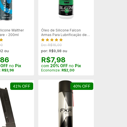
licone Walther
Óleo de Silicone Falcon
re - 200ml
Armas Para Lubrificação de
Hopup - 10ml
00
De: R$16,00
82 ou
por: R$9,98 ou
,86
R$7,98
 OFF
no
Pix
com
20% OFF
no
Pix
:
R$3,96
Economize:
R$2,00
41% OFF
40% OFF