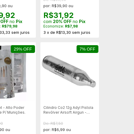
9,90 ou
por: R$39,90 ou
9,92
R$31,92
 OFF
no
Pix
com
20% OFF
no
Pix
:
R$79,98
Economize:
R$7,98
33,33
sem juros
3
x
de
R$13,30
sem juros
29% OFF
7% OFF
t - Alto Poder
Cilindro Co2 12g Adyl Pistola
 P/ Munições.
Revólver Airsoft Airgun -
Unitário
90
De: R$7,50
,90 ou
por: R$6,99 ou