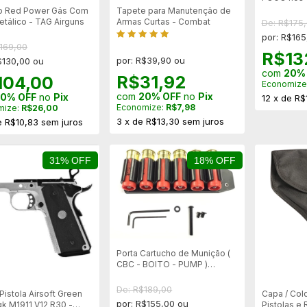
+ ESTOJO
ro Red Power Gás Com
Tapete para Manutenção de
etálico - TAG Airguns
Armas Curtas - Combat
De: R$175
por: R$165
169,00
R$13
por: R$39,90 ou
$130,00 ou
com
20%
R$31,92
104,00
Economize
com
20% OFF
no
Pix
0% OFF
no
Pix
12
x
de
R$
Economize:
R$7,98
mize:
R$26,00
3
x
de
R$13,30
sem juros
e
R$10,83
sem juros
31% OFF
18% OFF
Porta Cartucho de Munição (
CBC - BOITO - PUMP )
Calibre 12 - Cap. 6 Tiros
De: R$189,00
Pistola Airsoft Green
Capa / Col
por: R$155,00 ou
k M1911 V12 R30 -
Pistolas e