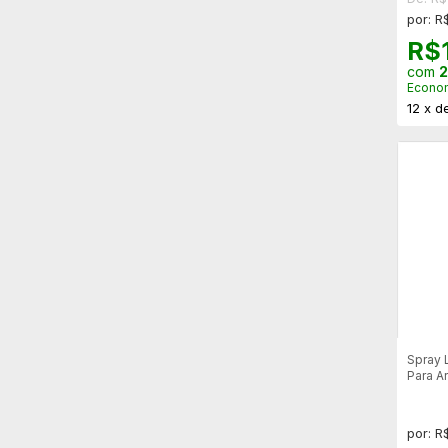
por: R
R$
com
2
Econo
12
x
d
Spray 
Para A
- Falc
por: R