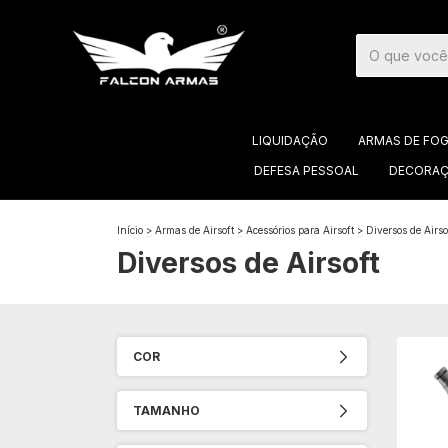
LIQUIDAÇÃO
ARMAS DE FO
DEFESA PESSOAL
DECORAÇ
Início
>
Armas de Airsoft
>
Acessórios para Airsoft
>
Diversos de Airso
Diversos de Airsoft
COR
TAMANHO