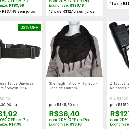
0% OFF
no
Pix
com
20% OFF
no
Pix
11
x
de
R$1
mize:
R$89,98
Economize:
R$29,18
e
R$37,49
sem juros
12
x
de
R$12,16
sem juros
33% OFF
eira Tática Universal
Shemagh Tático Militar Evo –
Z Tactical 
rs / Mayon 1554
Tons de Marrom
Release Ch
Yaesu | Co
Operaçõe
$59,90
De: R$220
$39,90 ou
por: R$45,50 ou
por: R$159
31,92
R$36,40
R$12
0% OFF
no
Pix
com
20% OFF
no
Pix
com
20%
mize:
R$7,98
Economize:
R$9,10
Economize