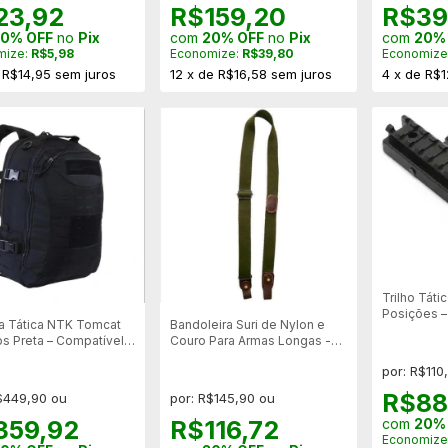
23,92
R$159,20
R$39
0% OFF
no
Pix
com
20% OFF
no
Pix
com
20%
mize:
R$5,98
Economize:
R$39,80
Economize
e
R$14,95
sem juros
12
x
de
R$16,58
sem juros
4
x
de
R$1
Trilho Tát
Posições –
a Tática NTK Tomcat
Bandoleira Suri de Nylon e
Anodizado M
ros Preta – Compatível
Couro Para Armas Longas -
istema MOLLE
Verde Oliva
por: R$110
R$88
$449,90 ou
por: R$145,90 ou
359,92
R$116,72
com
20%
Economize