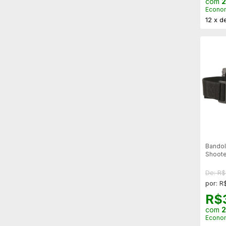
com
2
Econo
12
x
d
Bandol
Shoote
De: R
por: R
R$
com
2
Econo