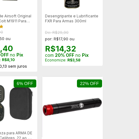
 Airsoft Original
Desengripante e Lubrificante
olt M1911 Para
FXR Para Armas 300ml
0116 - 18012
00
De: R$29,90
,50 ou
por: R$17,90 ou
,40
R$14,32
 OFF
no
Pix
com
20% OFF
no
Pix
:
R$8,10
Economize:
R$3,58
0,13
sem juros
6% OFF
22% OFF
peza para ARMA DE
elibres .22 ao .45