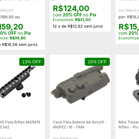
ário
Universal -
R$124,00
$289,00
De: R$23,
com
20% OFF
no
Pix
$199,00 ou
por: R$19,
Economize:
R$31,00
159,20
R$15
12
x
de
R$12,92
sem juros
0% OFF
no
Pix
com
20%
mize:
R$39,80
Economize
e
R$16,58
sem juros
13% OFF
15% OFF
 RIS Para Rifles M4/M16
Case Para Bateria de Airsoft -
Mira Trasei
00342
AN/PEC-16 - FMA
Rifles - Pic
144,00
De: R$159,00