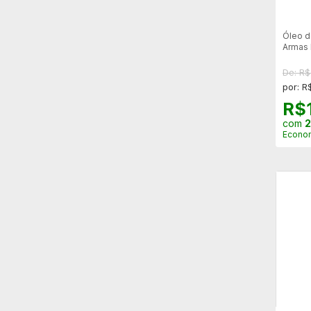
Óleo d
Armas 
Hopup 
De: R
por: R
R$
com
2
Econo