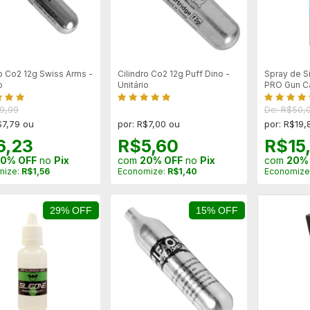
ro Co2 12g Swiss Arms -
Cilindro Co2 12g Puff Dino -
Spray de Si
o
Unitário
PRO Gun Ca
9,99
De: R$50,
$7,79 ou
por: R$7,00 ou
por: R$19,
6,23
R$5,60
R$15
0% OFF
no
Pix
com
20% OFF
no
Pix
com
20%
mize:
R$1,56
Economize:
R$1,40
Economize
29% OFF
15% OFF