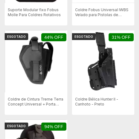
Suporte Modular fixo Fobus
Coldre Fobus Universal IWBS
Molle Para Coldres Rotativos
Velado para Pistolas de
Pequeno Porte - Destro
ESGOTADO
44% OFF
ESGOTADO
31% OFF
Coldre de Cintura Treme Terra
Coldre Bélica Hunter ll -
Concept Universal + Porta
Canhoto - Preto
Carregador - Destro
ESGOTADO
94% OFF