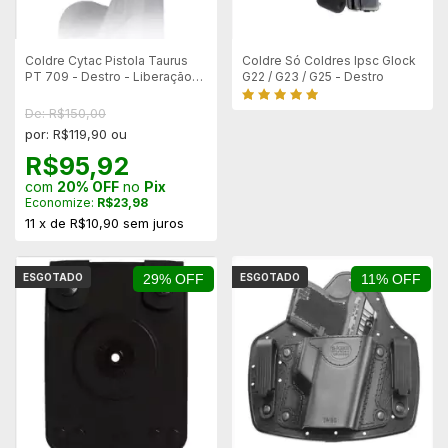
Coldre Cytac Pistola Taurus
Coldre Só Coldres Ipsc Glock
PT 709 - Destro - Liberação
G22 / G23 / G25 - Destro
Rapida
De: R$150,00
por: R$119,90 ou
R$95,92
com
20% OFF
no
Pix
Economize:
R$23,98
11
x
de
R$10,90
sem juros
ESGOTADO
29% OFF
ESGOTADO
11% OFF