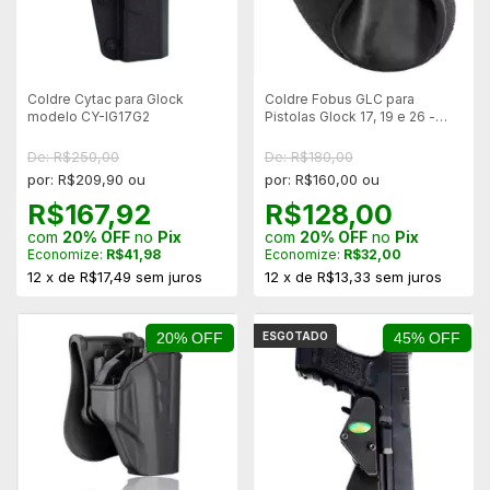
Coldre Cytac para Glock
Coldre Fobus GLC para
modelo CY-IG17G2
Pistolas Glock 17, 19 e 26 -
Destro
De: R$250,00
De: R$180,00
por: R$209,90 ou
por: R$160,00 ou
R$167,92
R$128,00
com
20% OFF
no
Pix
com
20% OFF
no
Pix
Economize:
R$41,98
Economize:
R$32,00
12
x
de
R$17,49
sem juros
12
x
de
R$13,33
sem juros
20% OFF
ESGOTADO
45% OFF