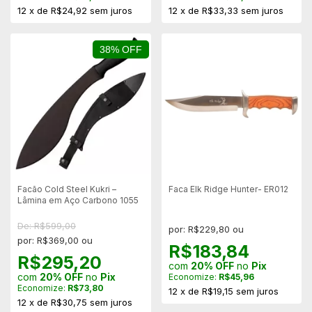
12
x
de
R$24,92
sem juros
12
x
de
R$33,33
sem juros
38% OFF
Facão Cold Steel Kukri –
Faca Elk Ridge Hunter- ER012
Lâmina em Aço Carbono 1055
De: R$599,00
por: R$229,80 ou
por: R$369,00 ou
R$183,84
R$295,20
com
20% OFF
no
Pix
com
20% OFF
no
Pix
Economize:
R$45,96
Economize:
R$73,80
12
x
de
R$19,15
sem juros
12
x
de
R$30,75
sem juros