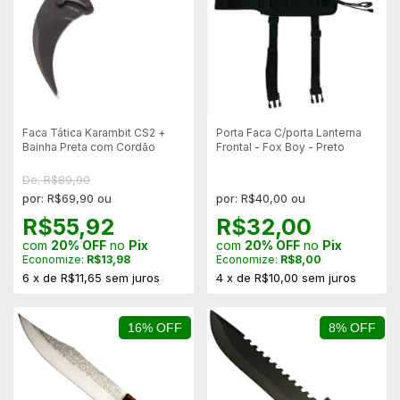
Faca Tática Karambit CS2 +
Porta Faca C/porta Lanterna
Bainha Preta com Cordão
Frontal - Fox Boy - Preto
De: R$89,90
por: R$69,90 ou
por: R$40,00 ou
R$55,92
R$32,00
com
20% OFF
no
Pix
com
20% OFF
no
Pix
Economize:
R$13,98
Economize:
R$8,00
6
x
de
R$11,65
sem juros
4
x
de
R$10,00
sem juros
16% OFF
8% OFF