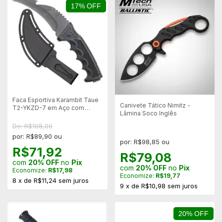
17% OFF
Faca Esportiva Karambit Taue
Canivete Tático Nimitz -
T2-YKZD-7 em Aço com
Lâmina Soco Inglês
Bainha Rígida
De: R$108,00
por: R$89,90 ou
por: R$98,85 ou
R$71,92
R$79,08
com
20% OFF
no
Pix
com
20% OFF
no
Pix
Economize:
R$17,98
Economize:
R$19,77
8
x
de
R$11,24
sem juros
9
x
de
R$10,98
sem juros
20% OFF