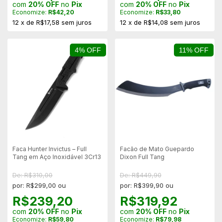
com
20% OFF
no
Pix
com
20% OFF
no
Pix
Economize:
R$42,20
Economize:
R$33,80
12
x
de
R$17,58
sem juros
12
x
de
R$14,08
sem juros
4% OFF
11% OFF
Faca Hunter Invictus – Full
Facão de Mato Guepardo
Tang em Aço Inoxidável 3Cr13
Dixon Full Tang
De: R$310,00
De: R$449,90
por: R$299,00 ou
por: R$399,90 ou
R$239,20
R$319,92
com
20% OFF
no
Pix
com
20% OFF
no
Pix
Economize:
R$59,80
Economize:
R$79,98