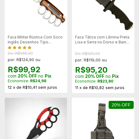
Faca Militar Rústica Com Soco
Faca Tática com Lâmina Preta
Inglês Desenhos Tipo
Lisa e Serra no Dorso e Bainha
Damasco
em Polímero
De: R$148,00
De: R$129,00
por: R$124,90 ou
por: R$119,00 ou
R$99,92
R$95,20
com
20% OFF
no
Pix
com
20% OFF
no
Pix
Economize:
R$24,98
Economize:
R$23,80
12
x
de
R$10,41
sem juros
11
x
de
R$10,82
sem juros
20% OFF