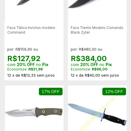
Faca Tática Invictus modelo
Faca Trento Modelo Comando
Command
Black Zytel
por: R$159,90 ou
por: R$480,00 ou
R$127,92
R$384,00
com
20% OFF
no
Pix
com
20% OFF
no
Pix
Economize:
R$31,98
Economize:
R$96,00
12
x
de
R$13,33
sem juros
12
x
de
R$40,00
sem juros
17% OFF
12% OFF