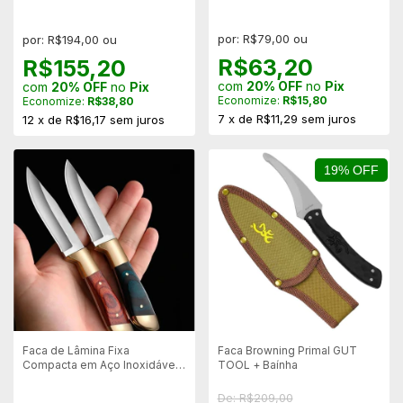
Compactas
por: R$79,00 ou
por: R$194,00 ou
R$63,20
R$155,20
com
20% OFF
no
Pix
com
20% OFF
no
Pix
Economize:
R$15,80
Economize:
R$38,80
7
x
de
R$11,29
sem juros
12
x
de
R$16,17
sem juros
19% OFF
Faca de Lâmina Fixa
Faca Browning Primal GUT
Compacta em Aço Inoxidável
TOOL + Baínha
3CR13 – Leve, Resistente
De: R$209,00