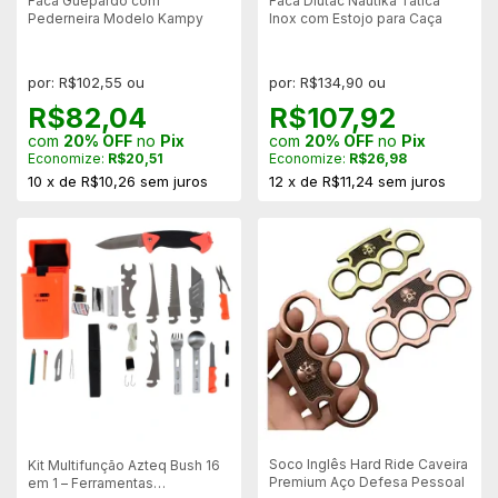
Faca Guepardo com
Faca Diutac Nautika Tática
Pederneira Modelo Kampy
Inox com Estojo para Caça
por: R$102,55 ou
por: R$134,90 ou
R$82,04
R$107,92
com
20% OFF
no
Pix
com
20% OFF
no
Pix
Economize:
R$20,51
Economize:
R$26,98
10
x
de
R$10,26
sem juros
12
x
de
R$11,24
sem juros
Soco Inglês Hard Ride Caveira
Kit Multifunção Azteq Bush 16
Premium Aço Defesa Pessoal
em 1 – Ferramentas