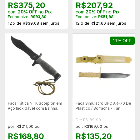
R$375,20
R$207,92
com
20% OFF
no
Pix
com
20% OFF
no
Pix
Economize:
R$93,80
Economize:
R$51,98
12
x
de
R$39,08
sem juros
12
x
de
R$21,66
sem juros
11% OFF
Faca Tática NTK Scorpion em
Faca Simulacro UFC AR-70 De
Aço Inoxidável com Bainha
Plastico / Borracha - Tan
Rígida ABS
De: R$189,90
por: R$211,00 ou
por: R$169,00 ou
R$168,80
R$135,20