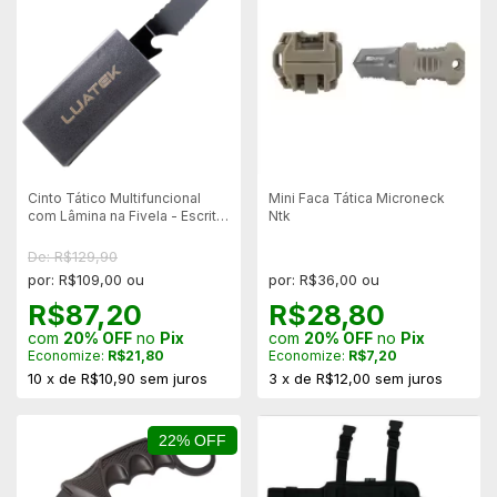
Cinto Tático Multifuncional
Mini Faca Tática Microneck
com Lâmina na Fivela - Escrita
Ntk
"Luatek"
De: R$129,90
por: R$109,00 ou
por: R$36,00 ou
R$87,20
R$28,80
com
20% OFF
no
Pix
com
20% OFF
no
Pix
Economize:
R$21,80
Economize:
R$7,20
10
x
de
R$10,90
sem juros
3
x
de
R$12,00
sem juros
22% OFF