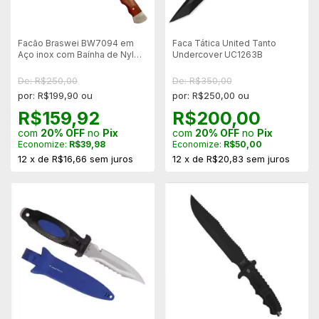
Facão Braswei BW7094 em
Faca Tática United Tanto
Aço inox com Baínha de Nylon
Undercover UC1263B
- Para Caça
De: R$250,00
De: R$350,00
por: R$199,90 ou
por: R$250,00 ou
R$159,92
R$200,00
com
20% OFF
no
Pix
com
20% OFF
no
Pix
Economize:
R$39,98
Economize:
R$50,00
12
x
de
R$16,66
sem juros
12
x
de
R$20,83
sem juros