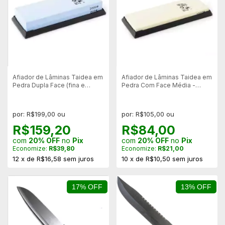
Afiador de Lâminas Taidea em
Afiador de Lâminas Taidea em
Pedra Dupla Face (fina e
Pedra Com Face Média -
Grossa) - T6260w
T7100w
por: R$199,00 ou
por: R$105,00 ou
R$159,20
R$84,00
com
20% OFF
no
Pix
com
20% OFF
no
Pix
Economize:
R$39,80
Economize:
R$21,00
12
x
de
R$16,58
sem juros
10
x
de
R$10,50
sem juros
17% OFF
13% OFF