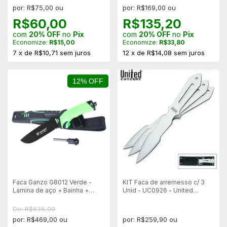
por: R$75,00 ou
por: R$169,00 ou
R$60,00
R$135,20
com
20% OFF
no
Pix
com
20% OFF
no
Pix
Economize:
R$15,00
Economize:
R$33,80
7
x
de
R$10,71
sem juros
12
x
de
R$14,08
sem juros
12% OFF
Faca Ganzo G8012 Verde -
KIT Faca de arremesso c/ 3
Lamina de aço + Bainha +
Unid - UC0926 - United
Pederneira
Cutlery
De: R$535,00
por: R$469,00 ou
por: R$259,90 ou