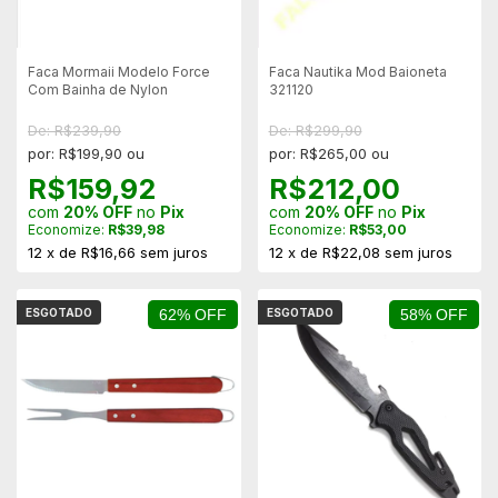
Faca Mormaii Modelo Force
Faca Nautika Mod Baioneta
Com Bainha de Nylon
321120
De: R$239,90
De: R$299,90
por: R$199,90 ou
por: R$265,00 ou
R$159,92
R$212,00
com
20% OFF
no
Pix
com
20% OFF
no
Pix
Economize:
R$39,98
Economize:
R$53,00
12
x
de
R$16,66
sem juros
12
x
de
R$22,08
sem juros
ESGOTADO
62% OFF
ESGOTADO
58% OFF