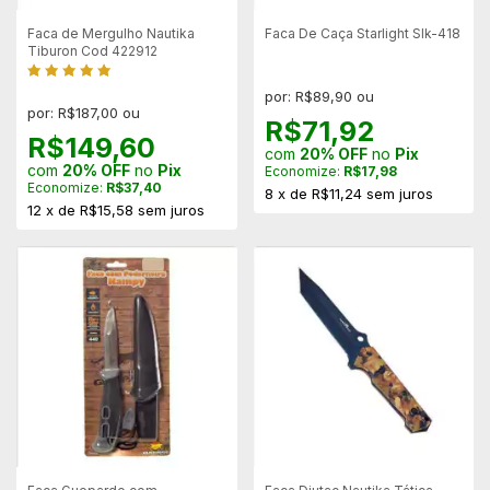
Faca de Mergulho Nautika
Faca De Caça Starlight Slk-418
Tiburon Cod 422912
por: R$89,90 ou
por: R$187,00 ou
R$71,92
R$149,60
com
20% OFF
no
Pix
com
20% OFF
no
Pix
Economize:
R$17,98
Economize:
R$37,40
8
x
de
R$11,24
sem juros
12
x
de
R$15,58
sem juros