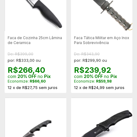
Faca de Cozinha 25cm Lâmina
Faca Tática Militar em Aço Inox
de Ceramica
Para Sobrevivência
De: R$399,00
De: R$343,90
por: R$333,00 ou
por: R$299,90 ou
R$266,40
R$239,92
com
20% OFF
no
Pix
com
20% OFF
no
Pix
Economize:
R$66,60
Economize:
R$59,98
12
x
de
R$27,75
sem juros
12
x
de
R$24,99
sem juros