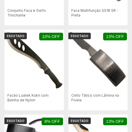
Conjunto Faca e Garfo
Faca Multifunção S018 SR -
Trinchante
Preta
ESGOTADO
10% OFF
ESGOTADO
13% OFF
Facão Luatek Kukri com
Cinto Tático com Lâmina na
Baínha de Nylon
Fivela
ESGOTADO
8% OFF
ESGOTADO
13% OFF