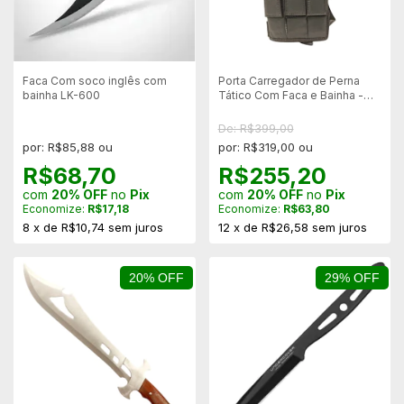
Faca Com soco inglês com
Porta Carregador de Perna
bainha LK-600
Tático Com Faca e Bainha -
Preto
De: R$399,00
por: R$85,88 ou
por: R$319,00 ou
R$68,70
R$255,20
com
20% OFF
no
Pix
com
20% OFF
no
Pix
Economize:
R$17,18
Economize:
R$63,80
8
x
de
R$10,74
sem juros
12
x
de
R$26,58
sem juros
20% OFF
29% OFF