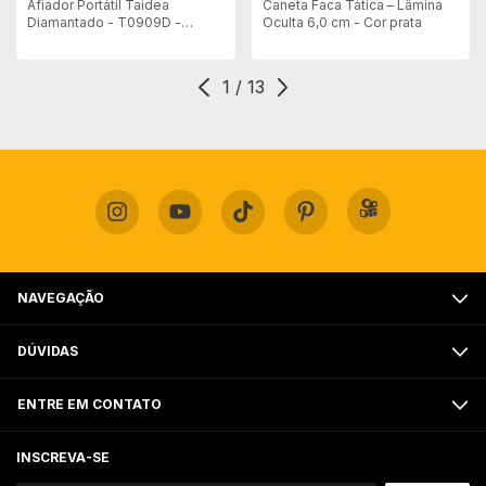
Afiador Portátil Taidea
Caneta Faca Tática – Lâmina
Diamantado - T0909D -
Oculta 6,0 cm - Cor prata
Mostruario
1
/
13
NAVEGAÇÃO
DÚVIDAS
ENTRE EM CONTATO
INSCREVA-SE