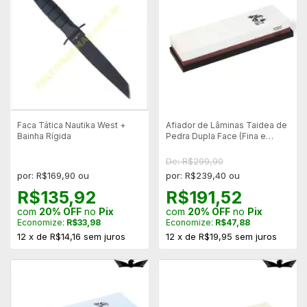
Faca Tática Nautika West +
Afiador de Lâminas Taidea de
Bainha Rígida
Pedra Dupla Face (Fina e
Grossa) - T0915w
De: R$299,90
por: R$169,90 ou
por: R$239,40 ou
R$135,92
R$191,52
com
20% OFF
no
Pix
com
20% OFF
no
Pix
Economize:
R$33,98
Economize:
R$47,88
12
x
de
R$14,16
sem juros
12
x
de
R$19,95
sem juros