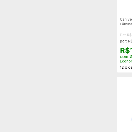
Canive
Lâmina
De: R
por: R
R$
com
2
Econo
12
x
d