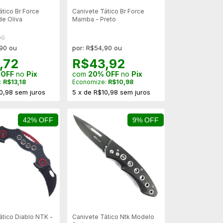
tico Br Force
Canivete Tático Br Force
de Oliva
Mamba - Preto
90
,90 ou
por: R$54,90 ou
,72
R$43,92
 OFF
no
Pix
com
20% OFF
no
Pix
:
R$13,18
Economize:
R$10,98
0,98
sem juros
5
x
de
R$10,98
sem juros
42% OFF
9% OFF
ático Diablo NTK -
Canivete Tático Ntk Modelo