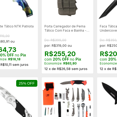
te Tático NTK Patriota
Porta Carregador de Perna
Faca Tátic
Tático Com Faca e Bainha -
Undercove
Preto
119,00
De: R$399,00
De: R$350
$80,91 ou
por: R$319,00 ou
por: R$25
64,73
R$255,20
R$20
0% OFF
no
Pix
com
20% OFF
no
Pix
com
20%
mize:
R$16,18
Economize:
R$63,80
Economize
e
R$10,11
sem juros
12
x
de
R$26,58
sem juros
12
x
de
R$
25% OFF