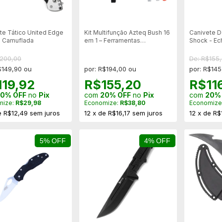
te Tático United Edge
Kit Multifunção Azteq Bush 16
Canivete D
 Camuflada
em 1 – Ferramentas
Shock - Ec
Compactas
$200,00
De: R$155
$149,90 ou
por: R$194,00 ou
por: R$145
119,92
R$155,20
R$11
0% OFF
no
Pix
com
20% OFF
no
Pix
com
20%
mize:
R$29,98
Economize:
R$38,80
Economize
e
R$12,49
sem juros
12
x
de
R$16,17
sem juros
12
x
de
R$
5% OFF
4% OFF