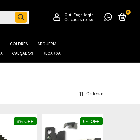
0
Olá!
Faça login
Ou cadastre-se
O
COLDRES
ARQUERIA
IA
CALÇADOS
RECARGA
Ordenar
8% OFF
6% OFF