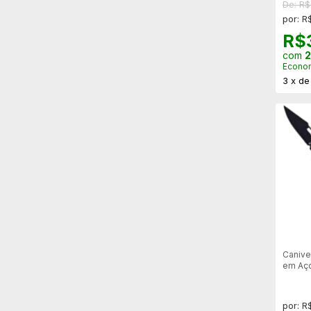
De: R
por: R
R$
com
2
Econo
3
x
d
Canive
em Aço
you"
por: R