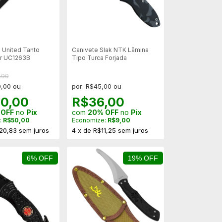
a United Tanto
Canivete Slak NTK Lâmina
r UC1263B
Tipo Turca Forjada
,00
0,00 ou
por: R$45,00 ou
0,00
R$36,00
 OFF
no
Pix
com
20% OFF
no
Pix
:
R$50,00
Economize:
R$9,00
20,83
sem juros
4
x
de
R$11,25
sem juros
6% OFF
19% OFF