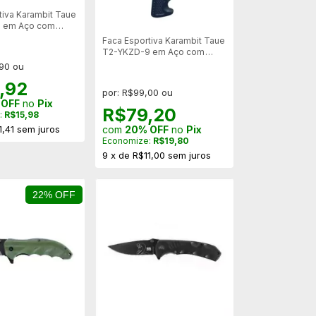
tiva Karambit Taue
 em Aço com
ida
Faca Esportiva Karambit Taue
T2-YKZD-9 em Aço com
Bainha Rígida
,90 ou
,92
por: R$99,00 ou
 OFF
no
Pix
R$79,20
:
R$15,98
com
20% OFF
no
Pix
1,41
sem juros
Economize:
R$19,80
9
x
de
R$11,00
sem juros
22% OFF