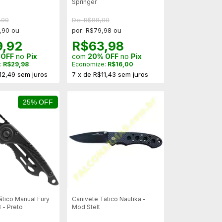
Springer
,00
De: R$88,00
,90 ou
por: R$79,98 ou
9,92
R$63,98
 OFF
no
Pix
com
20% OFF
no
Pix
:
R$29,98
Economize:
R$16,00
12,49
sem juros
7
x
de
R$11,43
sem juros
25% OFF
ático Manual Fury
Canivete Tatico Nautika -
- Preto
Mod Stelt