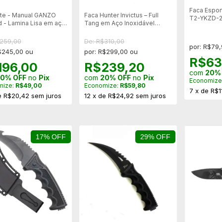
Faca Espor
te - Manual GANZO
Faca Hunter Invictus – Full
T2-YKZD-2
rd - Lamina Lisa em aço
Tang em Aço Inoxidável
Bainha Ríg
-BK
3Cr13
$259,00
De: R$310,00
por: R$79
$245,00 ou
por: R$299,00 ou
R$63
196,00
R$239,20
com
20%
0% OFF
no
Pix
com
20% OFF
no
Pix
Economize
mize:
R$49,00
Economize:
R$59,80
7
x
de
R$1
e
R$20,42
sem juros
12
x
de
R$24,92
sem juros
17% OFF
29% OFF