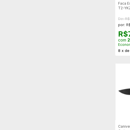
Faca E
T2-YK
Bainha
De: R$
por: R
R$
com
2
Econo
8
x
d
Canive