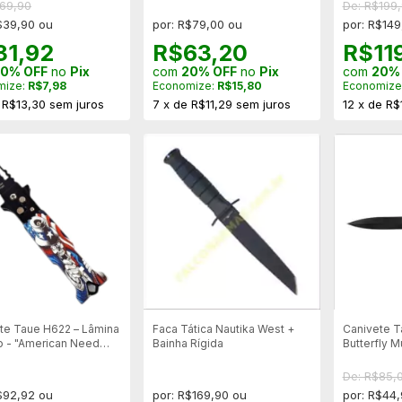
$69,90
De: R$199
$39,90 ou
por: R$79,00 ou
por: R$149
31,92
R$63,20
R$11
0% OFF
no
Pix
com
20% OFF
no
Pix
com
20%
mize:
R$7,98
Economize:
R$15,80
Economize
e
R$13,30
sem juros
7
x
de
R$11,29
sem juros
12
x
de
R$
te Taue H622 – Lâmina
Faca Tática Nautika West +
Canivete T
 - "American Need
Bainha Rígida
Butterfly M
De: R$85,
$92,92 ou
por: R$169,90 ou
por: R$44