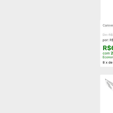
Canive
De: R$
por: R
R$
com
2
Econo
8
x
d