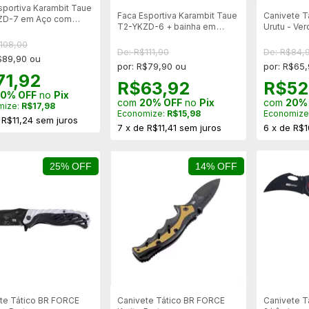
sportiva Karambit Taue
Faca Esportiva Karambit Taue
Canivete Tá
ZD-7 em Aço com
T2-YKZD-6 + bainha em
Urutu - Ver
 Rígida
polimero
108,00
De: R$111,90
De: R$84,
$89,90 ou
por: R$79,90 ou
por: R$65
71,92
R$63,92
R$52
0% OFF
no
Pix
com
20% OFF
no
Pix
com
20%
mize:
R$17,98
Economize:
R$15,98
Economize
e
R$11,24
sem juros
7
x
de
R$11,41
sem juros
6
x
de
R$1
25% OFF
14% OFF
te Tático BR FORCE
Canivete Tático BR FORCE
Canivete T