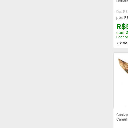
Cotiara
De: R$
por: R
R$
com
2
Econo
7
x
d
Canive
Camuf