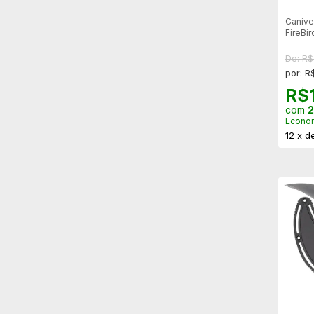
Canive
FireBi
F759M
De: R
por: R
R$
com
2
Econo
12
x
d