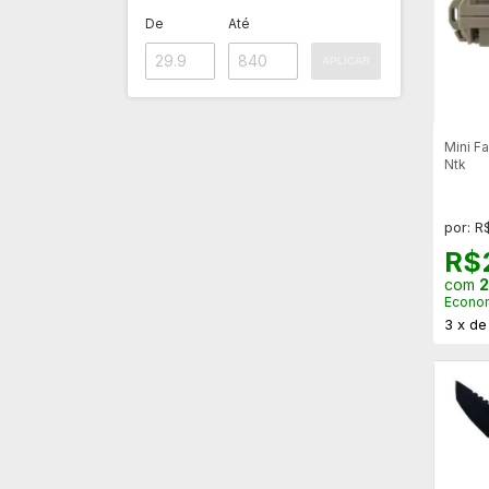
De
Até
APLICAR
Mini F
Ntk
por: R
R$
com
2
Econo
3
x
d