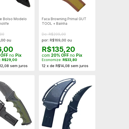
e Bolso Modelo
Faca Browning Primal GUT
holife
TOOL + Baínha
,00
De: R$209,00
,00 ou
por: R$169,00 ou
6,00
R$135,20
 OFF
no
Pix
com
20% OFF
no
Pix
:
R$29,00
Economize:
R$33,80
12,08
sem juros
12
x
de
R$14,08
sem juros