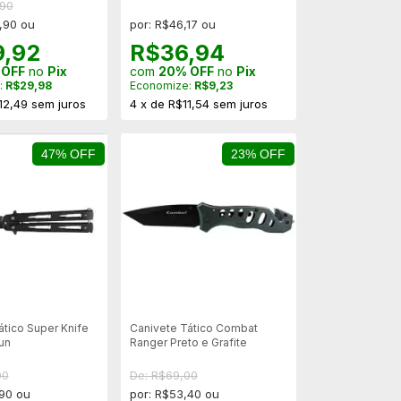
,90
,90 ou
por: R$46,17 ou
9,92
R$36,94
 OFF
no
Pix
com
20% OFF
no
Pix
:
R$29,98
Economize:
R$9,23
12,49
sem juros
4
x
de
R$11,54
sem juros
47% OFF
23% OFF
ático Super Knife
Canivete Tático Combat
un
Ranger Preto e Grafite
00
De: R$69,00
,90 ou
por: R$53,40 ou