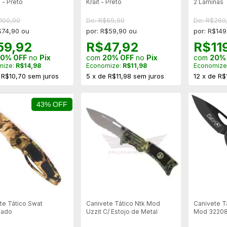
 - Preto
Krait - Preto
2 Lâminas
100,00
De: R$69,90
De: R$260
$74,90 ou
por: R$59,90 ou
por: R$149
59,92
R$47,92
R$11
0% OFF
no
Pix
com
20% OFF
no
Pix
com
20%
mize:
R$14,98
Economize:
R$11,98
Economize
e
R$10,70
sem juros
5
x
de
R$11,98
sem juros
12
x
de
R$
43% OFF
te Tático Swat
Canivete Tático Ntk Mod
Canivete T
lado
Uzzit C/ Estojo de Metal
Mod 32208 