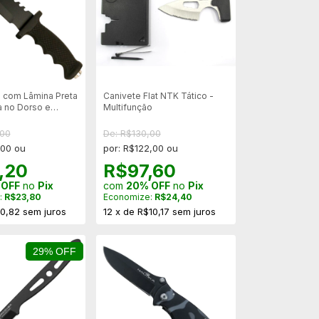
a com Lâmina Preta
Canivete Flat NTK Tático -
a no Dorso e
Multifunção
Polímero
,00
De: R$130,00
,00 ou
por: R$122,00 ou
,20
R$97,60
 OFF
no
Pix
com
20% OFF
no
Pix
:
R$23,80
Economize:
R$24,40
0,82
sem juros
12
x
de
R$10,17
sem juros
29% OFF