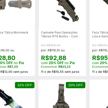
aca Tática Microneck
Canivete Para Operações
Faca Tátic
Táticas NTK Borlov - Com
Lisa e Serr
Lanterna
Bainha em 
De: R$166,00
De: R$129
$36,00 ou
por: R$116,10 ou
por: R$119
28,80
R$92,88
R$95
0% OFF
no
Pix
com
20% OFF
no
Pix
com
20%
mize:
R$7,20
Economize:
R$23,22
Economize
e
R$12,00
sem juros
11
x
de
R$10,55
sem juros
11
x
de
R$1
32% OFF
20% OFF