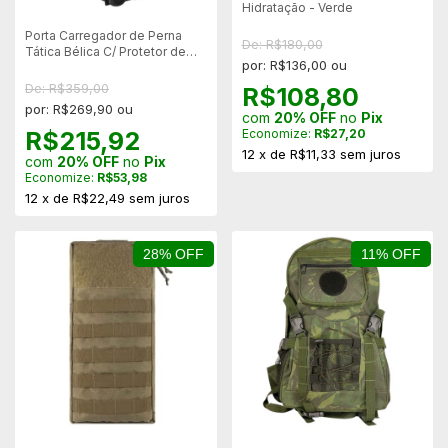
Hidratação - Verde
Porta Carregador de Perna
De: R$180,00
Tática Bélica C/ Protetor de
por: R$136,00 ou
Coxa Modular + Bolso - Preto
De: R$359,00
R$108,80
por: R$269,90 ou
com
20% OFF
no
Pix
R$215,92
Economize:
R$27,20
12
x
de
R$11,33
sem juros
com
20% OFF
no
Pix
Economize:
R$53,98
12
x
de
R$22,49
sem juros
28% OFF
11% OFF