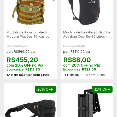
Mochila de Assalto J-tech
Mochila de Hidratação Nautika
Modular P/ações Táticas com
Aquabag Com Refil 2 Litros -
Cinto - Marrom-terra
Sem Bico - Sem Caixa
De: R$655,00
De: R$220,00
por: R$569,00 ou
por: R$110,00 ou
R$455,20
R$88,00
com
20% OFF
no
Pix
com
20% OFF
no
Pix
Economize:
R$113,80
Economize:
R$22,00
12
x
de
R$47,42
sem juros
11
x
de
R$10,00
sem juros
20% OFF
11% OFF