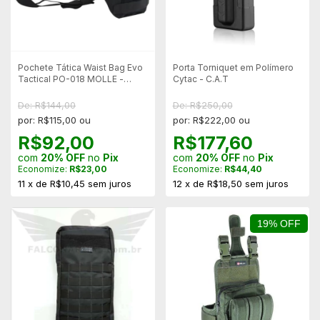
Pochete Tática Waist Bag Evo
Porta Torniquet em Polímero
Tactical PO-018 MOLLE -
Cytac - C.A.T
Black
De: R$144,00
De: R$250,00
por: R$115,00 ou
por: R$222,00 ou
R$92,00
R$177,60
com
20% OFF
no
Pix
com
20% OFF
no
Pix
Economize:
R$23,00
Economize:
R$44,40
11
x
de
R$10,45
sem juros
12
x
de
R$18,50
sem juros
19% OFF