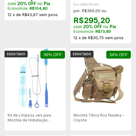
com
20% OFF
no
Pix
De: R$379,90
Economize:
R$104,80
por: R$369,00 ou
12
x
de
R$43,67
sem juros
R$295,20
com
20% OFF
no
Pix
Economize:
R$73,80
12
x
de
R$30,75
sem juros
ESGOTADO
36% OFF
ESGOTADO
34% OFF
Kit de Limpeza Jws para
Mochila Tática Roz Nautika -
Mochila de Hidratação
Coyote
Camelback