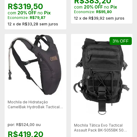
R$383,20
R$319,50
com
20% OFF
no
Pix
Economize:
R$95,80
com
20% OFF
no
Pix
Economize:
R$79,87
12
x
de
R$39,92
sem juros
12
x
de
R$33,28
sem juros
3% OFF
Mochila de Hidratação
CamelBak HydroBak Tactical
1,5 Litros
por: R$524,00 ou
Mochila Tática Evo Tactical
Assault Pack BK-5055BK 50
R$419,20
Litros