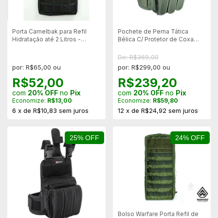
Porta Camelbak para Refil
Pochete de Perna Tática
Hidratação até 2 Litros -
Bélica C/ Protetor de Coxa
Modular - Cia militar Cm2008
Modular + Bolso - Verde
De: R$369,00
por: R$65,00 ou
por: R$299,00 ou
R$52,00
R$239,20
com
20% OFF
no
Pix
com
20% OFF
no
Pix
Economize:
R$13,00
Economize:
R$59,80
6
x
de
R$10,83
sem juros
12
x
de
R$24,92
sem juros
25% OFF
24% OFF
Bolso Warfare Porta Refil de