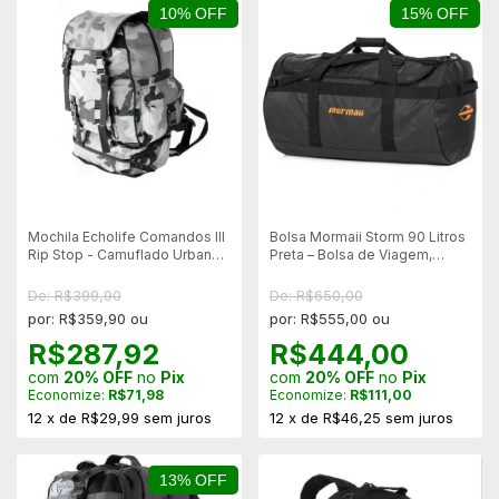
10% OFF
15% OFF
Mochila Echolife Comandos III
Bolsa Mormaii Storm 90 Litros
Rip Stop - Camuflado Urbano
Preta – Bolsa de Viagem,
- 40L
Camping
De: R$399,90
De: R$650,00
por: R$359,90 ou
por: R$555,00 ou
R$287,92
R$444,00
com
20% OFF
no
Pix
com
20% OFF
no
Pix
Economize:
R$71,98
Economize:
R$111,00
12
x
de
R$29,99
sem juros
12
x
de
R$46,25
sem juros
13% OFF