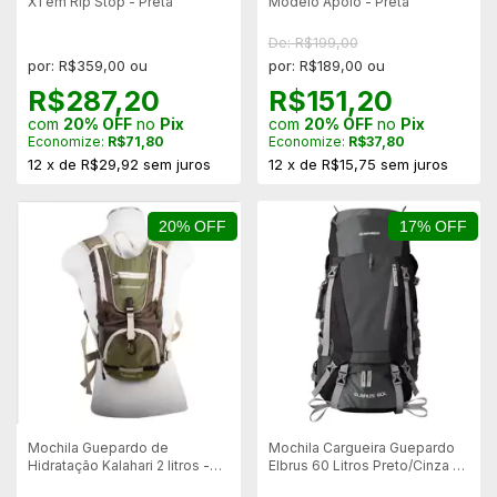
X1 em Rip Stop - Preta
Modelo Apolo - Preta
De: R$199,00
por: R$359,00 ou
por: R$189,00 ou
R$287,20
R$151,20
com
20% OFF
no
Pix
com
20% OFF
no
Pix
Economize:
R$71,80
Economize:
R$37,80
12
x
de
R$29,92
sem juros
12
x
de
R$15,75
sem juros
20% OFF
17% OFF
Mochila Guepardo de
Mochila Cargueira Guepardo
Hidratação Kalahari 2 litros -
Elbrus 60 Litros Preto/Cinza –
MB0207
Sistema Airstrip - MANCHA