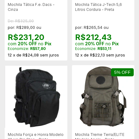
Mochila Tática F.e. Dacs -
Mochila Tática J-Tech 5,6
Cinza
Litros Cordura - Preta
De: R$325,00
por: R$289,00 ou
por: R$265,54 ou
R$231,20
R$212,43
com
20% OFF
no
Pix
com
20% OFF
no
Pix
Economize:
R$57,80
Economize:
R$53,11
12
x
de
R$24,08
sem juros
12
x
de
R$22,13
sem juros
5% OFF
Mochila Força e Honra Modelo
Mochila Treme Terra/ELITE