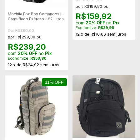
por: R$199,90 ou
Mochila Fox Boy Comandos I -
R$159,92
Camuflado Exército - 62 Litros
com
20% OFF
no
Pix
Economize:
R$39,98
De: R$366,00
12
x
de
R$16,66
sem juros
por: R$299,00 ou
R$239,20
com
20% OFF
no
Pix
Economize:
R$59,80
12
x
de
R$24,92
sem juros
11% OFF