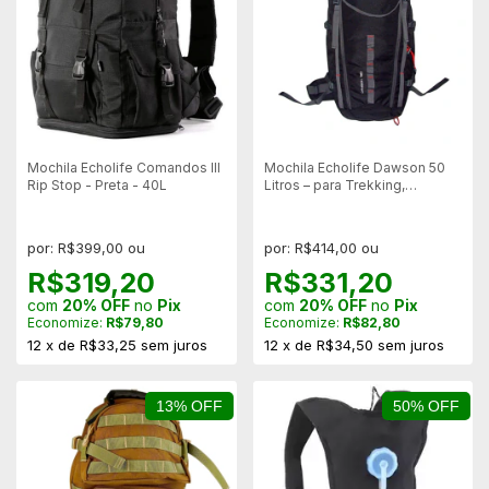
Mochila Echolife Comandos III
Mochila Echolife Dawson 50
Rip Stop - Preta - 40L
Litros – para Trekking,
Camping e Montanhismo
por: R$399,00 ou
por: R$414,00 ou
R$319,20
R$331,20
com
20% OFF
no
Pix
com
20% OFF
no
Pix
Economize:
R$79,80
Economize:
R$82,80
12
x
de
R$33,25
sem juros
12
x
de
R$34,50
sem juros
13% OFF
50% OFF