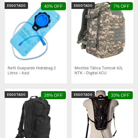
ESGOTADO
40% OFF
ESGOTADO
7% OFF
Refil Guepardo Hidrabag 2
Mochila Tática Tomcat 42L
Litros - Azul
NTK - Digital ACU
ESGOTADO
28% OFF
ESGOTADO
33% OFF