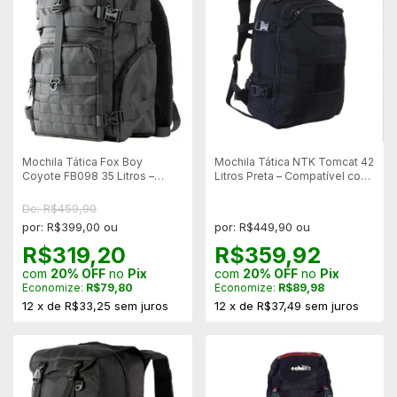
Mochila Tática Fox Boy
Mochila Tática NTK Tomcat 42
Coyote FB098 35 Litros –
Litros Preta – Compatível com
Sistema Modular
Sistema MOLLE
De: R$459,90
por: R$399,00 ou
por: R$449,90 ou
R$319,20
R$359,92
com
20% OFF
no
Pix
com
20% OFF
no
Pix
Economize:
R$79,80
Economize:
R$89,98
12
x
de
R$33,25
sem juros
12
x
de
R$37,49
sem juros