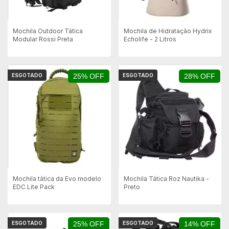
Mochila Outdoor Tática
Mochila de Hidratação Hydrix
Modular Rossi Preta
Echolife - 2 Litros
ESGOTADO
25% OFF
ESGOTADO
28% OFF
Mochila tática da Evo modelo
Mochila Tática Roz Nautika -
EDC Lite Pack
Preto
ESGOTADO
25% OFF
ESGOTADO
14% OFF