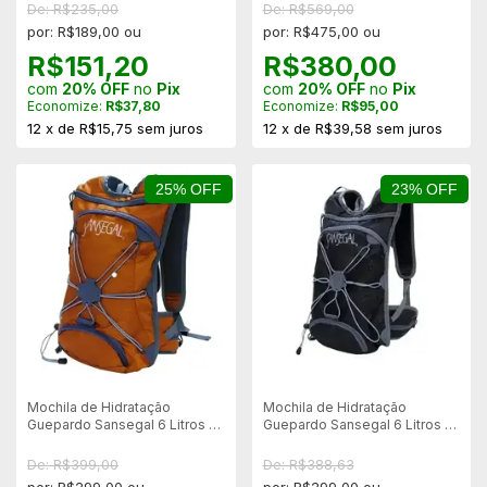
De: R$235,00
De: R$569,00
por: R$189,00 ou
por: R$475,00 ou
R$151,20
R$380,00
com
20% OFF
no
Pix
com
20% OFF
no
Pix
Economize:
R$37,80
Economize:
R$95,00
12
x
de
R$15,75
sem juros
12
x
de
R$39,58
sem juros
25% OFF
23% OFF
Mochila de Hidratação
Mochila de Hidratação
Guepardo Sansegal 6 Litros +
Guepardo Sansegal 6 Litros +
Reservatório de 2 Litros
Reservatório de 2 Litros CZ
LARANJA
De: R$399,00
De: R$388,63
por: R$299,00 ou
por: R$299,00 ou