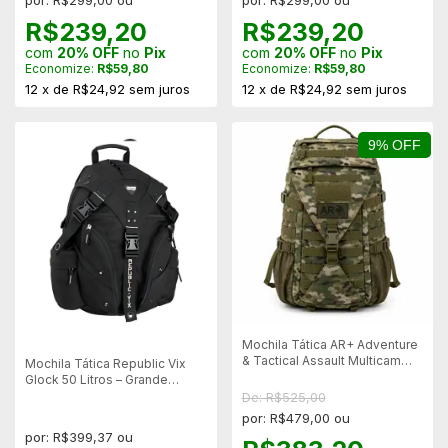
R$239,20
R$239,20
com
20% OFF
no
Pix
com
20% OFF
no
Pix
Economize:
R$59,80
Economize:
R$59,80
12
x
de
R$24,92
sem juros
12
x
de
R$24,92
sem juros
9% OFF
Mochila Tática AR+ Adventure
& Tactical Assault Multicam
Mochila Tática Republic Vix
62L Sistema MOLLE
Glock 50 Litros – Grande
Capacidade
De: R$525,00
por: R$479,00 ou
por: R$399,37 ou