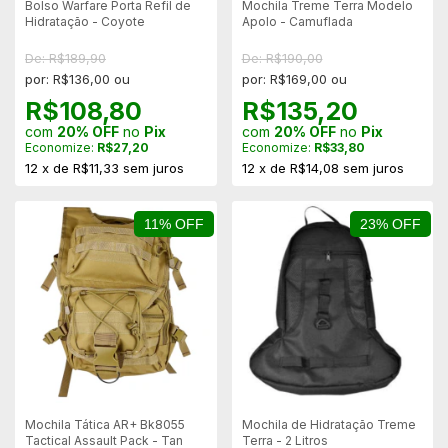
Bolso Warfare Porta Refil de
Mochila Treme Terra Modelo
Hidratação - Coyote
Apolo - Camuflada
De: R$189,90
De: R$190,00
por: R$136,00 ou
por: R$169,00 ou
R$108,80
R$135,20
com
20% OFF
no
Pix
com
20% OFF
no
Pix
Economize:
R$27,20
Economize:
R$33,80
12
x
de
R$11,33
sem juros
12
x
de
R$14,08
sem juros
11% OFF
23% OFF
Mochila Tática AR+ Bk8055
Mochila de Hidratação Treme
Tactical Assault Pack - Tan
Terra - 2 Litros