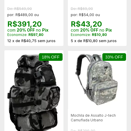
De: R$549,90
De: R$69,90
por: R$489,00 ou
por: R$54,00 ou
R$391,20
R$43,20
com
20% OFF
no
Pix
com
20% OFF
no
Pix
Economize:
R$97,80
Economize:
R$10,80
12
x
de
R$40,75
sem juros
5
x
de
R$10,80
sem juros
18% OFF
33% OFF
Mochila de Assalto J-tech
Camuflada Urbano
De: R$299,90