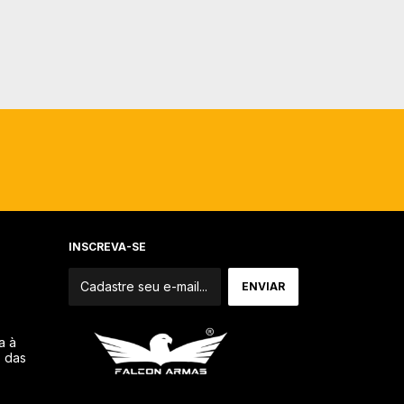
INSCREVA-SE
a à
o das