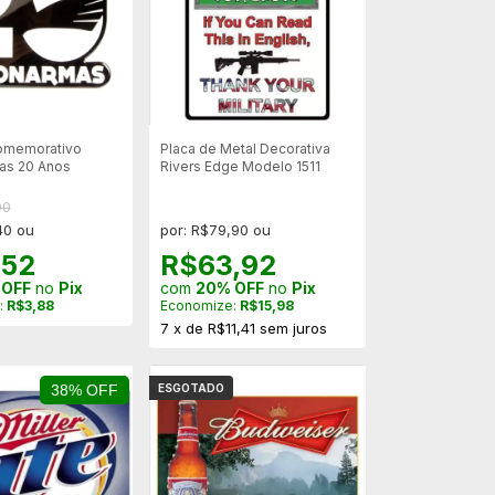
omemorativo
Placa de Metal Decorativa
as 20 Anos
Rivers Edge Modelo 1511
00
40 ou
por: R$79,90 ou
,52
R$63,92
 OFF
no
Pix
com
20% OFF
no
Pix
:
R$3,88
Economize:
R$15,98
7
x
de
R$11,41
sem juros
38% OFF
ESGOTADO