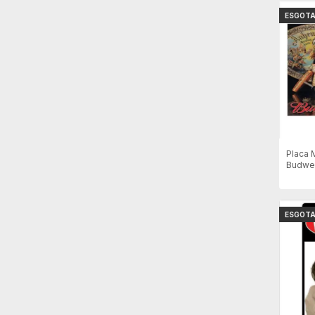
ESGOT
Placa 
Budwei
ESGOT