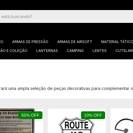
GO
ARMAS DE PRESSÃO
ARMAS DE AIRSOFT
MATERIAL TÁTIC
ÃO E COLEÇÃO
LANTERNAS
CAMPING
LENTES
CUTELAR
trará uma ampla seleção de peças decorativas para complementar 
50% OFF
10% OFF