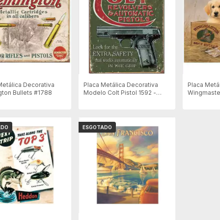
Metálica Decorativa
Placa Metálica Decorativa
Placa Metá
ton Bullets #1788
Modelo Colt Pistol 1592 -
Wingmaster
40x31cm
ADO
ESGOTADO