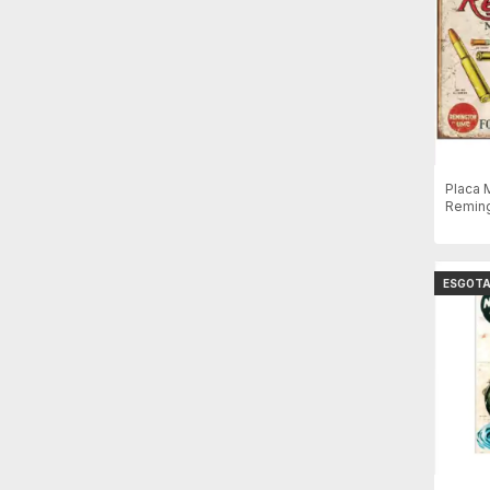
Placa 
Reming
ESGOT