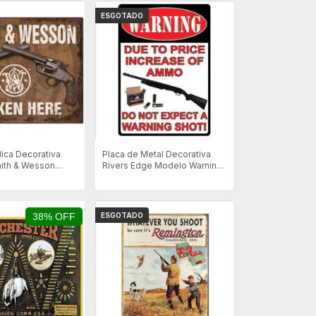
ESGOTADO
lica Decorativa
Placa de Metal Decorativa
ith & Wesson
Rivers Edge Modelo Warning
e 1849 -
(shotgun)
38% OFF
ESGOTADO