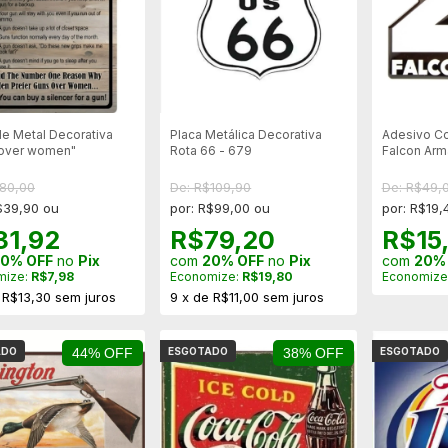
de Metal Decorativa
Placa Metálica Decorativa
Adesivo C
 over women"
Rota 66 - 679
Falcon Arm
$80,00
De: R$109,90
De: R$49,
$39,90 ou
por: R$99,00 ou
por: R$19,
31,92
R$79,20
R$15
0% OFF
no
Pix
com
20% OFF
no
Pix
com
20%
mize:
R$7,98
Economize:
R$19,80
Economize
e
R$13,30
sem juros
9
x
de
R$11,00
sem juros
ADO
44% OFF
ESGOTADO
38% OFF
ESGOTADO