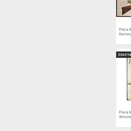
Placa 
Remin
ESGOT
Placa 
Winche