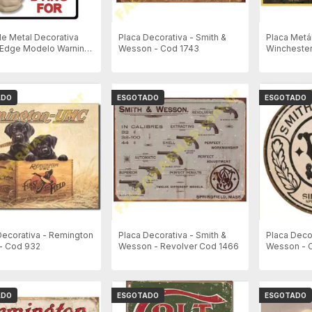
de Metal Decorativa
Placa Decorativa - Smith &
Placa Metá
 Edge Modelo Warning
Wesson - Cod 1743
Winchester
er)
ADO
ESGOTADO
ESGOTADO
Decorativa - Remington
Placa Decorativa - Smith &
Placa Deco
- Cod 932
Wesson - Revolver Cod 1466
Wesson - C
ADO
ESGOTADO
ESGOTADO