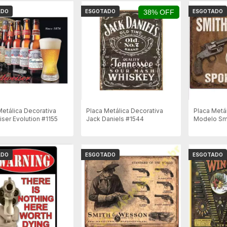
ADO
ESGOTADO
38% OFF
ESGOTADO
Metálica Decorativa
Placa Metálica Decorativa
Placa Metá
ser Evolution #1155
Jack Daniels #1544
Modelo Sm
Spoken Her
40x31cm
ADO
ESGOTADO
ESGOTADO