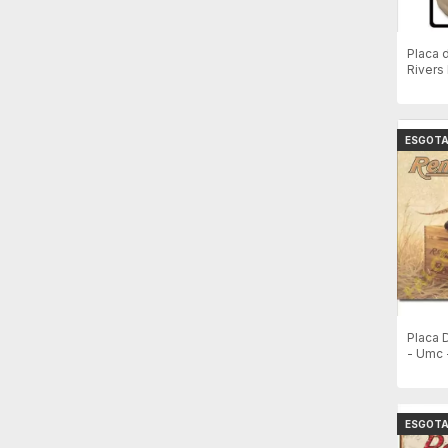
Placa 
Rivers
(revolv
ESGOT
Placa 
- Umc 
ESGOT