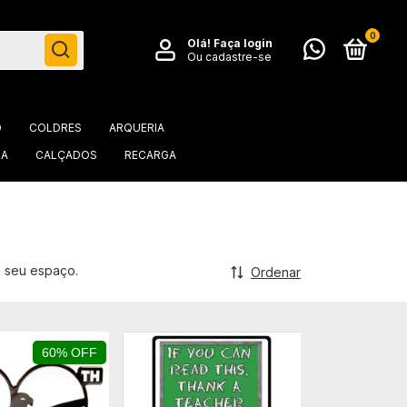
0
Olá!
Faça login
Ou cadastre-se
O
COLDRES
ARQUERIA
IA
CALÇADOS
RECARGA
o seu espaço.
Ordenar
60% OFF