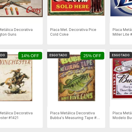
Metálica Decorativa
Placa Met. Decorativa Pice
Placa Metá
gton Guns
Cold Coke
Miller Lite
ADO
14% OFF
ESGOTADO
25% OFF
ESGOTADO
Metálica Decorativa
Placa Metálica Decorativa
Placa Metá
ster #1421
Bubba's Measuring Tape #
Modelo Bu
1753
40x31cm