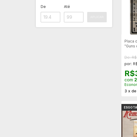
De
Até
APLICAR
Placa 
"Guns
De: R
por: R
R$
com
2
Econo
3
x
d
ESGOT