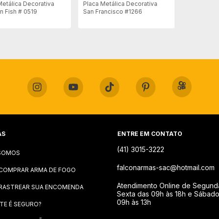
Metálica Decorativa
Placa Metálica Decorativa
 Fish # 0519
San Francisco #1266
AS
ENTRE EM CONTATO
(41) 3015-3222
SOMOS
falconarmas-sac@hotmail.com
COMPRAR ARMA DE FOGO
Atendimento Online de Segund
RASTREAR SUA ENCOMENDA
Sexta das 09h às 18h e Sábad
09h às 13h
ITE É SEGURO?