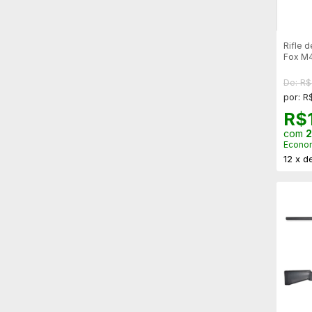
Rifle d
Fox M4
Preto
De: R$
por: R
R$
com
2
Econo
12
x
d