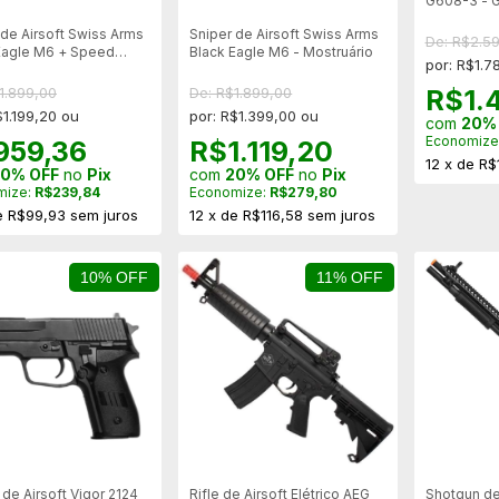
G608-3 - G
Mostruário
 de Airsoft Swiss Arms
Sniper de Airsoft Swiss Arms
De: R$2.5
Eagle M6 + Speed
Black Eagle M6 - Mostruário
por: R$1.7
 + Luneta Fake
R$1.
1.899,00
De: R$1.899,00
$1.199,20 ou
por: R$1.399,00 ou
com
20%
Economize
959,36
R$1.119,20
12
x
de
R$
0% OFF
no
Pix
com
20% OFF
no
Pix
mize:
R$239,84
Economize:
R$279,80
e
R$99,93
sem juros
12
x
de
R$116,58
sem juros
10% OFF
11% OFF
 de Airsoft Vigor 2124
Rifle de Airsoft Elétrico AEG
Shotgun de