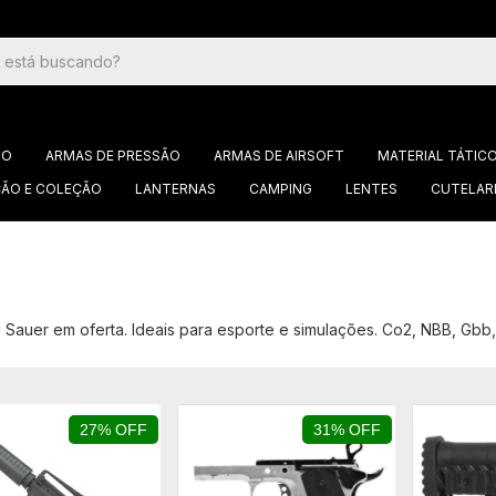
GO
ARMAS DE PRESSÃO
ARMAS DE AIRSOFT
MATERIAL TÁTIC
ÃO E COLEÇÃO
LANTERNAS
CAMPING
LENTES
CUTELAR
Sig Sauer em oferta. Ideais para esporte e simulações. Co2, NBB, G
27% OFF
31% OFF