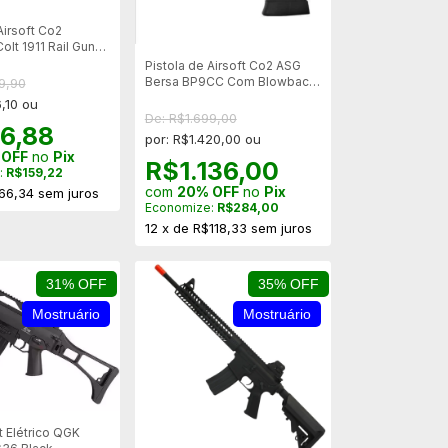
Airsoft Co2
lt 1911 Rail Gun
e Metal NBB -
Pistola de Airsoft Co2 ASG
 Mostruario
Bersa BP9CC Com Blowback
9,90
Slide Metal 6mm - Mostruário
,10 ou
De: R$1.699,00
6,88
por: R$1.420,00 ou
 OFF
no
Pix
R$1.136,00
:
R$159,22
com
20% OFF
no
Pix
66,34
sem juros
Economize:
R$284,00
12
x
de
R$118,33
sem juros
31% OFF
35% OFF
Mostruário
Mostruário
ft Elétrico QGK