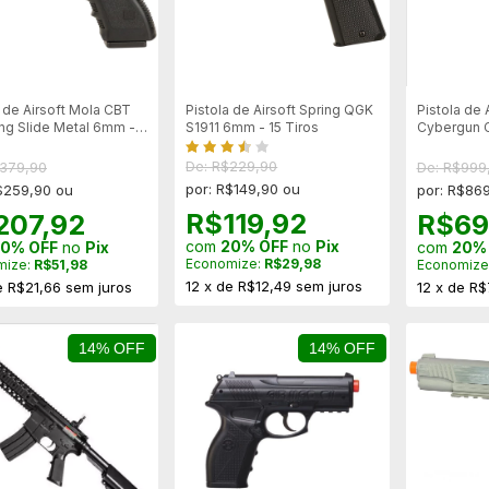
a de Airsoft Mola CBT
Pistola de Airsoft Spring QGK
Pistola de 
ing Slide Metal 6mm -
S1911 6mm - 15 Tiros
Cybergun Co
t
Series Slid
Blackened
De: R$229,90
$379,90
De: R$999
por: R$149,90 ou
$259,90 ou
por: R$86
R$119,92
207,92
R$69
com
20% OFF
no
Pix
0% OFF
no
Pix
com
20%
Economize:
R$29,98
mize:
R$51,98
Economize
12
x
de
R$12,49
sem juros
e
R$21,66
sem juros
12
x
de
R$
14% OFF
14% OFF