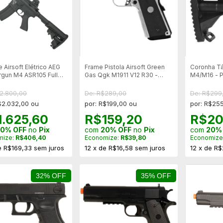
e Airsoft Elétrico AEG
Frame Pistola Airsoft Green
Coronha Tá
rgun M4 ASR105 Full
Gas Qgk M1911 V12 R30 -
M4/M16 - P
Blowback
Mostruário
2.800,00
De: R$289,00
De: R$299
$2.032,00 ou
por: R$199,00 ou
por: R$25
1.625,60
R$159,20
R$20
0% OFF
no
Pix
com
20% OFF
no
Pix
com
20%
mize:
R$406,40
Economize:
R$39,80
Economize
e
R$169,33
sem juros
12
x
de
R$16,58
sem juros
12
x
de
R$
32% OFF
35% OFF