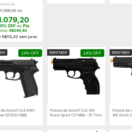
1.699,00
$1.349,00 ou
1.079,20
0% OFF
no
Pix
mize:
R$269,80
e
R$112,42
sem juros
ADO
14% OFF
ESGOTADO
14% OFF
ESGOTADO
a de Airsoft Co2 KWC
Pistola de Airsoft Co2 WG
Pistola de 
uer SP2022 NBB
Rossi Sport C11 NBB - 15 Tiros
WE Glock 
Blowback -