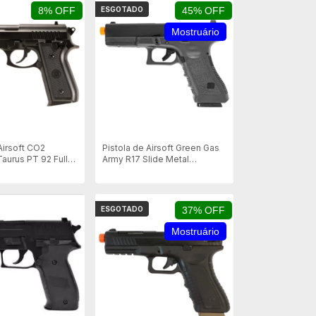
8% OFF
ESGOTADO
45% OFF
Mostruário
Airsoft CO2
Pistola de Airsoft Green Gas
aurus PT 92 Full
Army R17 Slide Metal
Blowback - BK - Mostruário
ESGOTADO
37% OFF
Mostruário