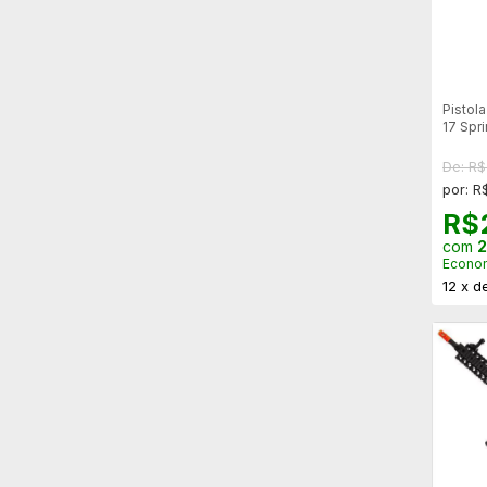
Pistol
17 Spr
Comba
De: R
por: R
R$
com
2
Econo
12
x
d