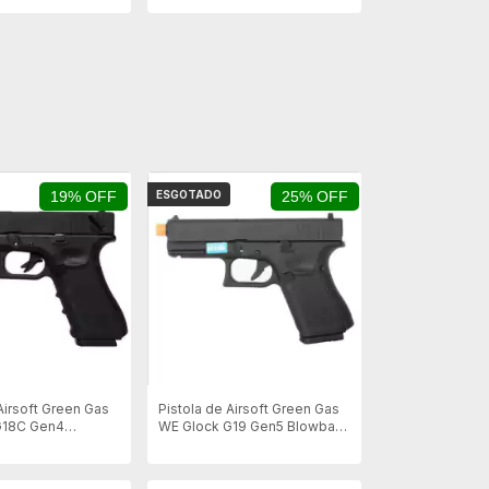
19% OFF
ESGOTADO
25% OFF
Airsoft Green Gas
Pistola de Airsoft Green Gas
G18C Gen4
WE Glock G19 Gen5 Blowback
 Mostruario
- Preta