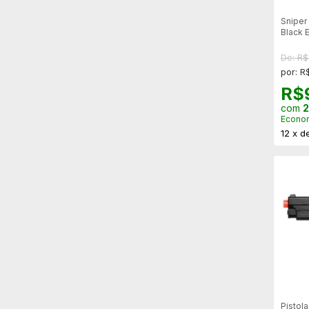
Sniper
Black 
Loader
De: R$
por: R
R$
com
2
Econo
12
x
d
Pistola