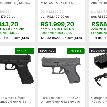
rinquedo - Sig Sauer
M4A1 CQB QGK Echo S-1 -
Arms Velite
Gear Box Hop Up Metal + Kit
Preta - D
Lipo
199,00
De: R$2.800,00
De: R$3.7
$179,00 ou
por: R$2.499,00 ou
por: R$85
143,20
R$1.999,20
R$68
0% OFF
no
Pix
com
20% OFF
no
Pix
com
20%
mize:
R$35,80
Economize:
R$499,80
Economize
e
R$14,92
sem juros
12
x
de
R$208,25
sem juros
12
x
de
R$
21% OFF
ESGOTADO
8% OFF
ESGOTADO
 de Airsoft Elétrica
Pistola de Airsoft Green Gás
Carregador
Cm030 Glock G18S -
Umarex Glock G42 Blowback
7.2V para P
RAJADA
- Licenciada
Elétricas AE