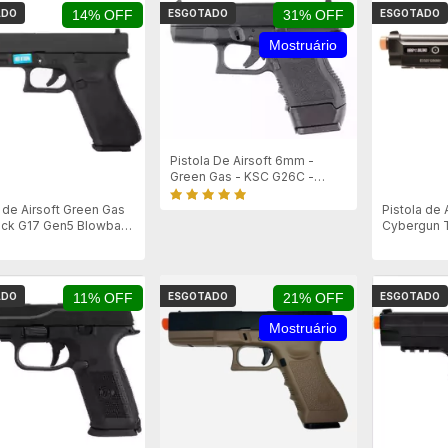
ADO
14% OFF
ESGOTADO
31% OFF
ESGOTADO
Mostruário
Pistola De Airsoft 6mm -
Green Gas - KSC G26C -
Mostruário
a de Airsoft Green Gas
Pistola de 
ck G17 Gen5 Blowback
Cybergun T
Metal NBB
ADO
11% OFF
ESGOTADO
21% OFF
ESGOTADO
Mostruário