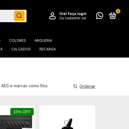
0
Olá!
Faça login
Ou cadastre-se
O
COLDRES
ARQUERIA
IA
CALÇADOS
RECARGA
bb, AEG e marcas como Ros
Ordenar
15% OFF