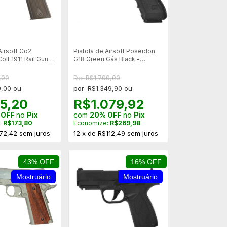
Airsoft Co2
Pistola de Airsoft Poseidon
lt 1911 Rail Gun
G18 Green Gás Black -
e Metal NBB -
Blowback
,00
De: R$1.799,00
9,00 ou
por: R$1.349,90 ou
5,20
R$1.079,92
 OFF
no
Pix
com
20% OFF
no
Pix
:
R$173,80
Economize:
R$269,98
72,42
sem juros
12
x
de
R$112,49
sem juros
43% OFF
16% OFF
Mostruário
Mostruário