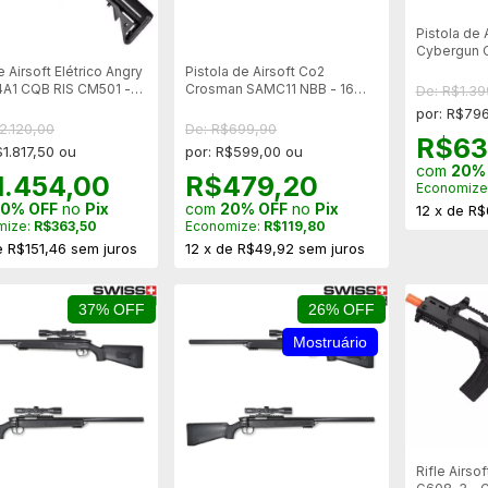
Pistola de 
Cybergun Co
Series Slid
e Airsoft Elétrico Angry
Pistola de Airsoft Co2
Stainless -
A1 CQB RIS CM501 -
Crosman SAMC11 NBB - 16
De: R$1.39
Tiros - 400FPS ***
por: R$796
2.120,00
De: R$699,90
R$63
$1.817,50 ou
por: R$599,00 ou
com
20%
1.454,00
R$479,20
Economize
0% OFF
no
Pix
com
20% OFF
no
Pix
12
x
de
R$
mize:
R$363,50
Economize:
R$119,80
e
R$151,46
sem juros
12
x
de
R$49,92
sem juros
37% OFF
26% OFF
Mostruário
Rifle Airso