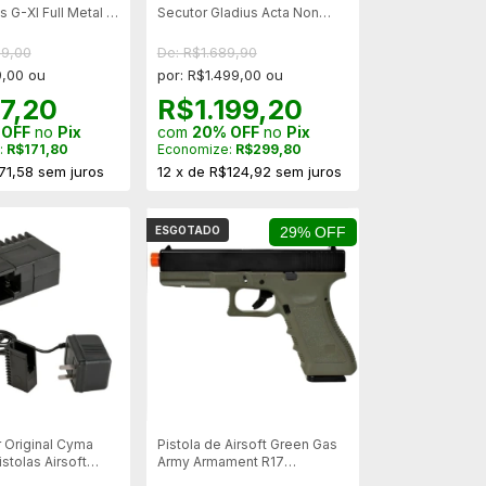
s G-XI Full Metal -
Secutor Gladius Acta Non
ECORATIVA
Verba Full Metal - Mostruario
99,00
De: R$1.689,90
9,00 ou
por: R$1.499,00 ou
7,20
R$1.199,20
 OFF
no
Pix
com
20% OFF
no
Pix
:
R$171,80
Economize:
R$299,80
71,58
sem juros
12
x
de
R$124,92
sem juros
ESGOTADO
29% OFF
 Original Cyma
Pistola de Airsoft Green Gas
istolas Airsoft
Army Armament R17
P – Bivolt
Blowback - Verde