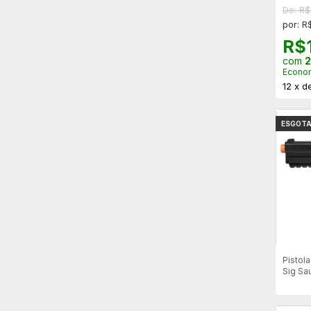
De: R$
por: R
R$
com
2
Econo
12
x
d
ESGOT
Pistol
Sig Sa