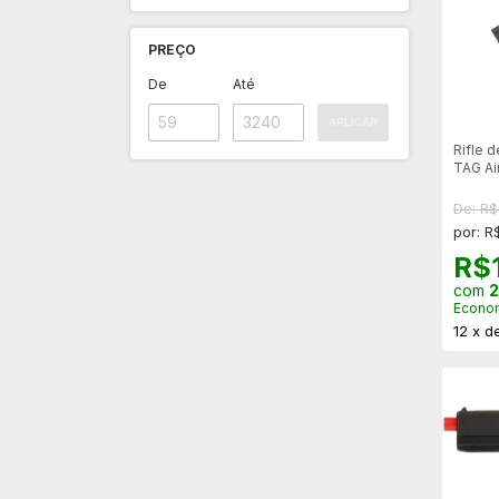
PREÇO
De
Até
APLICAR
Rifle d
TAG Ai
Metal 
De: R$
por: R
R$
com
2
Econo
12
x
d