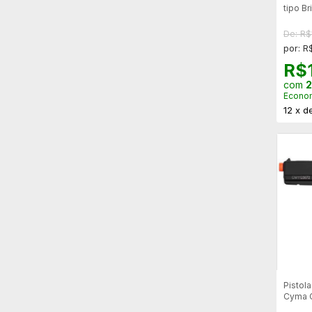
tipo B
P226
De: R$
por: R
R$
com
2
Econo
12
x
d
Pistola
Cyma 
modo 