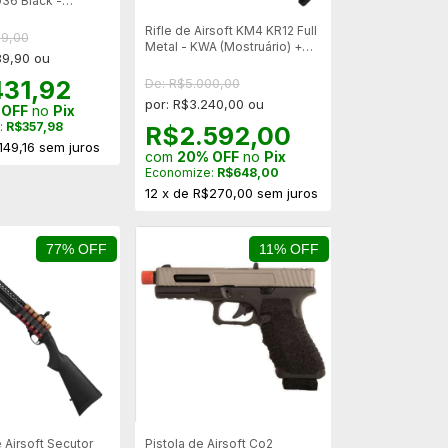
36 Black -
Rifle de Airsoft KM4 KR12 Full
99,00
Metal - KWA (Mostruário) +
89,90 ou
Capa
431,92
De: R$5.000,00
por: R$3.240,00 ou
 OFF
no
Pix
:
R$357,98
R$2.592,00
149,16
sem juros
com
20% OFF
no
Pix
Economize:
R$648,00
12
x
de
R$270,00
sem juros
77% OFF
11% OFF
 Airsoft Secutor
Pistola de Airsoft Co2