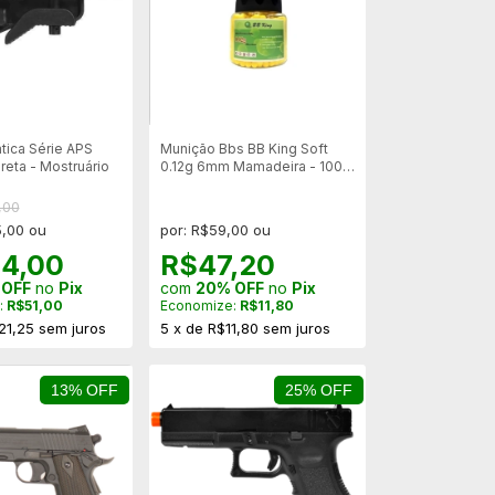
tica Série APS
Munição Bbs BB King Soft
reta - Mostruário
0.12g 6mm Mamadeira - 1000
un
,00
5,00 ou
por: R$59,00 ou
4,00
R$47,20
 OFF
no
Pix
com
20% OFF
no
Pix
:
R$51,00
Economize:
R$11,80
21,25
sem juros
5
x
de
R$11,80
sem juros
13% OFF
25% OFF