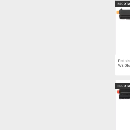
ESGOT
Pistol
WE Glo
- Preta
ESGOT