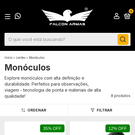
0
Início
>
Lentes
>
Monóculos
Monóculos
Explore monóculos com alta definição e
durabilidade. Perfeitos para observações,
viagem - tecnologia de ponta e materiais de alta
qualidade!
8 produtos
ORDENAR
FILTRAR
35% OFF
12% OFF