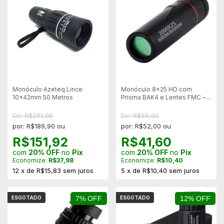
Monóculo Azeteq Lince
Monóculo 8x25 HD com
10x42mm 50 Metros
Prisma BAK4 e Lentes FMC –
Compacto
De: R$291,00
De: R$59,00
por: R$189,90 ou
por: R$52,00 ou
R$151,92
R$41,60
com
20% OFF
no
Pix
com
20% OFF
no
Pix
Economize:
R$37,98
Economize:
R$10,40
12
x
de
R$15,83
sem juros
5
x
de
R$10,40
sem juros
ESGOTADO
7% OFF
ESGOTADO
12% OFF