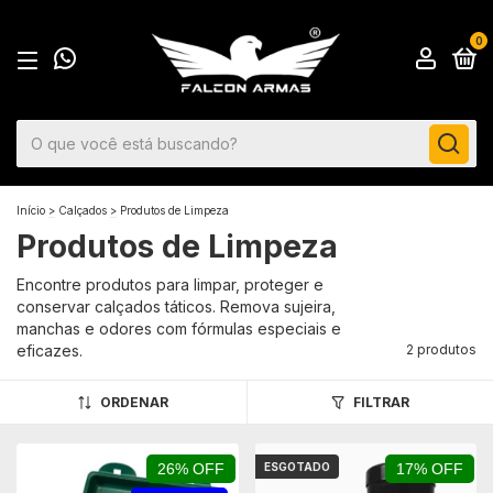
0
Início
>
Calçados
>
Produtos de Limpeza
Produtos de Limpeza
Encontre produtos para limpar, proteger e
conservar calçados táticos. Remova sujeira,
manchas e odores com fórmulas especiais e
eficazes.
2 produtos
ORDENAR
FILTRAR
26% OFF
ESGOTADO
17% OFF