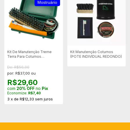
Mostruário
Kit De Manutenção Treme
Kit Manutenção Coturnos
Terra Para Coturnos
(POTE INDIVIDUAL REDONDO)
(Mostruário)
De: R$50,00
por: R$37,00 ou
R$29,60
com
20% OFF
no
Pix
Economize:
R$7,40
3
x
de
R$12,33
sem juros