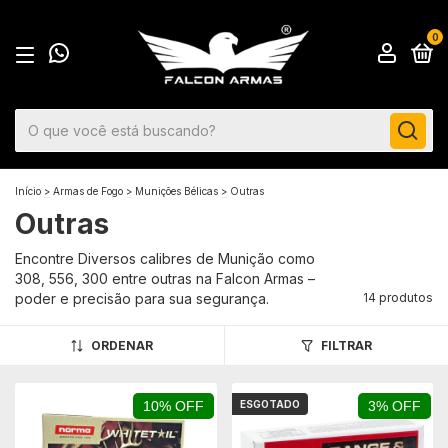
0
Início
>
Armas de Fogo
>
Munições Bélicas
>
Outras
Outras
Encontre Diversos calibres de Munição como
308, 556, 300 entre outras na Falcon Armas –
poder e precisão para sua segurança.
14 produtos
ORDENAR
FILTRAR
10% OFF
ESGOTADO
3% OFF