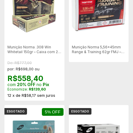
Munição Norma .308 Win
Munição Norma 5,56x45mm
Whitetail 150gr – Caixa com 20
Range & Training 62gr FMJ –
Unidades
CX 20 Un
De: R$777,00
por: R$698,00 ou
R$558,40
com
20% OFF
no
Pix
Economize:
R$139,60
12
x
de
R$58,17
sem juros
ESGOTADO
5% OFF
ESGOTADO