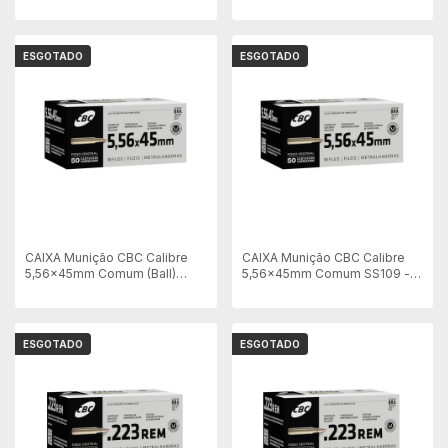
Match - 50 unid
M193 - 50 unid
ESGOTADO
ESGOTADO
CAIXA Munição CBC Calibre
CAIXA Munição CBC Calibre
5,56x45mm Comum (Ball)
5,56x45mm Comum SS109 -
M193 Treina - Cx com 50 unid
Cx 50 unid
ESGOTADO
ESGOTADO