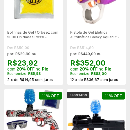
Bolinhas de Gel / Orbeez com
Pistola de Gel Elétrica
5000 Unidades Rossi -
Automática Galaxy Aquanut -
Amarela
Roxa
De: R$50,00
De: R$514,80
por: R$29,90 ou
por: R$440,00 ou
R$23,92
R$352,00
com
20% OFF
no
Pix
com
20% OFF
no
Pix
Economize:
R$5,98
Economize:
R$88,00
2
x
de
R$14,95
sem juros
12
x
de
R$36,67
sem juros
11% OFF
ESGOTADO
11% OFF