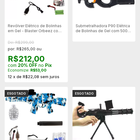
Revólver Elétrico de Bolinhas
Submetralhadora P90 Elétrica
em Gel - Blaster Orbeez com
de Bolinhas de Gel com 5000
6000 bolinhas em gel -
bolinhas - Preto
Vermelho e Branco
De: R$299,00
por: R$265,00 ou
R$212,00
com
20% OFF
no
Pix
Economize:
R$53,00
12
x
de
R$22,08
sem juros
ESGOTADO
ESGOTADO