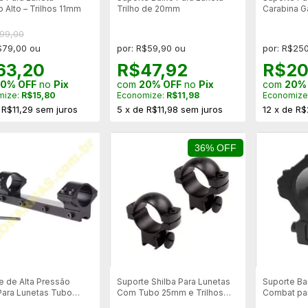
 Alto – Trilhos 11mm
Trilho de 20mm
Carabina G
$99,00
$79,00 ou
por: R$59,90 ou
por: R$25
63,20
R$47,92
R$20
0% OFF
no
Pix
com
20% OFF
no
Pix
com
20%
mize:
R$15,80
Economize:
R$11,98
Economize
e
R$11,29
sem juros
5
x
de
R$11,98
sem juros
12
x
de
R$
36% OFF
e de Alta Pressão
Suporte Shilba Para Lunetas
Suporte Ba
Para Lunetas Tubo
Com Tubo 25mm e Trilhos
Combat pa
 Trilho 11mm
11mm
30mm - Tri