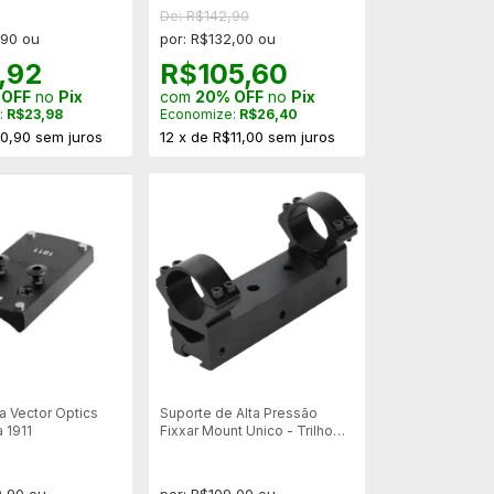
De: R$142,90
,90 ou
por: R$132,00 ou
,92
R$105,60
 OFF
no
Pix
com
20% OFF
no
Pix
:
R$23,98
Economize:
R$26,40
0,90
sem juros
12
x
de
R$11,00
sem juros
a Vector Optics
Suporte de Alta Pressão
a 1911
Fixxar Mount Unico - Trilho
11mm