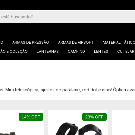
GO
ARMAS DE PRESSÃO
ARMAS DE AIRSOFT
MATERIAL TÁTIC
ÃO E COLEÇÃO
LANTERNAS
CAMPING
LENTES
CUTELAR
s. Mira telescópica, ajustes de paralaxe, red dot e mais! Óptica av
14% OFF
23% OFF