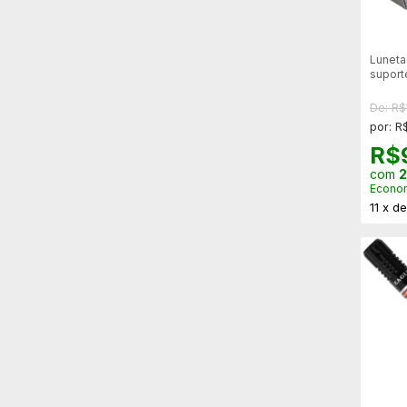
Luneta
suport
De: R$
por: R
R$
com
2
Econo
11
x
d