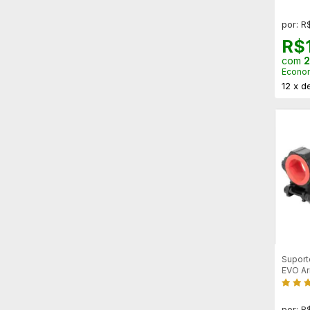
por: R
R$
com
2
Econo
12
x
d
Suport
EVO Ar
por: R