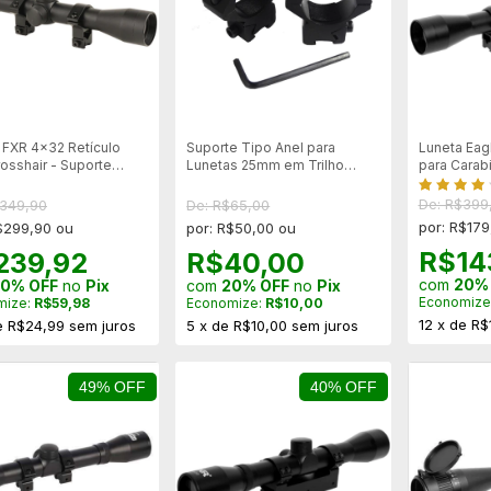
 FXR 4x32 Retículo
Suporte Tipo Anel para
Luneta Eagl
rosshair - Suporte
Lunetas 25mm em Trilho
para Carabi
11mm
Rifles .22
De: R$399
$349,90
De: R$65,00
por: R$179
$299,90 ou
por: R$50,00 ou
R$14
239,92
R$40,00
com
20%
0% OFF
no
Pix
com
20% OFF
no
Pix
Economize
mize:
R$59,98
Economize:
R$10,00
12
x
de
R$
e
R$24,99
sem juros
5
x
de
R$10,00
sem juros
49% OFF
40% OFF