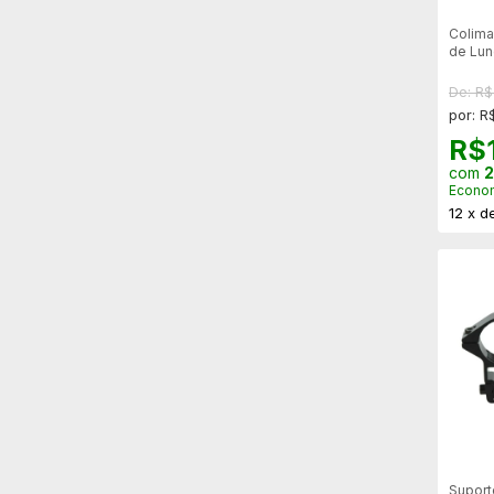
Colima
de Lun
Calibr
De: R
por: R
R$
com
2
Econo
12
x
d
Suport