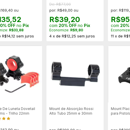
De: R$77,00
$169,40 ou
por: R$49,00 ou
por: R$119
135,52
R$39,20
R$95
0% OFF
no
Pix
com
20% OFF
no
Pix
com
20%
mize:
R$33,88
Economize:
R$9,80
Economize
e
R$14,12
sem juros
4
x
de
R$12,25
sem juros
11
x
de
R$1
e De Luneta Dovetail
Mount de Absorção Rossi
Mount Plac
ms - Trilho 22mm
Alto Tubo 25mm e 30mm
para Pistol
$142,90 ou