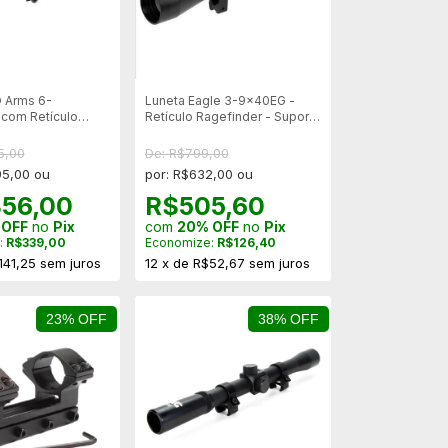
 Arms 6-
Luneta Eagle 3-9x40EG -
com Retículo
Retículo Ragefinder - Suporte
elho e Ajuste Fino
Alto 11mm
e -
5,00
De: R$799,00
eforçado 20mm
95,00 ou
por: R$632,00 ou
356,00
R$505,60
 OFF
no
Pix
com
20% OFF
no
Pix
:
R$339,00
Economize:
R$126,40
141,25
sem juros
12
x
de
R$52,67
sem juros
23% OFF
38% OFF