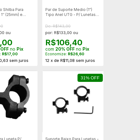
o Shilba Para
Par de Suporte Medio (1")
1'' (25mm) e
Tipo Anel UTG - P/ Lunetas
 11mm
de 1" mod 25M4
00
De: R$143,00
,00 ou
por: R$133,00 ou
,00
R$106,40
 OFF
no
Pix
com
20% OFF
no
Pix
:
R$17,00
Economize:
R$26,60
0,63
sem juros
12
x
de
R$11,08
sem juros
31% OFF
ra Luneta P/
Suporte Baixo Para Lunetas -