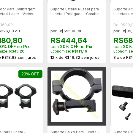
dor Para Calibragem
Suporte Lateral Russet para
Suporte Alt
eta à Laser - Varios
Luneta 1 Polegada – Carabina
Lunetas de 
es)
Puma Cod 492
Trilhos de
$360,00
De: R$99,
$226,00 ou
por: R$555,80 ou
por: R$85
180,80
R$444,64
R$68
0% OFF
no
Pix
com
20% OFF
no
Pix
com
20%
mize:
R$45,20
Economize:
R$111,16
Economize
e
R$18,83
sem juros
12
x
de
R$46,32
sem juros
8
x
de
R$1
20% OFF
e Para Luneta -
Suporte Baixo Para Luneta -
Suporte Pa