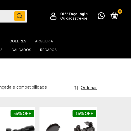
0
Olá!
Faça login
Ou cadastre-se
O
COLDRES
ARQUERIA
IA
CALÇADOS
RECARGA
ançada e compatibilidade
Ordenar
55% OFF
15% OFF