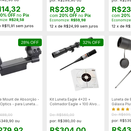
por: R$299,90 ou
por: R$29
114,32
R$239,92
R$23
0% OFF
no
Pix
com
20% OFF
no
Pix
com
20%
mize:
R$28,58
Economize:
R$59,98
Economize
e
R$11,91
sem juros
12
x
de
R$24,99
sem juros
12
x
de
R$
28% OFF
32% OFF
e Mount de Absorção -
Kit Luneta Eagle 4x20 +
Luneta de
 Optics - para Lunetas
Colimador Eagle + 100 Alvos
Gálaxia Pl
4 a 30mm - Scop21
Falcon Armas
Nitrogênio
De: R$699
$488,00
De: R$560,00
por: R$539
$349,90 ou
por: R$380,00 ou
R$43
279,92
R$304,00