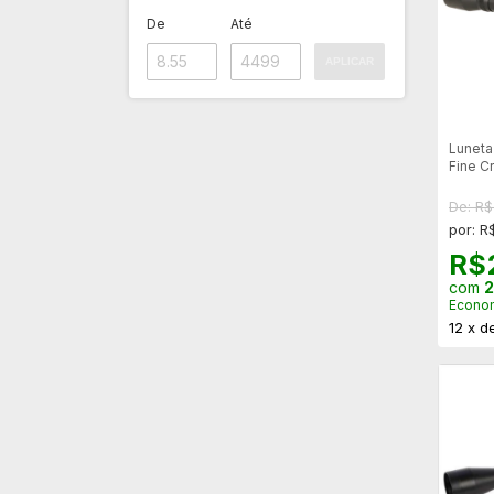
De
Até
APLICAR
Luneta
Fine C
11mm
De: R
por: R
R$
com
2
Econo
12
x
d