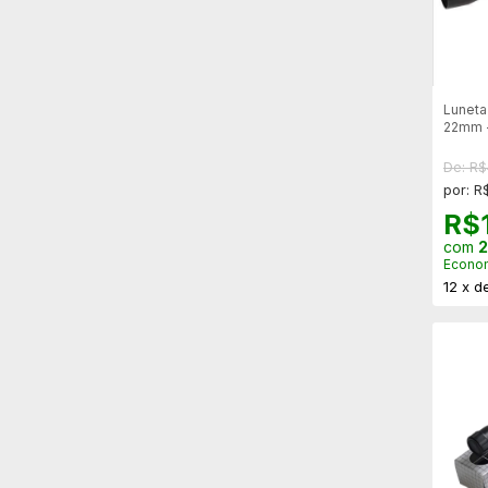
Luneta
22mm -
De: R$
por: R
R$
com
2
Econo
12
x
d