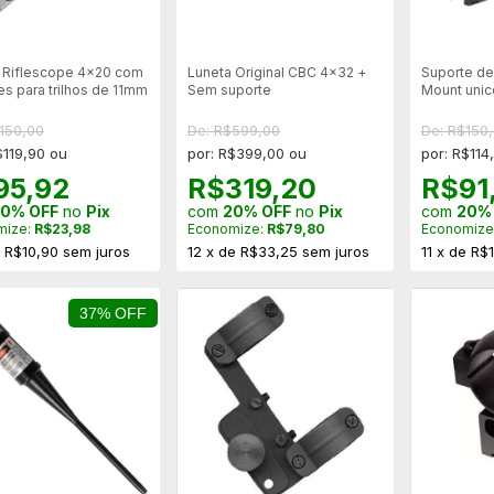
 Riflescope 4x20 com
Suporte de
Luneta Original CBC 4x32 +
es para trilhos de 11mm
Mount unic
Sem suporte
de 1"
150,00
De: R$150
De: R$599,00
$119,90 ou
por: R$114
por: R$399,00 ou
95,92
R$91
R$319,20
0% OFF
no
Pix
com
20%
com
20% OFF
no
Pix
mize:
R$23,98
Economize
Economize:
R$79,80
e
R$10,90
sem juros
11
x
de
R$1
12
x
de
R$33,25
sem juros
37% OFF