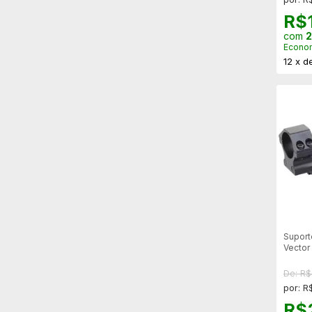
R$
com
2
Econo
12
x
d
Suport
Vector
de 25,
De: R
por: R
R$