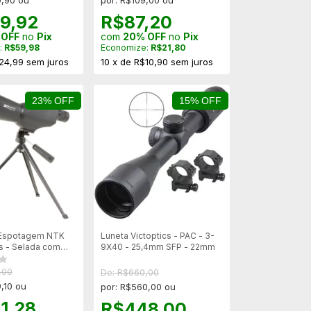
9,90 ou
por: R$109,00 ou
9,92
R$87,20
 OFF
no
Pix
com
20% OFF
no
Pix
:
R$59,98
Economize:
R$21,80
24,99
sem juros
10
x
de
R$10,90
sem juros
23% OFF
15% OFF
 Espotagem NTK
Luneta Victoptics - PAC - 3-
us - Selada com
9X40 - 25,4mm SFP - 22mm
,00
De: R$660,00
,10 ou
por: R$560,00 ou
1,28
R$448,00