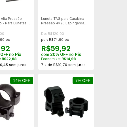
 Alta Pressão -
Luneta TAG para Carabina
o - Para Lunetas
Pressão 4x20 Espingarda
Rifle 11mm
,00
De: R$120,00
,90 ou
por: R$74,90 ou
,92
R$59,92
 OFF
no
Pix
com
20% OFF
no
Pix
:
R$22,98
Economize:
R$14,98
0,45
sem juros
7
x
de
R$10,70
sem juros
14% OFF
7% OFF