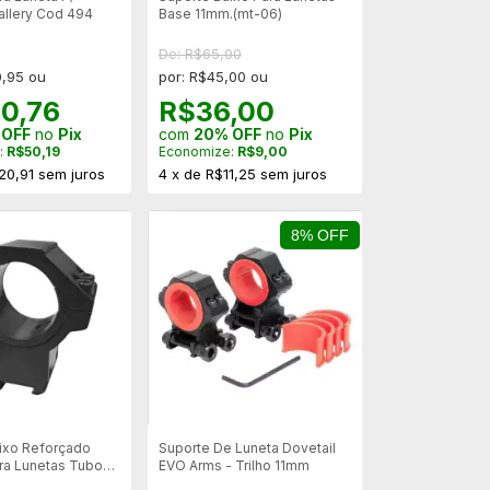
allery Cod 494
Base 11mm.(mt-06)
De: R$65,00
0,95 ou
por: R$45,00 ou
0,76
R$36,00
 OFF
no
Pix
com
20% OFF
no
Pix
:
R$50,19
Economize:
R$9,00
20,91
sem juros
4
x
de
R$11,25
sem juros
8% OFF
ixo Reforçado
Suporte De Luneta Dovetail
ra Lunetas Tubo
EVO Arms - Trilho 11mm
lho 11mm