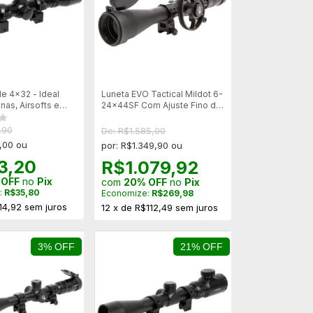
e 4x32 - Ideal
Luneta EVO Tactical Mildot 6-
nas, Airsofts e
24x44SF Com Ajuste Fino de
Paralaxe - Suporte Reforçado
20mm
,90
De: R$1.585,00
,00 ou
por: R$1.349,90 ou
3,20
R$1.079,92
 OFF
no
Pix
com
20% OFF
no
Pix
:
R$35,80
Economize:
R$269,98
14,92
sem juros
12
x
de
R$112,49
sem juros
3% OFF
21% OFF