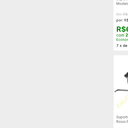
Modelo
De: R
por: R
R$
com
2
Econo
7
x
d
Suport
Rossi 
25mm -