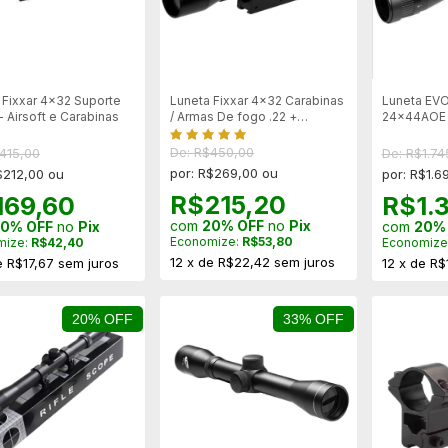
 Fixxar 4x32 Suporte
Luneta Fixxar 4x32 Carabinas
Luneta EVO
 Airsoft e Carabinas
/ Armas De fogo .22 +
24x44AOE 
Suporte Alta Pressão 11mm
Verde/Verm
de Paralax
De: R$450,00
415,00
De: R$1.74
Suporte R
por: R$269,00 ou
$212,00 ou
por: R$1.6
R$215,20
169,60
R$1.
com
20% OFF
no
Pix
0% OFF
no
Pix
com
20%
Economize:
R$53,80
mize:
R$42,40
Economize
12
x
de
R$22,42
sem juros
e
R$17,67
sem juros
12
x
de
R$
20% OFF
33% OFF