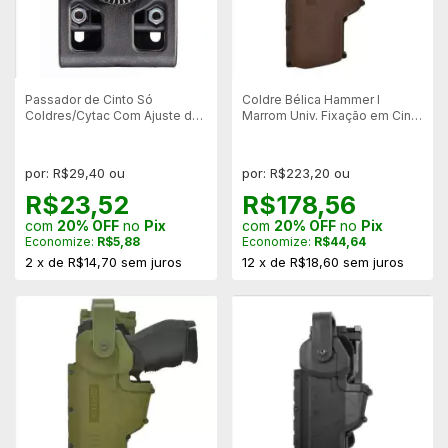
Passador de Cinto Só
Coldre Bélica Hammer I
Coldres/Cytac Com Ajuste de
Marrom Univ. Fixação em Cinto
Largura - Preto
- Canhoto
por: R$29,40 ou
por: R$223,20 ou
R$23,52
R$178,56
com
20% OFF
no
Pix
com
20% OFF
no
Pix
Economize:
R$5,88
Economize:
R$44,64
2
x
de
R$14,70
sem juros
12
x
de
R$18,60
sem juros