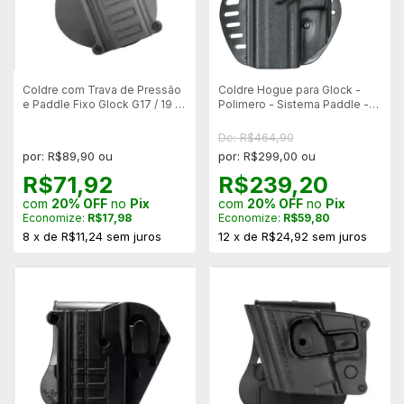
Coldre com Trava de Pressão
Coldre Hogue para Glock -
e Paddle Fixo Glock G17 / 19 /
Polimero - Sistema Paddle -
21 / 25 - Canhoto
Canhoto
De: R$464,90
por: R$89,90 ou
por: R$299,00 ou
R$71,92
R$239,20
com
20% OFF
no
Pix
com
20% OFF
no
Pix
Economize:
R$17,98
Economize:
R$59,80
8
x
de
R$11,24
sem juros
12
x
de
R$24,92
sem juros