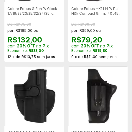
Coldre Fobus Gl2bh P/ Glock
Coldre Fobus HK1 LH P/ Pist.
17/19/22/23/25/32/34/35 -
H&k Compact 9mm, .40 .45 e
canhoto
Pt 140 (Canhoto)
De: R$175,00
De: R$199,00
por: R$165,00 ou
por: R$99,00 ou
R$132,00
R$79,20
com
20% OFF
no
Pix
com
20% OFF
no
Pix
Economize:
R$33,00
Economize:
R$19,80
12
x
de
R$13,75
sem juros
9
x
de
R$11,00
sem juros