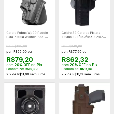
Coldre Fobus Wp99 Paddle
Coldre Só Coldres Pistola
Para Pistola Walther P99 -
Taurus 838/840/845 e 24/7
Canhoto
Com Lanterna - Canhoto -
Most
De: R$195,00
De: R$149,00
por: R$99,00 ou
por: R$77,90 ou
R$79,20
R$62,32
com
20% OFF
no
Pix
com
20% OFF
no
Pix
Economize:
R$19,80
Economize:
R$15,58
9
x
de
R$11,00
sem juros
7
x
de
R$11,13
sem juros