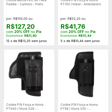
Coldre Belcia PRO SR 1 Aba
Coldre P19 Força e Honra
Paddle - Canhoto - Preto
PT100 / Imbel - Ambidestro
por: R$159,00 ou
por: R$52,20 ou
R$127,20
R$41,76
com
20% OFF
no
Pix
com
20% OFF
no
Pix
Economize:
R$31,80
Economize:
R$10,44
12
x
de
R$13,25
sem juros
5
x
de
R$10,44
sem juros
Coldre P19 Força e Honra
Coldre P19 Força e Honra
PT640 / Glock G28 -
PT58 / Glock G25 -