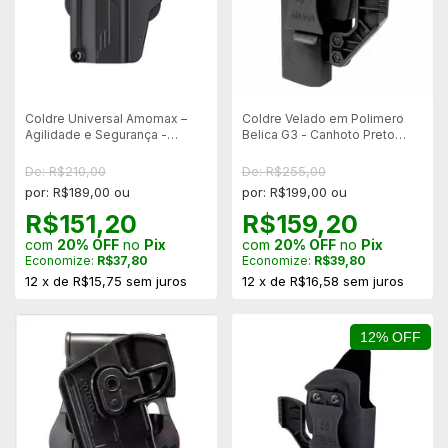
Coldre Universal Amomax –
Coldre Velado em Polimero
Agilidade e Segurança -
Belica G3 - Canhoto Preto
Canhoto
30196.2
De: R$210,00
De: R$255,00
por: R$189,00 ou
por: R$199,00 ou
R$151,20
R$159,20
com
20% OFF
no
Pix
com
20% OFF
no
Pix
Economize:
R$37,80
Economize:
R$39,80
12
x
de
R$15,75
sem juros
12
x
de
R$16,58
sem juros
12% OFF