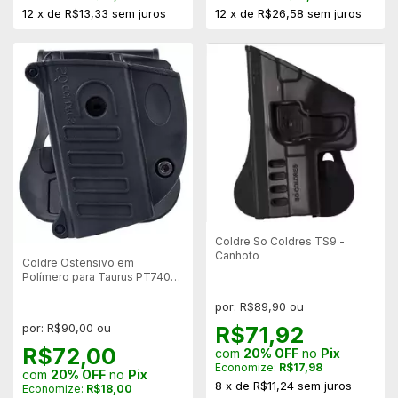
12
x
de
R$13,33
sem juros
12
x
de
R$26,58
sem juros
Coldre So Coldres TS9 -
Canhoto
Coldre Ostensivo em
Polímero para Taurus PT740
Slim – Canhoto
por: R$89,90 ou
por: R$90,00 ou
R$71,92
R$72,00
com
20% OFF
no
Pix
Economize:
R$17,98
com
20% OFF
no
Pix
8
x
de
R$11,24
sem juros
Economize:
R$18,00