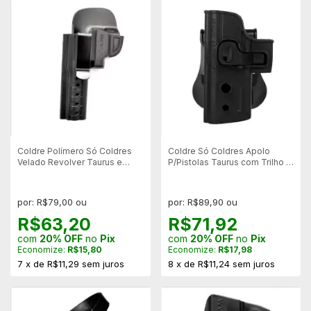
Coldre Polímero Só Coldres
Coldre Só Coldres Apolo
Velado Revolver Taurus e
P/Pistolas Taurus com Trilho -
Rossi 6 Tiros - Canhoto
Canhoto
por: R$79,00 ou
por: R$89,90 ou
R$63,20
R$71,92
com
20% OFF
no
Pix
com
20% OFF
no
Pix
Economize:
R$15,80
Economize:
R$17,98
7
x
de
R$11,29
sem juros
8
x
de
R$11,24
sem juros