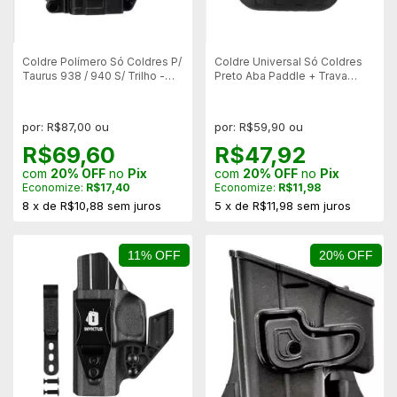
Coldre Polímero Só Coldres P/
Coldre Universal Só Coldres
Taurus 938 / 940 S/ Trilho -
Preto Aba Paddle + Trava
Canhoto
Botão - Canhoto
por: R$87,00 ou
por: R$59,90 ou
R$69,60
R$47,92
com
20% OFF
no
Pix
com
20% OFF
no
Pix
Economize:
R$17,40
Economize:
R$11,98
8
x
de
R$10,88
sem juros
5
x
de
R$11,98
sem juros
11% OFF
20% OFF