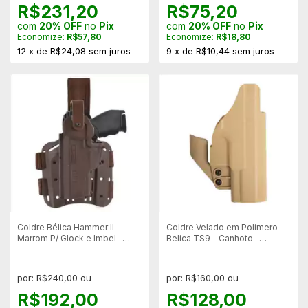
R$231,20
R$75,20
com
20% OFF
no
Pix
com
20% OFF
no
Pix
Economize:
R$57,80
Economize:
R$18,80
12
x
de
R$24,08
sem juros
9
x
de
R$10,44
sem juros
Coldre Bélica Hammer II
Coldre Velado em Polimero
Marrom P/ Glock e Imbel -
Belica TS9 - Canhoto -
Canhoto
Coyote
por: R$240,00 ou
por: R$160,00 ou
R$192,00
R$128,00