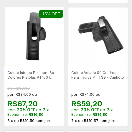
15% OFF
Coldre Interno Polímero Só
Coldre Velado Só Coldres
Coldres Pistolas PT100 /
Para Taurus PT TS9 - Canhoto
PT92AF E BERETTA 92 -
Canhoto
De: R$99,00
por: R$84,00 ou
por: R$74,00 ou
R$67,20
R$59,20
com
20% OFF
no
Pix
com
20% OFF
no
Pix
Economize:
R$16,80
Economize:
R$14,80
8
x
de
R$10,50
sem juros
7
x
de
R$10,57
sem juros