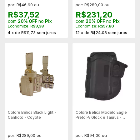
por: R$46,90 ou
por: R$289,00 ou
R$37,52
R$231,20
com
20% OFF
no
Pix
com
20% OFF
no
Pix
Economize:
R$9,38
Economize:
R$57,80
4
x
de
R$11,73
sem juros
12
x
de
R$24,08
sem juros
Coldre Bélica Black Light -
Coldre Bélica Modelo Eagle
Canhoto - Coyote
Preto P/ Glock e Taurus -
Canhoto
por: R$289,00 ou
por: R$94,00 ou