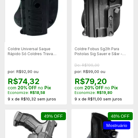
Coldre Universal Saque
Coldre Fobus Sg2lh Para
Rápido Só Coldres Trava
Pistolas Sig Sauer e S&w -
Pressão - Canhoto
Canhoto
De: R$199,00
por: R$92,90 ou
por: R$99,00 ou
R$74,32
R$79,20
com
20% OFF
no
Pix
com
20% OFF
no
Pix
Economize:
R$18,58
Economize:
R$19,80
9
x
de
R$10,32
sem juros
9
x
de
R$11,00
sem juros
49% OFF
48% OFF
Mostruário