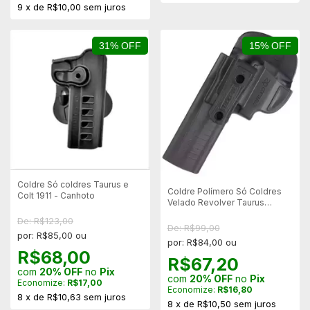
9
x
de
R$10,00
sem juros
31% OFF
15% OFF
Coldre Só coldres Taurus e
Coldre Polímero Só Coldres
Colt 1911 - Canhoto
Velado Revolver Taurus
Tracker 7 Tiros - Canhoto
De: R$123,00
De: R$99,00
por: R$85,00 ou
por: R$84,00 ou
R$68,00
R$67,20
com
20% OFF
no
Pix
com
20% OFF
no
Pix
Economize:
R$17,00
Economize:
R$16,80
8
x
de
R$10,63
sem juros
8
x
de
R$10,50
sem juros