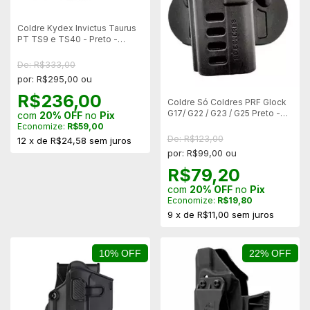
Coldre Kydex Invictus Taurus
PT TS9 e TS40 - Preto -
Canhoto
De: R$333,00
por: R$295,00 ou
R$236,00
Coldre Só Coldres PRF Glock
G17/ G22 / G23 / G25 Preto -
com
20% OFF
no
Pix
Canhoto
Economize:
R$59,00
De: R$123,00
12
x
de
R$24,58
sem juros
por: R$99,00 ou
R$79,20
com
20% OFF
no
Pix
Economize:
R$19,80
9
x
de
R$11,00
sem juros
10% OFF
22% OFF