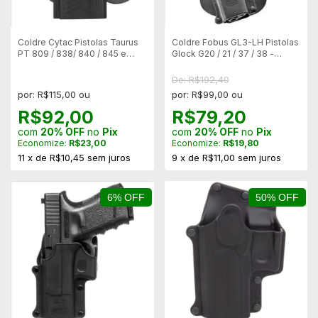
Coldre Cytac Pistolas Taurus
Coldre Fobus GL3-LH Pistolas
PT 809 / 838/ 840 / 845 e
Glock G20 / 21 / 37 / 38 -
24/7 - Canhoto
Canhoto
De: R$192,40
por: R$115,00 ou
por: R$99,00 ou
R$92,00
R$79,20
com
20% OFF
no
Pix
com
20% OFF
no
Pix
Economize:
R$23,00
Economize:
R$19,80
11
x
de
R$10,45
sem juros
9
x
de
R$11,00
sem juros
6% OFF
50% OFF