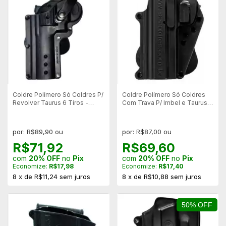
Coldre Polímero Só Coldres P/
Coldre Polímero Só Coldres
Revolver Taurus 6 Tiros -
Com Trava P/ Imbel e Taurus -
Canhoto
Canhoto
por: R$89,90 ou
por: R$87,00 ou
R$71,92
R$69,60
com
20% OFF
no
Pix
com
20% OFF
no
Pix
Economize:
R$17,98
Economize:
R$17,40
8
x
de
R$11,24
sem juros
8
x
de
R$10,88
sem juros
50% OFF