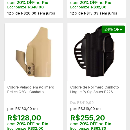
com
20% OFF
no
Pix
com
20% OFF
no
Pix
Economize:
R$48,00
Economize:
R$32,00
12
x
de
R$20,00
sem juros
12
x
de
R$13,33
sem juros
24% OFF
Coldre Velado em Polimero
Coldre de Polímero Canhoto
Belica G2C - Canhoto -
Hogue P/ Sig Sauer P226
Coyote
De: R$419,90
por: R$160,00 ou
por: R$319,00 ou
R$128,00
R$255,20
com
20% OFF
no
Pix
com
20% OFF
no
Pix
Economize:
R$32,00
Economize:
R$63,80