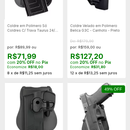
Coldre em Polímero Só
Coldre Velado em Polimero
Coldres C/ Trava Taurus 24/7 -
Belica G3C - Canhoto - Preto
840 - 838 - Canhoto
De: R$179,90
por: R$89,99 ou
por: R$159,00 ou
R$71,99
R$127,20
com
20% OFF
no
Pix
com
20% OFF
no
Pix
Economize:
R$18,00
Economize:
R$31,80
8
x
de
R$11,25
sem juros
12
x
de
R$13,25
sem juros
49% OFF