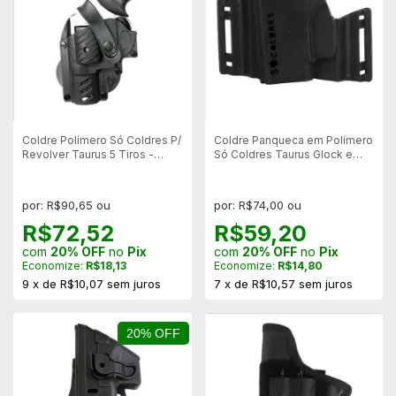
Coldre Polímero Só Coldres P/
Coldre Panqueca em Polímero
Revolver Taurus 5 Tiros -
Só Coldres Taurus Glock e
Canhoto
Imbel - Canhoto
por: R$90,65 ou
por: R$74,00 ou
R$72,52
R$59,20
com
20% OFF
no
Pix
com
20% OFF
no
Pix
Economize:
R$18,13
Economize:
R$14,80
9
x
de
R$10,07
sem juros
7
x
de
R$10,57
sem juros
20% OFF