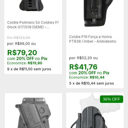
Coldre Polímero Só Coldres P/
Glock G17/G19 (GEN5) -
SC116C Canhoto
Coldre P19 Força e Honra
De: R$123,00
PT838 / Imbel - Ambidestro
por: R$99,00 ou
R$79,20
por: R$52,20 ou
com
20% OFF
no
Pix
Economize:
R$19,80
R$41,76
9
x
de
R$11,00
sem juros
com
20% OFF
no
Pix
Economize:
R$10,44
5
x
de
R$10,44
sem juros
36% OFF