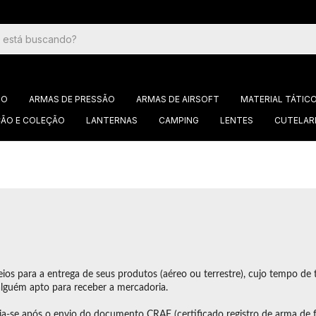
GO
ARMAS DE PRESSÃO
ARMAS DE AIRSOFT
MATERIAL TÁTIC
ÃO E COLEÇÃO
LANTERNAS
CAMPING
LENTES
CUTELAR
meios para a entrega de seus produtos (aéreo ou terrestre), cujo tempo de 
alguém apto para receber a mercadoria.
cia-se após o envio do documento CRAF (certificado registro de arma de 