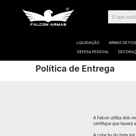
LIQUIDAÇÃO
ARMAS DE FO
DEFESA PESSOAL
DECORAÇ
Início
>
Política de Entrega
Política de Entrega
A Falcon utiliza dois 
certifique que haverá 
A cotação do frete ini