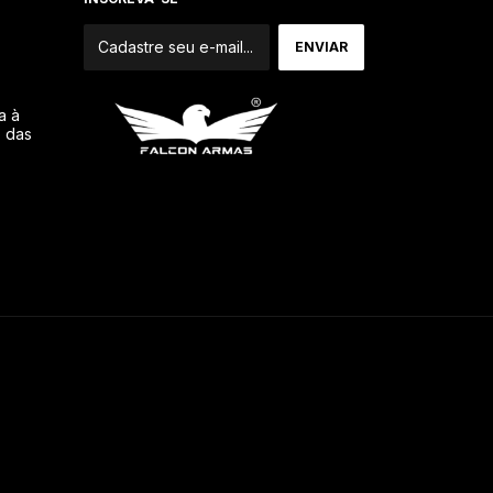
a à
o das