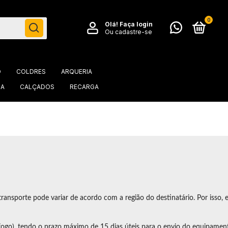
0
Olá!
Faça login
Ou cadastre-se
O
COLDRES
ARQUERIA
IA
CALÇADOS
RECARGA
transporte pode variar de acordo com a região do destinatário. Por isso, 
fogo), tendo o prazo máximo de 15 dias úteis para o envio do equipament