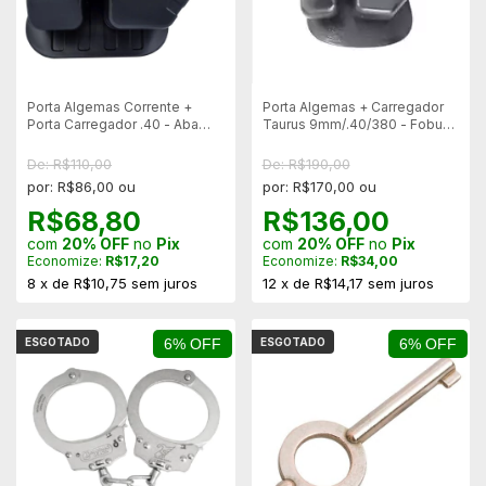
Porta Algemas Corrente +
Porta Algemas + Carregador
Porta Carregador .40 - Aba
Taurus 9mm/.40/380 - Fobus
Paddle - SC034C
CU9
De: R$110,00
De: R$190,00
por: R$86,00 ou
por: R$170,00 ou
R$68,80
R$136,00
com
20% OFF
no
Pix
com
20% OFF
no
Pix
Economize:
R$17,20
Economize:
R$34,00
8
x
de
R$10,75
sem juros
12
x
de
R$14,17
sem juros
ESGOTADO
6% OFF
ESGOTADO
6% OFF