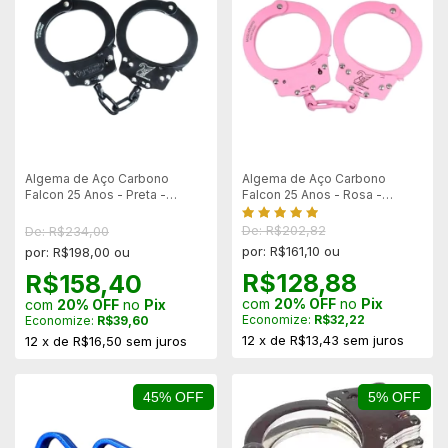
Algema de Aço Carbono
Algema de Aço Carbono
Falcon 25 Anos - Preta -
Falcon 25 Anos - Rosa -
Algemas Brasil
Algemas Brasil
De: R$202,82
De: R$234,00
por: R$161,10 ou
por: R$198,00 ou
R$128,88
R$158,40
com
20% OFF
no
Pix
com
20% OFF
no
Pix
Economize:
R$32,22
Economize:
R$39,60
12
x
de
R$13,43
sem juros
12
x
de
R$16,50
sem juros
45% OFF
5% OFF