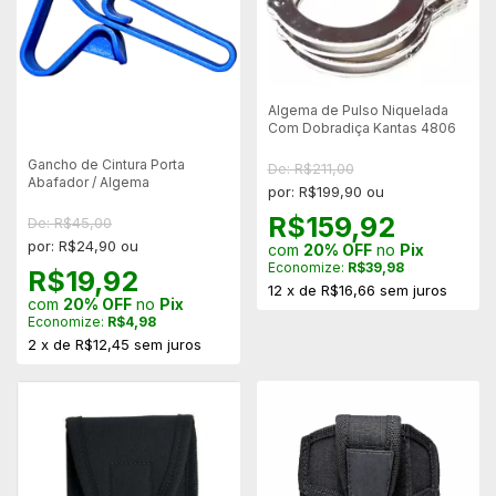
Algema de Pulso Niquelada
Com Dobradiça Kantas 4806
Gancho de Cintura Porta
De: R$211,00
Abafador / Algema
por: R$199,90 ou
R$159,92
De: R$45,00
por: R$24,90 ou
com
20% OFF
no
Pix
Economize:
R$39,98
R$19,92
12
x
de
R$16,66
sem juros
com
20% OFF
no
Pix
Economize:
R$4,98
2
x
de
R$12,45
sem juros