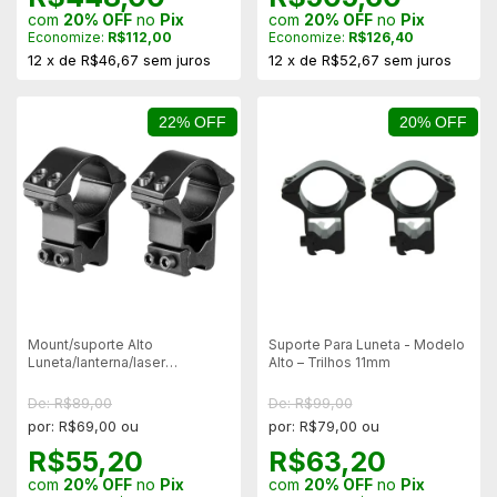
com
20% OFF
no
Pix
com
20% OFF
no
Pix
Economize:
R$112,00
Economize:
R$126,40
12
x
de
R$46,67
sem juros
12
x
de
R$52,67
sem juros
22% OFF
20% OFF
Mount/suporte Alto
Suporte Para Luneta - Modelo
Luneta/lanterna/laser
Alto – Trilhos 11mm
Tubo25mm Trilhos 11mm
De: R$89,00
De: R$99,00
por: R$69,00 ou
por: R$79,00 ou
R$55,20
R$63,20
com
20% OFF
no
Pix
com
20% OFF
no
Pix