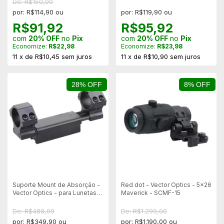
De: R$150,00
por: R$114,90 ou
por: R$119,90 ou
R$91,92
R$95,92
com
20% OFF
no
Pix
com
20% OFF
no
Pix
Economize:
R$22,98
Economize:
R$23,98
11
x
de
R$10,45
sem juros
11
x
de
R$10,90
sem juros
28% OFF
8% OFF
Suporte Mount de Absorção -
Red dot - Vector Optics - 5x26
Vector Optics - para Lunetas
Maverick - SCMF-15
de 25,4 a 30mm - Scop21
De: R$488,00
De: R$1.299,00
por: R$349,90 ou
por: R$1.190,00 ou