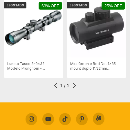
ESGOTADO
63% OFF
ESGOTADO
25% OFF
Luneta Tasco 3-9x32 -
Mira Green e Red Dot 1×35
Modelo Pronghorn -
mount duplo 11/22mm
Mostruário
Victoptics STR RDSL05
1
/
2