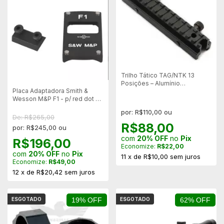
Trilho Tático TAG/NTK 13
Posições – Alumínio
Placa Adaptadora Smith &
Anodizado Militar
Wesson M&P F1 - p/ red dot -
Vector Optics SCRDM-06
por: R$110,00 ou
De: R$265,00
R$88,00
por: R$245,00 ou
com
20% OFF
no
Pix
R$196,00
Economize:
R$22,00
com
20% OFF
no
Pix
11
x
de
R$10,00
sem juros
Economize:
R$49,00
12
x
de
R$20,42
sem juros
ESGOTADO
19% OFF
ESGOTADO
62% OFF