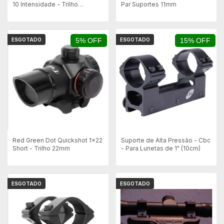
10 Intensidade - Trilho
Par Suportes 11mm
Picatinny 20mm
ESGOTADO
5% OFF
ESGOTADO
15% OFF
Red Green Dot Quickshot 1x22
Suporte de Alta Pressão - Cbc
Short - Trilho 22mm
- Para Lunetas de 1" (10cm)
ESGOTADO
ESGOTADO