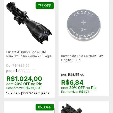
7% OFF
Luneta 4-16x50 Egc Ajuste
Bateria de Lítio CR2032 – 3V -
Parallax Trilho 22mm 7/8 Eagle
Original - 1un
De: R$1.380,00
por: R$1.280,00 ou
por: R$8,55 ou
R$1.024,00
R$6,84
com
20% OFF
no
Pix
com
20% OFF
no
Pix
Economize:
R$256,00
Economize:
R$1,71
12
x
de
R$106,67
sem juros
8% OFF