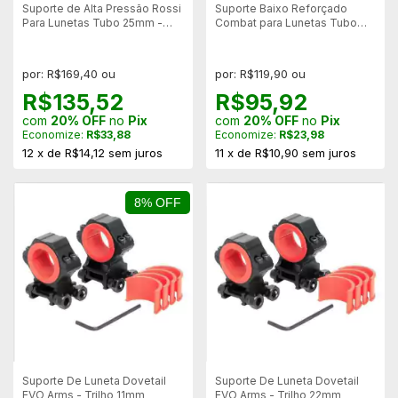
Suporte de Alta Pressão Rossi
Suporte Baixo Reforçado
Para Lunetas Tubo 25mm -
Combat para Lunetas Tubo
Trilho 11mm
30mm - Trilho 11mm
por: R$169,40 ou
por: R$119,90 ou
R$135,52
R$95,92
com
20% OFF
no
Pix
com
20% OFF
no
Pix
Economize:
R$33,88
Economize:
R$23,98
12
x
de
R$14,12
sem juros
11
x
de
R$10,90
sem juros
8% OFF
Suporte De Luneta Dovetail
Suporte De Luneta Dovetail
EVO Arms - Trilho 11mm
EVO Arms - Trilho 22mm