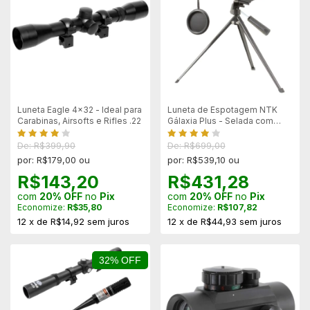
Luneta Eagle 4x32 - Ideal para
Luneta de Espotagem NTK
Carabinas, Airsofts e Rifles .22
Gálaxia Plus - Selada com
Nitrogênio
De: R$399,90
De: R$699,00
por: R$179,00 ou
por: R$539,10 ou
R$143,20
R$431,28
com
20% OFF
no
Pix
com
20% OFF
no
Pix
Economize:
R$35,80
Economize:
R$107,82
12
x
de
R$14,92
sem juros
12
x
de
R$44,93
sem juros
32% OFF