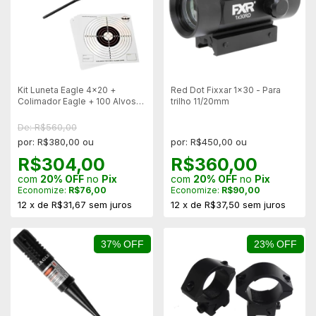
Kit Luneta Eagle 4x20 +
Red Dot Fixxar 1x30 - Para
Colimador Eagle + 100 Alvos
trilho 11/20mm
Falcon Armas
De: R$560,00
por: R$380,00 ou
por: R$450,00 ou
R$304,00
R$360,00
com
20% OFF
no
Pix
com
20% OFF
no
Pix
Economize:
R$76,00
Economize:
R$90,00
12
x
de
R$31,67
sem juros
12
x
de
R$37,50
sem juros
37% OFF
23% OFF