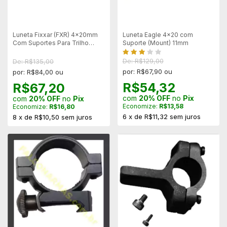
Luneta Fixxar (FXR) 4x20mm
Luneta Eagle 4x20 com
Com Suportes Para Trilho
Suporte (Mount) 11mm
11mm
De: R$129,00
De: R$135,00
por: R$67,90 ou
por: R$84,00 ou
R$54,32
R$67,20
com
20% OFF
no
Pix
com
20% OFF
no
Pix
Economize:
R$13,58
Economize:
R$16,80
6
x
de
R$11,32
sem juros
8
x
de
R$10,50
sem juros