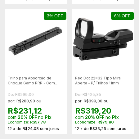
3% OFF
6% OFF
Trilho para Absorção de
Red Dot 22x32 Tipo Mira
Choque Gamo RRR - Com
Aberta - P/ Trilhos 11mm
Parafuso - Original
De: R$299,00
De: R$425,35
por: R$288,90 ou
por: R$399,00 ou
R$231,12
R$319,20
com
20% OFF
no
Pix
com
20% OFF
no
Pix
Economize:
R$57,78
Economize:
R$79,80
12
x
de
R$24,08
sem juros
12
x
de
R$33,25
sem juros