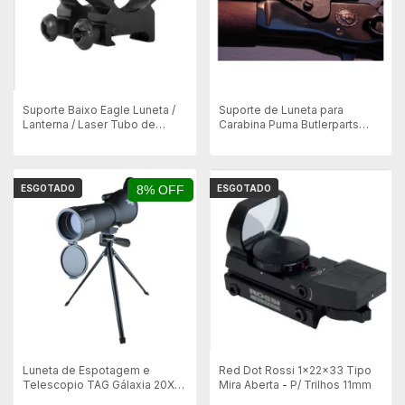
Suporte Baixo Eagle Luneta /
Suporte de Luneta para
Lanterna / Laser Tubo de
Carabina Puma Butlerparts
25mm e Trilhos 22mm
Preto
ESGOTADO
8% OFF
ESGOTADO
Luneta de Espotagem e
Red Dot Rossi 1x22x33 Tipo
Telescopio TAG Gálaxia 20X a
Mira Aberta - P/ Trilhos 11mm
60X