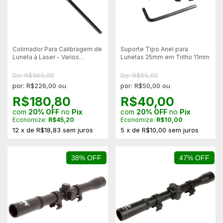
Colimador Para Calibragem de
Suporte Tipo Anel para
Luneta à Laser - Varios
Lunetas 25mm em Trilho 11mm
Calibres)
De: R$360,00
De: R$65,00
por: R$226,00 ou
por: R$50,00 ou
R$180,80
R$40,00
com
20% OFF
no
Pix
com
20% OFF
no
Pix
Economize:
R$45,20
Economize:
R$10,00
12
x
de
R$18,83
sem juros
5
x
de
R$10,00
sem juros
38% OFF
47% OFF