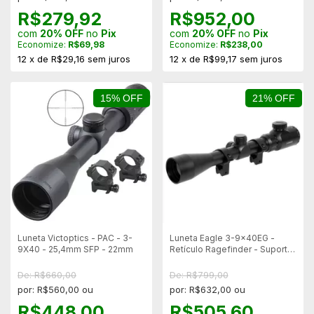
R$279,92
R$952,00
com
20% OFF
no
Pix
com
20% OFF
no
Pix
Economize:
R$69,98
Economize:
R$238,00
12
x
de
R$29,16
sem juros
12
x
de
R$99,17
sem juros
15% OFF
21% OFF
Luneta Victoptics - PAC - 3-
Luneta Eagle 3-9x40EG -
9X40 - 25,4mm SFP - 22mm
Retículo Ragefinder - Suporte
Alto 11mm
De: R$660,00
De: R$799,00
por: R$560,00 ou
por: R$632,00 ou
R$448,00
R$505,60