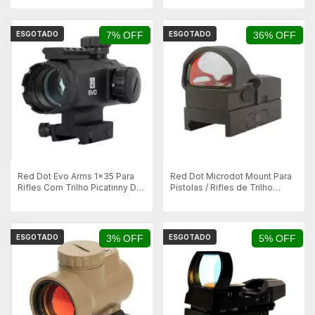
ESGOTADO
7% OFF
ESGOTADO
36% OFF
Red Dot Evo Arms 1x35 Para
Red Dot Microdot Mount Para
Rifles Com Trilho Picatinny De
Pistolas / Rifles de Trilho
20mm
Picatinny/Weaver - 4 MOA
ESGOTADO
3% OFF
ESGOTADO
5% OFF