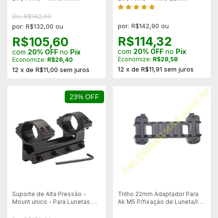
De: R$142,90
por: R$142,90 ou
por: R$132,00 ou
R$114,32
R$105,60
com
20% OFF
no
Pix
com
20% OFF
no
Pix
Economize:
R$28,58
Economize:
R$26,40
12
x
de
R$11,91
sem juros
12
x
de
R$11,00
sem juros
23% OFF
Suporte de Alta Pressão -
Trilho 22mm Adaptador Para
Mount unico - Para Lunetas de
Ak M5 P/fixação de Luneta/red
1"
Dot