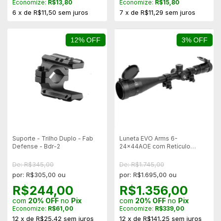
Economize:
R$13,80
Economize:
R$15,80
6
x
de
R$11,50
sem juros
7
x
de
R$11,29
sem juros
12% OFF
3% OFF
Suporte - Trilho Duplo - Fab
Luneta EVO Arms 6-
Defense - Bdr-2
24x44AOE com Retículo
Verde/Vermelho e Ajuste Fino
de Paralaxe -
De: R$345,00
De: R$1.745,00
Suporte Reforçado 20mm
por: R$305,00 ou
por: R$1.695,00 ou
R$244,00
R$1.356,00
com
20% OFF
no
Pix
com
20% OFF
no
Pix
Economize:
R$61,00
Economize:
R$339,00
12
x
de
R$25,42
sem juros
12
x
de
R$141,25
sem juros