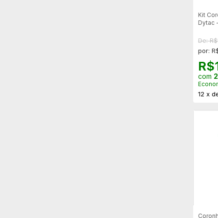
Kit Co
Dytac 
Cerak
De: R$
por: R
R$
com
2
Econo
12
x
d
Coronh