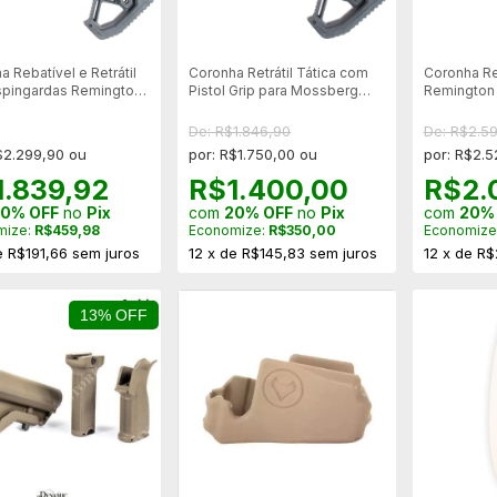
 Rebatível e Retrátil
Coronha Retrátil Tática com
Coronha Ret
spingardas Remington
Pistol Grip para Mossberg
Remington 
500
Defense
De: R$1.846,90
De: R$2.5
$2.299,90 ou
por: R$1.750,00 ou
por: R$2.5
1.839,92
R$1.400,00
R$2.
0% OFF
no
Pix
com
20% OFF
no
Pix
com
20%
mize:
R$459,98
Economize:
R$350,00
Economize
e
R$191,66
sem juros
12
x
de
R$145,83
sem juros
12
x
de
R$
13% OFF