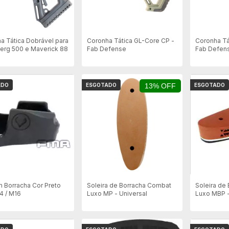
a Tática Dobrável para
Coronha Tática GL-Core CP -
Coronha Tá
rg 500 e Maverick 88
Fab Defense
Fab Defen
ADO
ESGOTADO
13% OFF
ESGOTADO
m Borracha Cor Preto
Soleira de Borracha Combat
Soleira de
4 / M16
Luxo MP - Universal
Luxo MBP -
054