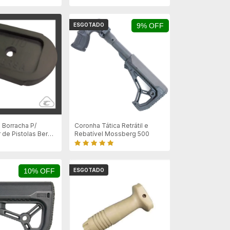
ESGOTADO
9% OFF
 Borracha P/
Coronha Tática Retrátil e
 de Pistolas Bersa
Rebatível Mossberg 500
10% OFF
ESGOTADO