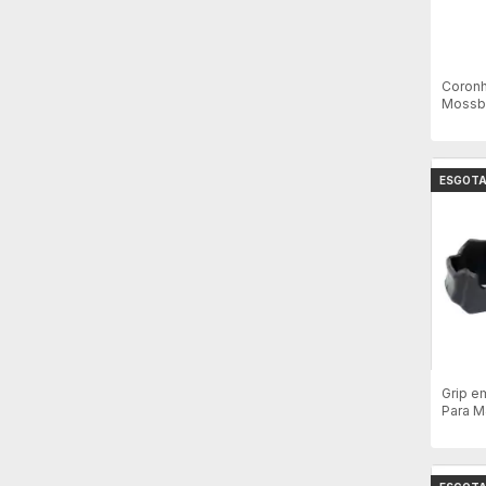
Coronh
Mossbe
ESGOT
Grip e
Para M