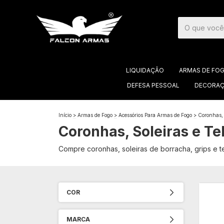
LIQUIDAÇÃO
ARMAS DE FO
DEFESA PESSOAL
DECORAÇ
Início
>
Armas de Fogo
>
Acessórios Para Armas de Fogo
>
Coronhas, 
Coronhas, Soleiras e Te
Compre coronhas, soleiras de borracha, grips e te
COR
MARCA