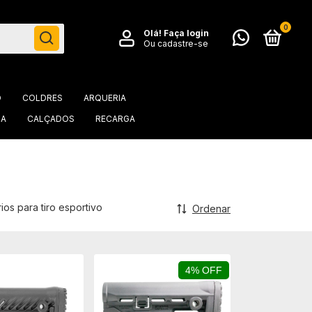
0
Olá!
Faça login
Ou cadastre-se
O
COLDRES
ARQUERIA
IA
CALÇADOS
RECARGA
os para tiro esportivo
Ordenar
4% OFF