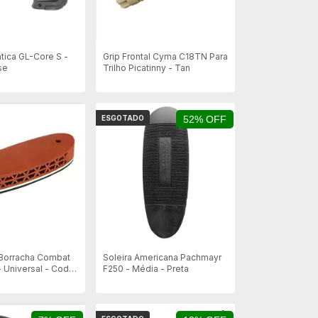
tica GL-Core S -
Grip Frontal Cyma C18TN Para
se
Trilho Picatinny - Tan
ESGOTADO
52% OFF
 Borracha Combat
Soleira Americana Pachmayr
 Universal - Cod
F250 - Média - Preta