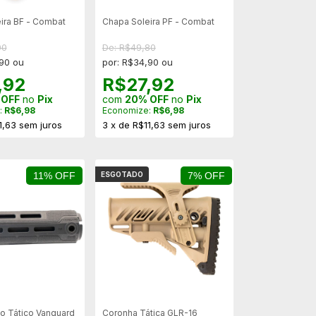
ira BF - Combat
Chapa Soleira PF - Combat
90
De: R$49,80
,90 ou
por: R$34,90 ou
,92
R$27,92
 OFF
no
Pix
com
20% OFF
no
Pix
:
R$6,98
Economize:
R$6,98
1,63
sem juros
3
x
de
R$11,63
sem juros
11% OFF
ESGOTADO
7% OFF
 Tático Vanguard
Coronha Tática GLR-16