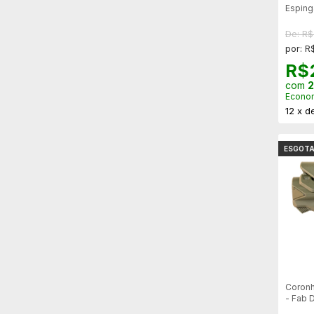
Esping
mossb
De: R
por: R
R$
com
2
Econo
12
x
d
ESGOT
Coronh
- Fab 