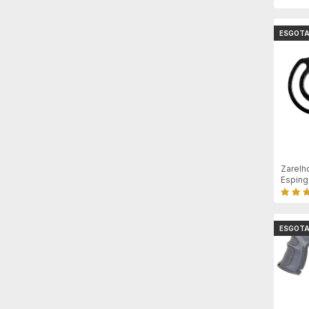
ESGOT
Zarelh
Esping
Preto
ESGOT