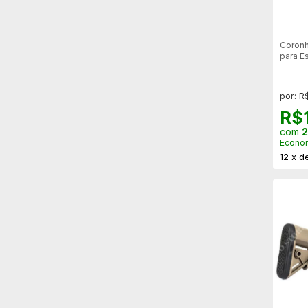
Coronha
para E
870
por: R
R$
com
2
Econo
12
x
d