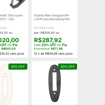
rátil Tática para
Guarda-Mão Vanguard M-
870 - Fab
LOK® para Mossberg 500
99,00
De: R$423,00
25,00 ou
por: R$359,90 ou
020,00
R$287,92
 OFF
no
Pix
com
20% OFF
no
Pix
:
R$505,00
Economize:
R$71,98
210,42
sem juros
12
x
de
R$29,99
sem juros
30% OFF
30% OFF