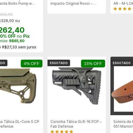
arda Boito Pump e
impacto Original Rossi -
AR - M-LOK
erg - Camuflada
Universal
$359,90
$328,00 ou
262,40
0% OFF
no
Pix
mize:
R$65,60
e
R$27,33
sem juros
ADO
4% OFF
ESGOTADO
15% OFF
ESGOTADO
a Tática GL-Core S CP
Coronha Tática GLR-16 PCP -
Soleira de
Defense
Fab Defense
051 Marro