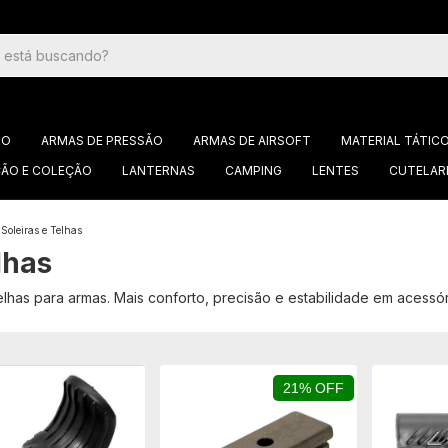
GO
ARMAS DE PRESSÃO
ARMAS DE AIRSOFT
MATERIAL TÁTIC
ÃO E COLEÇÃO
LANTERNAS
CAMPING
LENTES
CUTELAR
Soleiras e Telhas
lhas
lhas para armas. Mais conforto, precisão e estabilidade em acessóri
21% OFF