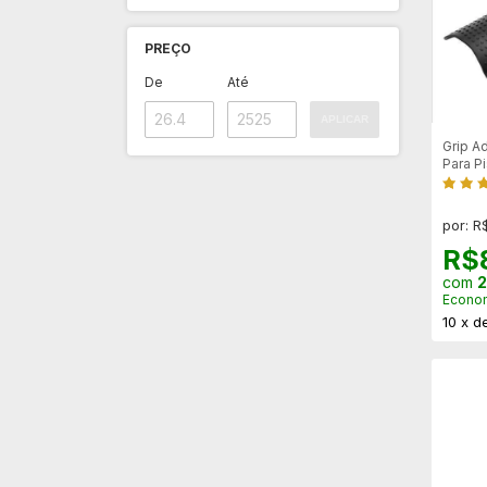
PREÇO
De
Até
APLICAR
Grip A
Para P
por: R
R$
com
2
Econo
10
x
d