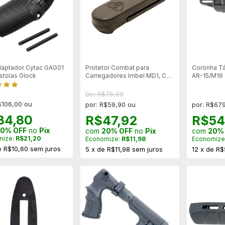
daptador Cytac GAG01
Protetor Combat para
Coronha Tá
istolas Glock
Carregadores Imbel MD1, Colt
AR-15/M16 
M1911 e similares.
De: R$76,00
$106,00 ou
por: R$59,90 ou
por: R$67
84,80
R$47,92
R$54
0% OFF
no
Pix
com
20% OFF
no
Pix
com
20%
mize:
R$21,20
Economize:
R$11,98
Economize
e
R$10,60
sem juros
5
x
de
R$11,98
sem juros
12
x
de
R$