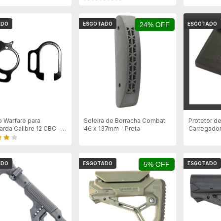
ADO
ESGOTADO
24% OFF
ESGOTADO
o Warfare para
Soleira de Borracha Combat
Protetor de
arda Calibre 12 CBC –
46 x 137mm - Preta
Carregador
85
ADO
ESGOTADO
5% OFF
ESGOTADO