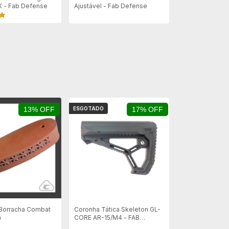
 - Fab Defense
Ajustável - Fab Defense
13% OFF
ESGOTADO
17% OFF
 Borracha Combat
Coronha Tática Skeleton GL-
m
CORE AR-15/M4 - FAB
Defense