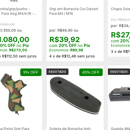
ronha/grip/punho -
Grip em Borracha Cor Desert
Chapa Sole
- Para Aeg M4/m16 -
Para M4 / M16
ote
De: R$49,
1.550,00
por: R$34
$1.350,00 ou
por: R$49,90 ou
R$27
1.080,00
R$39,92
com
20%
0% OFF
no
Pix
com
20% OFF
no
Pix
Economize
mize:
R$270,00
Economize:
R$9,98
3
x
de
R$1
e
R$112,50
sem juros
4
x
de
R$12,48
sem juros
9% OFF
ESGOTADO
40% OFF
ESGOTADO
a Pistol Grip Para
Soleira de Borracha Anti-
Guarda-Mão