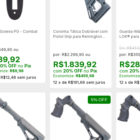
Soleira PG - Combat
Coronha Tática Dobrável com
Guarda-Mã
Pistol Grip para Remington
LOK® para
870
De: R$453
$49,90 ou
por: R$2.299,90 ou
por: R$35
39,92
R$1.839,92
R$28
0% OFF
no
Pix
com
20% OFF
no
Pix
com
20%
mize:
R$9,98
Economize:
R$459,98
Economize
e
R$12,48
sem juros
12
x
de
R$191,66
sem juros
12
x
de
R$
5% OFF