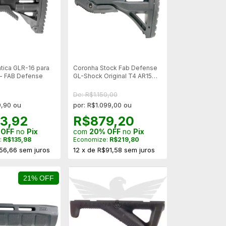
tica GLR-16 para
Coronha Stock Fab Defense
- FAB Defense
GL-Shock Original T4 AR15
M16
De: R$1.150,00
9,90 ou
por: R$1.099,00 ou
3,92
R$879,20
 OFF
no
Pix
com
20% OFF
no
Pix
:
R$135,98
Economize:
R$219,80
56,66
sem juros
12
x
de
R$91,58
sem juros
21% OFF