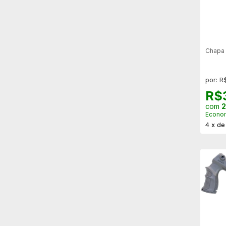
Chapa 
por: R
R$
com
2
Econo
4
x
d