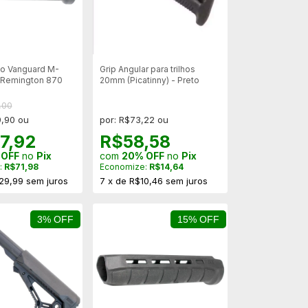
o Vanguard M-
Grip Angular para trilhos
 Remington 870
20mm (Picatinny) - Preto
,00
9,90 ou
por: R$73,22 ou
7,92
R$58,58
 OFF
no
Pix
com
20% OFF
no
Pix
:
R$71,98
Economize:
R$14,64
29,99
sem juros
7
x
de
R$10,46
sem juros
3% OFF
15% OFF