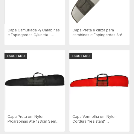
Capa Camuflada P/ Carabinas
Capa Preta e cinza para
e Espingardas C/luneta -
carabinas e Espingardas Até
Amofadada
120cm
ESGOTADO
ESGOTADO
Capa Preta em Nylon
Capa Vermelha em Nylon
P/carabinas Até 123cm Sem
Cordura "resistant"
Luneta - C/2 Bolsos Externos
P/carabinas Até 123cm Sem
Luneta