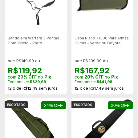
Bandoleira Warfare 3 Pontas
Capa Plano 71300 Para Armas
Com Velcro - Preto
Curtas - Verde ou Coyote
por: R$149,90 ou
por: R$209,90 ou
R$119,92
R$167,92
com
20% OFF
no
Pix
com
20% OFF
no
Pix
Economize:
R$29,98
Economize:
R$41,98
12
x
de
R$12,49
sem juros
12
x
de
R$17,49
sem juros
ESGOTADO
24% OFF
ESGOTADO
20% OFF