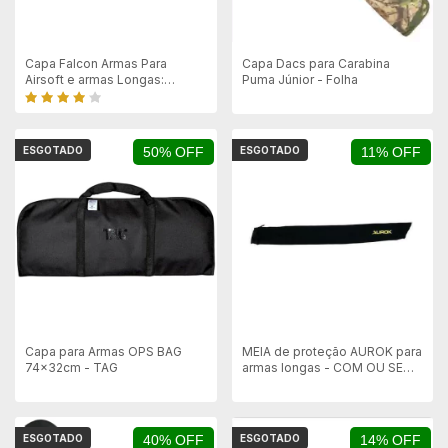
Capa Falcon Armas Para
Capa Dacs para Carabina
Airsoft e armas Longas:
Puma Júnior - Folha
Forrada
ESGOTADO
50% OFF
ESGOTADO
11% OFF
Capa para Armas OPS BAG
MEIA de proteção AUROK para
74x32cm - TAG
armas longas - COM OU SEM
LUNETA - 125X16cm
ESGOTADO
40% OFF
ESGOTADO
14% OFF