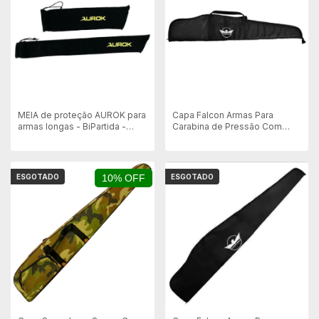
MEIA de proteção AUROK para
Capa Falcon Armas Para
armas longas - BiPartida -
Carabina de Pressão Com
86X10CM / 60X15cm
Luneta 120x25cm - 8mm
ESGOTADO
10% OFF
ESGOTADO