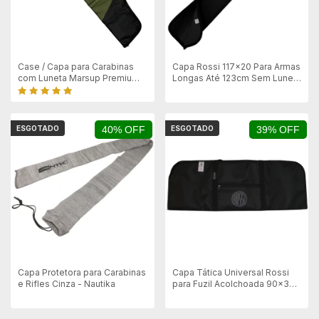
Case / Capa para Carabinas
Capa Rossi 117x20 Para Armas
com Luneta Marsup Premium
Longas Até 123cm Sem Luneta
125cm TAG - Verde e Preta
- Preta
ESGOTADO
40% OFF
ESGOTADO
39% OFF
Capa Protetora para Carabinas
Capa Tática Universal Rossi
e Rifles Cinza - Nautika
para Fuzil Acolchoada 90x32
cm