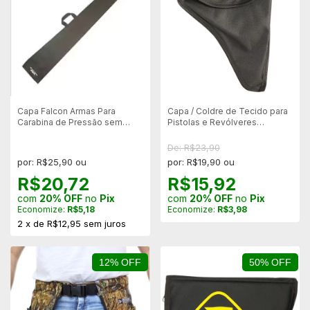
Capa Falcon Armas Para
Capa / Coldre de Tecido para
Carabina de Pressão sem
Pistolas e Revólveres
Luneta - 115x15cm.
Universal - Rossi
De: R$23,90
por: R$25,90 ou
por: R$19,90 ou
R$20,72
R$15,92
com
20% OFF
no
Pix
com
20% OFF
no
Pix
Economize:
R$5,18
Economize:
R$3,98
2
x
de
R$12,95
sem juros
12% OFF
50% OFF