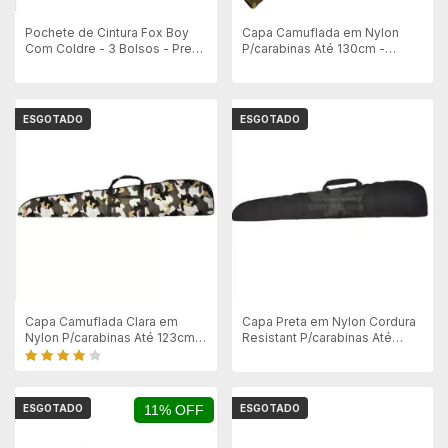
Pochete de Cintura Fox Boy
Capa Camuflada em Nylon
Com Coldre - 3 Bolsos - Preto
P/carabinas Até 130cm -
225 - Mostruario - desbotada
Bolsos Externo
ESGOTADO
ESGOTADO
Capa Camuflada Clara em
Capa Preta em Nylon Cordura
Nylon P/carabinas Até 123cm
Resistant P/carabinas Até
Sem Luneta - C/2 Bolsos
123cm Sem Luneta
Externos
ESGOTADO
11% OFF
ESGOTADO