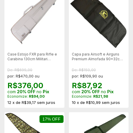
Case Estojo FXR para Rifle e
Capa para Airsoft e Airguns
Carabina 130cm Militari
Premium Almofada 90x32cm -
Corotam Bege -
Combat
MOSTRUARIO
De: R$699,00
De: R$150,00
por: R$470,00 ou
por: R$109,90 ou
R$376,00
R$87,92
com
20% OFF
no
Pix
com
20% OFF
no
Pix
Economize:
R$94,00
Economize:
R$21,98
12
x
de
R$39,17
sem juros
10
x
de
R$10,99
sem juros
17% OFF