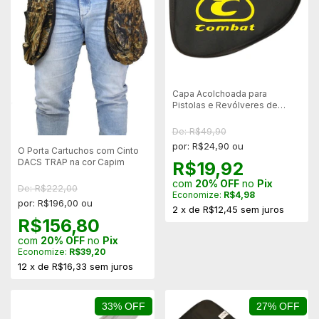
Capa Acolchoada para
Pistolas e Revólveres de
Airsoft e Airgun 25x20 cm -
Combat
De: R$49,90
por: R$24,90 ou
O Porta Cartuchos com Cinto
DACS TRAP na cor Capim
R$19,92
com
20% OFF
no
Pix
De: R$222,00
Economize:
R$4,98
por: R$196,00 ou
2
x
de
R$12,45
sem juros
R$156,80
com
20% OFF
no
Pix
Economize:
R$39,20
12
x
de
R$16,33
sem juros
33% OFF
27% OFF