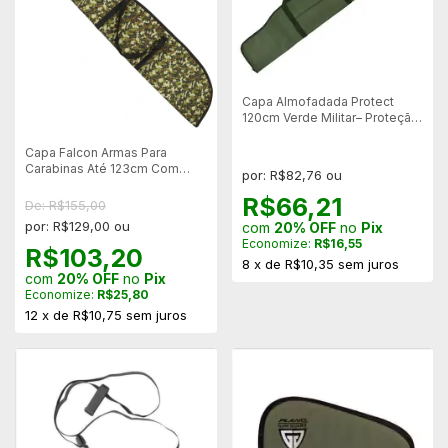
Capa Almofadada Protect
120cm Verde Militar– Proteção
para Carabinas
Capa Falcon Armas Para
Carabinas Até 123cm Com
por: R$82,76 ou
Luneta - Camo Digital
R$66,21
De: R$155,00
por: R$129,00 ou
com
20% OFF
no
Pix
Economize:
R$16,55
R$103,20
8
x
de
R$10,35
sem juros
com
20% OFF
no
Pix
Economize:
R$25,80
12
x
de
R$10,75
sem juros