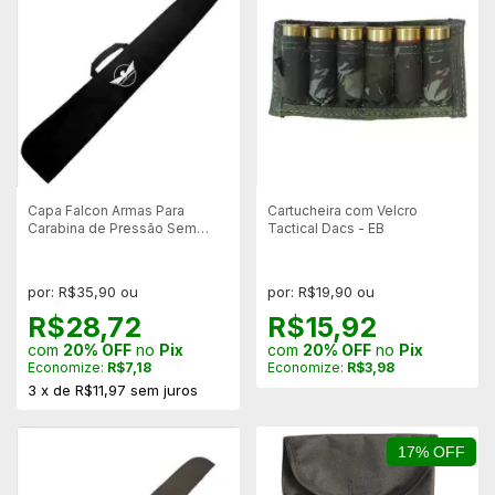
Capa Falcon Armas Para
Cartucheira com Velcro
Carabina de Pressão Sem
Tactical Dacs - EB
Luneta - 120x20cm
por: R$35,90 ou
por: R$19,90 ou
R$28,72
R$15,92
com
20% OFF
no
Pix
com
20% OFF
no
Pix
Economize:
R$7,18
Economize:
R$3,98
3
x
de
R$11,97
sem juros
17% OFF