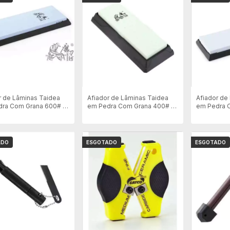
r de Lâminas Taidea
Afiador de Lâminas Taidea
Afiador de
ra Com Grana 600# -
em Pedra Com Grana 400# -
em Pedra 
0w
T1304w
T7024w
ADO
ESGOTADO
ESGOTADO