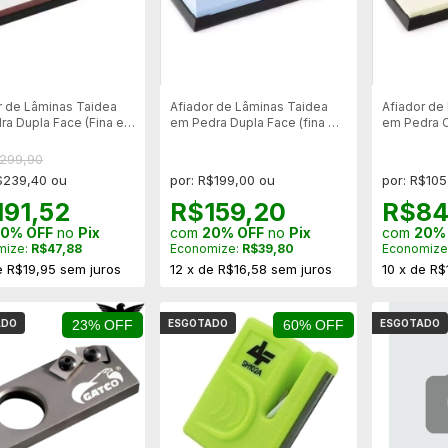
r de Lâminas Taidea
Afiador de Lâminas Taidea
Afiador de
ra Dupla Face (Fina e
em Pedra Dupla Face (fina e
em Pedra 
) - T0915w
Grossa) - T6260w
T7100w
$299,90
$239,40 ou
por: R$199,00 ou
por: R$105
191,52
R$159,20
R$84
0% OFF
no
Pix
com
20% OFF
no
Pix
com
20%
mize:
R$47,88
Economize:
R$39,80
Economize
e
R$19,95
sem juros
12
x
de
R$16,58
sem juros
10
x
de
R$
ADO
23% OFF
ESGOTADO
60% OFF
ESGOTADO