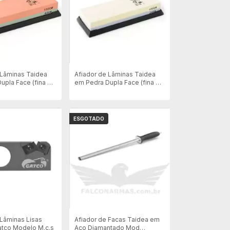
 Lâminas Taidea
Afiador de Lâminas Taidea
upla Face (fina e
em Pedra Dupla Face (fina e
 T6540w
Grossa) - T6124w
ESGOTADO
 Lâminas Lisas
Afiador de Facas Taidea em
Gatco Modelo M.c.s
Aço Diamantado Mod