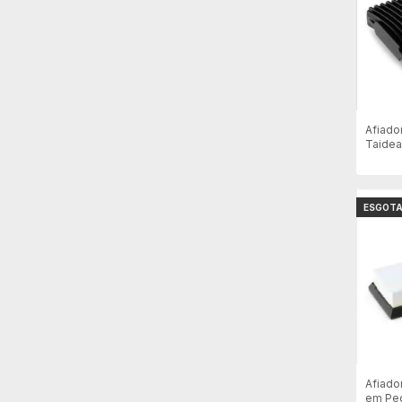
Afiador
Taidea
ESGOT
Afiado
em Ped