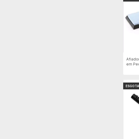
Afiado
em Ped
T706
ESGOT