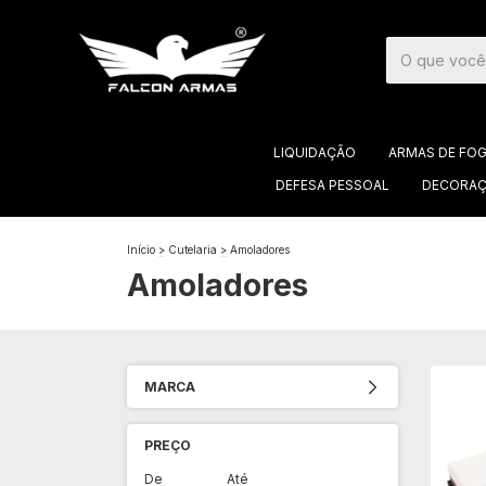
LIQUIDAÇÃO
ARMAS DE FO
DEFESA PESSOAL
DECORAÇ
Início
>
Cutelaria
>
Amoladores
Amoladores
MARCA
PREÇO
De
Até