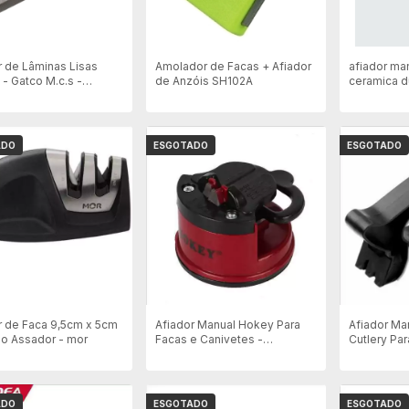
r de Lâminas Lisas
Amolador de Facas + Afiador
afiador ma
l - Gatco M.c.s -
de Anzóis SH102A
ceramica d
ário
TG1206
ADO
ESGOTADO
ESGOTADO
r de Faca 9,5cm x 5cm
Afiador Manual Hokey Para
Afiador Ma
do Assador - mor
Facas e Canivetes -
Cutlery Par
Compacto
Tesouras -
ADO
ESGOTADO
ESGOTADO