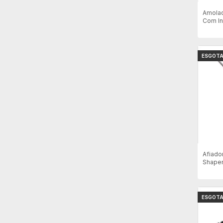
Amolad
Com In
ESGOT
Afiado
Shape
ESGOT