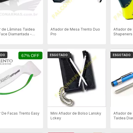
r de Lâminas Taidea
Afiador de Mesa Trento Duo
Afiador de
Face Diamantada -
Pro
Shapeners 
D
Duty
ADO
67% OFF
ESGOTADO
ESGOTADO
r De Facas Trento Easy
Mini Afiador de Bolso Lansky
Afiador de 
Lckey
Taidea Di