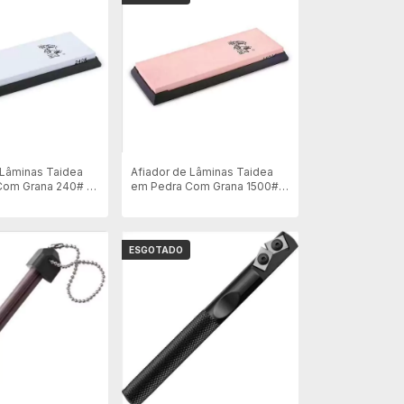
 Lâminas Taidea
Afiador de Lâminas Taidea
Com Grana 240# -
em Pedra Com Grana 1500# -
T7150w
ESGOTADO