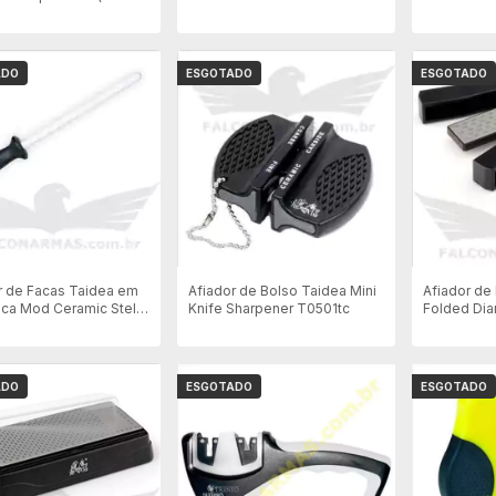
) - T6310w
T7200w
ADO
ESGOTADO
ESGOTADO
r de Facas Taidea em
Afiador de Bolso Taidea Mini
Afiador de
ca Mod Ceramic Stell
Knife Sharpener T0501tc
Folded Di
Cod T1051
ADO
ESGOTADO
ESGOTADO