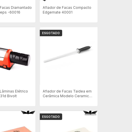
 Facas Diamantado
Afiador de Facas Compacto
seps -60016
Edgemate 40001
ESGOTADO
Lâminas Elétrico
Afiador de Facas Taidea em
31d Bivolt
Cerâmica Modelo Ceramic
Stell 12"
ESGOTADO