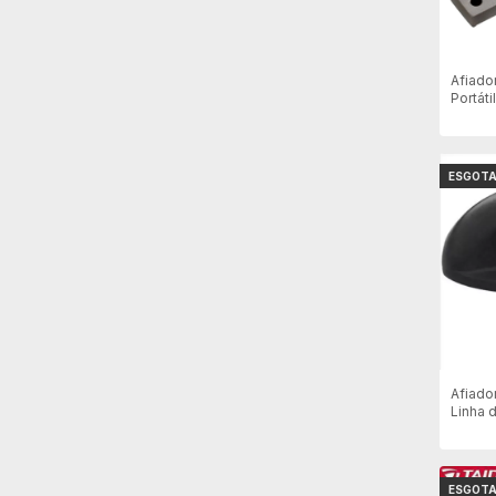
Afiado
Portáti
Mostru
ESGOT
Afiado
Linha 
ESGOT