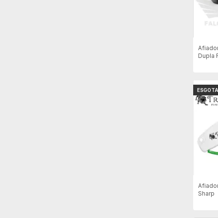
Afiado
Dupla 
T0831
ESGOT
Afiado
Sharp