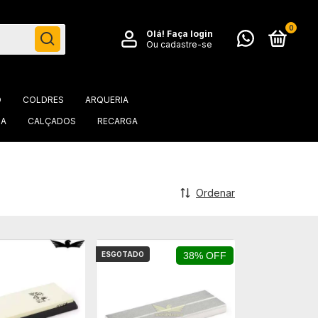
0
Olá!
Faça login
Ou cadastre-se
O
COLDRES
ARQUERIA
IA
CALÇADOS
RECARGA
Ordenar
ESGOTADO
38% OFF