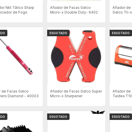
or Nkt Tático Sharp
Afiador de Facas Gatco
Afiador de
iciador de Fogo
Micro-x Double Duty- 6402
Gatco Tri-
ADO
ESGOTADO
ESGOTADO
r de Facas Gatco
Afiador de Facas Gatco Super
Afiador de 
ners Diamond - 40003
Micro-x Sharpener
Taidea T10
ADO
ESGOTADO
ESGOTADO