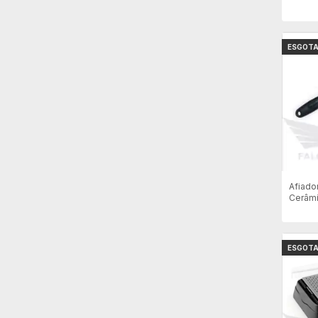
Grossa
ESGOT
Afiado
Cerâmi
10"
ESGOT