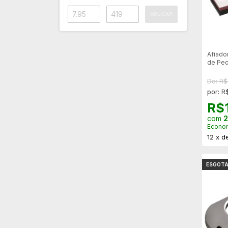
APLICAR
Afiado
de Ped
Grossa
De: R
por: R
R$
com
2
Econo
12
x
d
ESGOT