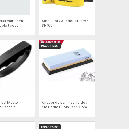
nual carboneto e
Amolador / Afiador albatroz
uplo taidea -
SH106
ESGOTADO
nual Master
Afiador de Lâminas Taidea
a Facas e
em Pedra Dupla Face Com
 Preto
Grana 600# e 180# - T6618w
ESGOTADO