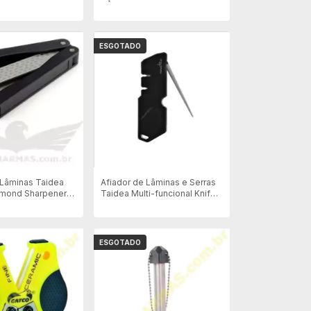
Diamond Stell 12"
ESGOTADO
 Lâminas Taidea
Afiador de Lâminas e Serras
amond Sharpener
Taidea Multi-funcional Knife
d
Cod T08
ESGOTADO