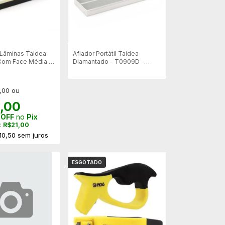
 Lâminas Taidea
Afiador Portátil Taidea
Com Face Média -
Diamantado - T0909D -
Mostruario
,00 ou
,00
 OFF
no
Pix
:
R$21,00
10,50
sem juros
ESGOTADO