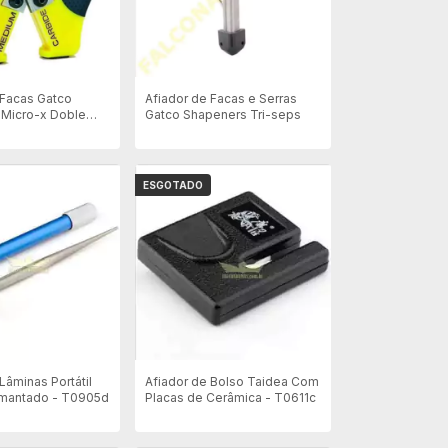
 Facas Gatco
Afiador de Facas e Serras
Micro-x Doble
Gatco Shapeners Tri-seps
ESGOTADO
Lâminas Portátil
Afiador de Bolso Taidea Com
amantado - T0905d
Placas de Cerâmica - T0611c