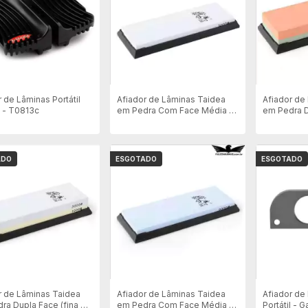
 de Lâminas Portátil
Afiador de Lâminas Taidea
Afiador de
 - T0813c
em Pedra Com Face Média -
em Pedra D
T7300w
Grossa) -
ADO
ESGOTADO
ESGOTADO
r de Lâminas Taidea
Afiador de Lâminas Taidea
Afiador de
ra Dupla Face (fina e
em Pedra Com Face Média -
Portátil - 