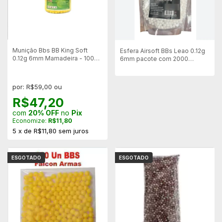
Munição Bbs BB King Soft
Esfera Airsoft BBs Leao 0.12g
0.12g 6mm Mamadeira - 1000
6mm pacote com 2000
un
bolinhas
por: R$59,00 ou
R$47,20
com
20% OFF
no
Pix
Economize:
R$11,80
5
x
de
R$11,80
sem juros
ESGOTADO
ESGOTADO