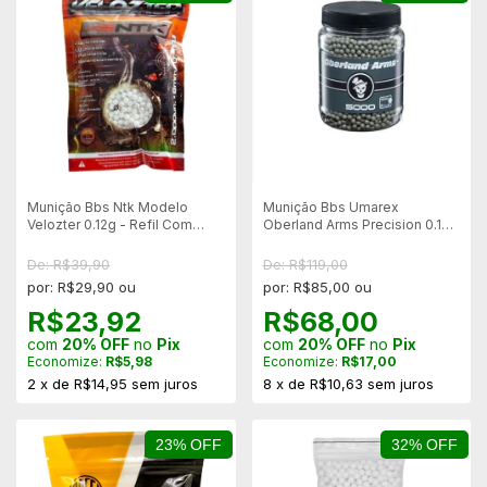
Munição Bbs Ntk Modelo
Munição Bbs Umarex
Velozter 0.12g - Refil Com
Oberland Arms Precision 0.12g
2000un
-5000un - Cinza
De: R$39,90
De: R$119,00
por: R$29,90 ou
por: R$85,00 ou
R$23,92
R$68,00
com
20% OFF
no
Pix
com
20% OFF
no
Pix
Economize:
R$5,98
Economize:
R$17,00
2
x
de
R$14,95
sem juros
8
x
de
R$10,63
sem juros
23% OFF
32% OFF