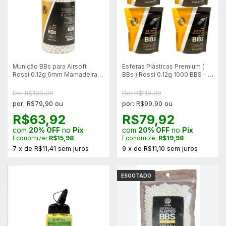
Munição BBs para Airsoft
Esferas Plásticas Premium (
Rossi 0.12g 6mm Mamadeira
BBs ) Rossi 0.12g 1000 BBS - 4
2000un - Branca
Pacotes
De: R$100,00
De: R$119,90
por: R$79,90 ou
por: R$99,90 ou
R$63,92
R$79,92
com
20% OFF
no
Pix
com
20% OFF
no
Pix
Economize:
R$15,98
Economize:
R$19,98
7
x
de
R$11,41
sem juros
9
x
de
R$11,10
sem juros
ESGOTADO