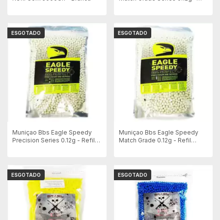
Refil 2000un - Branca
ESGOTADO
ESGOTADO
Muniçao Bbs Eagle Speedy
Muniçao Bbs Eagle Speedy
Precision Series 0.12g - Refil
Match Grade 0.12g - Refil
4000un - Branca
5000un - Branca
ESGOTADO
ESGOTADO