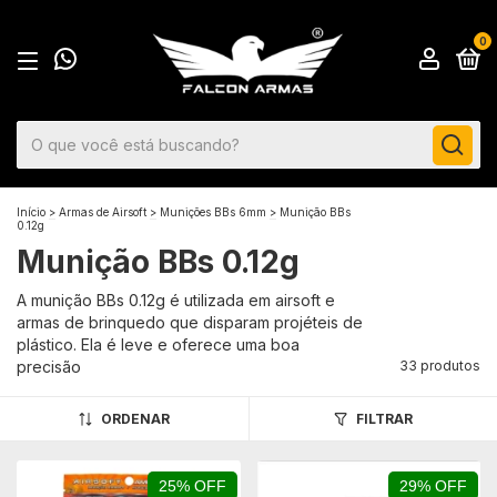
0
Início
>
Armas de Airsoft
>
Munições BBs 6mm
>
Munição BBs
0.12g
Munição BBs 0.12g
A munição BBs 0.12g é utilizada em airsoft e
armas de brinquedo que disparam projéteis de
plástico. Ela é leve e oferece uma boa
precisão
33 produtos
ORDENAR
FILTRAR
25% OFF
29% OFF