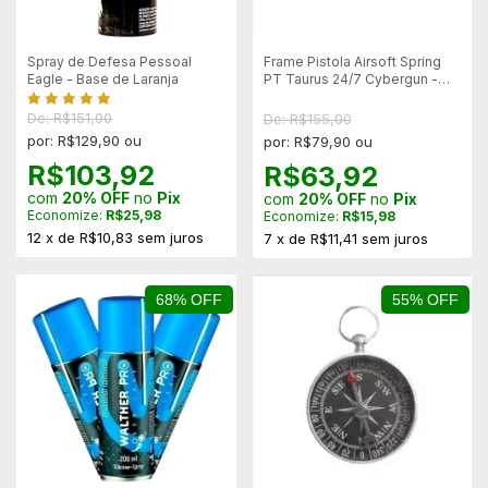
Spray de Defesa Pessoal
Frame Pistola Airsoft Spring
Eagle - Base de Laranja
PT Taurus 24/7 Cybergun -
Mostruário
De: R$151,00
De: R$155,00
por: R$129,90 ou
por: R$79,90 ou
R$103,92
R$63,92
com
20% OFF
no
Pix
com
20% OFF
no
Pix
Economize:
R$25,98
Economize:
R$15,98
12
x
de
R$10,83
sem juros
7
x
de
R$11,41
sem juros
68% OFF
55% OFF