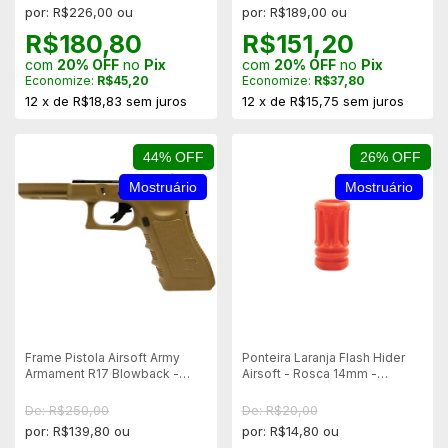
por: R$226,00 ou
por: R$189,00 ou
R$180,80
R$151,20
com
20% OFF
no
Pix
com
20% OFF
no
Pix
Economize:
R$45,20
Economize:
R$37,80
12
x
de
R$18,83
sem juros
12
x
de
R$15,75
sem juros
44% OFF
26% OFF
Mostruário
Mostruário
Frame Pistola Airsoft Army
Ponteira Laranja Flash Hider
Armament R17 Blowback -
Airsoft - Rosca 14mm -
Desert - Mostruário
Mostruário
De: R$250,00
De: R$20,00
por: R$139,80 ou
por: R$14,80 ou