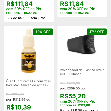
R$111,84
R$11,84
com
20% OFF
no
Pix
com
20% OFF
no
Pix
Economize:
R$27,96
Economize:
R$2,96
12
x
de
R$11,65
sem juros
19% OFF
47% OFF
Prolongador de Plástico G2C e
G3C - Bumper
Óleo Lubrificante Falconarmas
De: R$129,90
Para Manutenção de Armas -
por: R$69,00 ou
10ml
De: R$16,00
R$55,20
por: R$12,99 ou
com
20% OFF
no
Pix
Economize:
R$13,80
R$10,39
6
x
de
R$11,50
sem juros