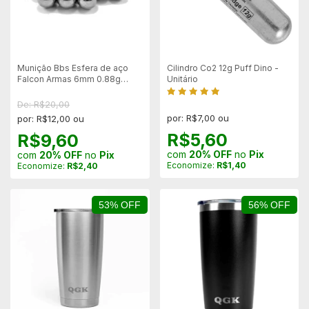
Munição Bbs Esfera de aço
Cilindro Co2 12g Puff Dino -
Falcon Armas 6mm 0.88g
Unitário
100un
De: R$20,00
por: R$7,00 ou
por: R$12,00 ou
R$5,60
R$9,60
com
20% OFF
no
Pix
com
20% OFF
no
Pix
Economize:
R$1,40
Economize:
R$2,40
53% OFF
56% OFF