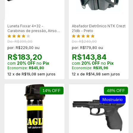
Luneta Fixxar 4x32 -
Abafador Eletrônico NTK Crezt
Carabinas de pressão, Airsoft
21db - Preto
e .22/sem suporte
De: R$399,00
De: R$249,90
por: R$229,00 ou
por: R$179,80 ou
R$183,20
R$143,84
com
20% OFF
no
Pix
com
20% OFF
no
Pix
Economize:
R$45,80
Economize:
R$35,96
12
x
de
R$19,08
sem juros
12
x
de
R$14,98
sem juros
14% OFF
48% OFF
Mostruário