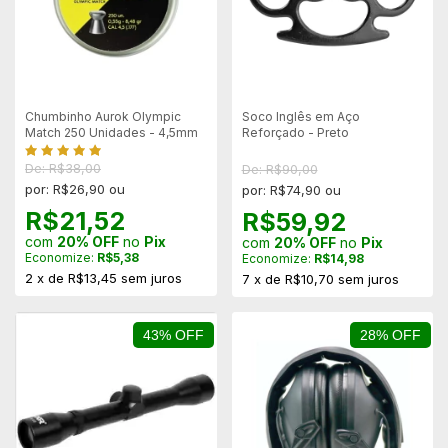
Chumbinho Aurok Olympic
Soco Inglês em Aço
Match 250 Unidades - 4,5mm
Reforçado - Preto
De: R$38,00
De: R$90,00
por: R$26,90 ou
por: R$74,90 ou
R$21,52
R$59,92
com
20% OFF
no
Pix
com
20% OFF
no
Pix
Economize:
R$5,38
Economize:
R$14,98
2
x
de
R$13,45
sem juros
7
x
de
R$10,70
sem juros
43% OFF
28% OFF