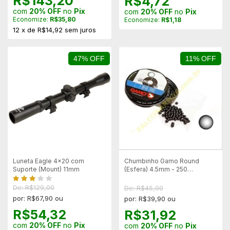
R$143,20
R$4,72
com
20% OFF
no
Pix
com
20% OFF
no
Pix
Economize:
R$35,80
Economize:
R$1,18
12
x
de
R$14,92
sem juros
47% OFF
11% OFF
Luneta Eagle 4x20 com
Chumbinho Gamo Round
Suporte (Mount) 11mm
(Esfera) 4.5mm - 250
Unidades
De: R$129,00
De: R$45,00
por: R$67,90 ou
por: R$39,90 ou
R$54,32
R$31,92
com
20% OFF
no
Pix
com
20% OFF
no
Pix