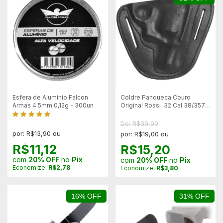
Esfera de Alumínio Falcon
Coldre Panqueca Couro
Armas 4.5mm 0,12g - 300un
Original Rossi .32 Cal.38/357
2" 6
De: R$39,00
por: R$13,90 ou
por: R$19,00 ou
R$11,12
R$15,20
com
20% OFF
no
Pix
com
20% OFF
no
Pix
Economize:
R$2,78
Economize:
R$3,80
16% OFF
31% OFF