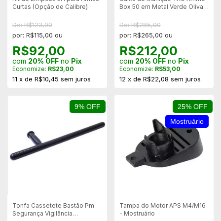
Curtas (Opção de Calibre)
Box 50 em Metal Verde Oliva -
Impermeável - M2A1
De: R$123,00
De: R$285,00
por: R$115,00 ou
por: R$265,00 ou
R$92,00
R$212,00
com
20% OFF
no
Pix
com
20% OFF
no
Pix
Economize:
R$23,00
Economize:
R$53,00
11
x
de
R$10,45
sem juros
12
x
de
R$22,08
sem juros
9% OFF
25% OFF
Mostruário
Tonfa Cassetete Bastão Pm
Tampa do Motor APS M4/M16
Segurança Vigilância
- Mostruário