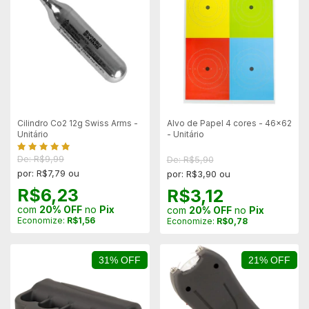
Cilindro Co2 12g Swiss Arms -
Alvo de Papel 4 cores - 46x62
Unitário
- Unitário
De: R$9,99
De: R$5,90
por: R$7,79 ou
por: R$3,90 ou
R$6,23
R$3,12
com
20% OFF
no
Pix
com
20% OFF
no
Pix
Economize:
R$1,56
Economize:
R$0,78
31% OFF
21% OFF