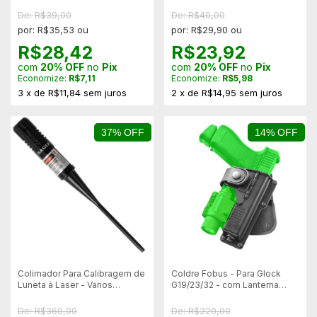
BTI58/PR24 58cm
De: R$39,00
De: R$40,00
por: R$35,53 ou
por: R$29,90 ou
R$28,42
R$23,92
com
20% OFF
no
Pix
com
20% OFF
no
Pix
Economize:
R$7,11
Economize:
R$5,98
3
x
de
R$11,84
sem juros
2
x
de
R$14,95
sem juros
37% OFF
14% OFF
Colimador Para Calibragem de
Coldre Fobus - Para Glock
Luneta à Laser - Varios
G19/23/32 - com Lanterna
Calibres)
RBT19
De: R$360,00
De: R$220,00