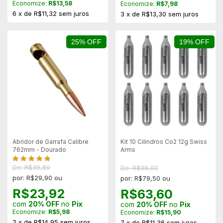
Economize:
R$13,58
Economize:
R$7,98
6
x
de
R$11,32
sem juros
3
x
de
R$13,30
sem juros
25% OFF
19% OFF
Abridor de Garrafa Calibre
Kit 10 Cilindros Co2 12g Swiss
762mm - Dourado
Arms
De: R$39,89
De: R$98,00
por: R$29,90 ou
por: R$79,50 ou
R$23,92
R$63,60
com
20% OFF
no
Pix
com
20% OFF
no
Pix
Economize:
R$5,98
Economize:
R$15,90
2
x
de
R$14,95
sem juros
7
x
de
R$11,36
sem juros