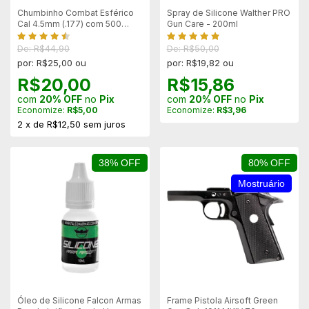
Chumbinho Combat Esférico
Spray de Silicone Walther PRO
Cal 4.5mm (.177) com 500
Gun Care - 200ml
Unidades
De: R$44,90
De: R$50,00
por: R$25,00 ou
por: R$19,82 ou
R$20,00
R$15,86
com
20% OFF
no
Pix
com
20% OFF
no
Pix
Economize:
R$5,00
Economize:
R$3,96
2
x
de
R$12,50
sem juros
38% OFF
80% OFF
Mostruário
Óleo de Silicone Falcon Armas
Frame Pistola Airsoft Green