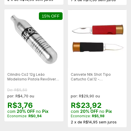
15% OFF
Cilindro Co2 12g Leão
Canivete Ntk Shot Tipo
Modelismo Pistola Revólver
Cartucho Cal.12 -
Airsoft Airgun - Unitário
Vermelho/Preto
De: R$5,50
por: R$4,70 ou
por: R$29,90 ou
R$3,76
R$23,92
com
20% OFF
no
Pix
com
20% OFF
no
Pix
Economize:
R$0,94
Economize:
R$5,98
2
x
de
R$14,95
sem juros