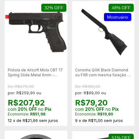
32% OFF
48% OFF
Mostruário
Pistola de Airsoft Mola CBT 17
Coronha QGK Black Diamond
Spring Slide Metal 6mm -
ou FXR com mesma furação -
Combat
Mostruário
De: R$379,90
De: R$189,00
por: R$259,90 ou
por: R$99,00 ou
R$207,92
R$79,20
com
20% OFF
no
Pix
com
20% OFF
no
Pix
Economize:
R$51,98
Economize:
R$19,80
12
x
de
R$21,66
sem juros
9
x
de
R$11,00
sem juros
51% OFF