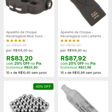
Aparelho de Choque
Aparelho de Choque -
Recarregável Mod. Soco
Recarregável com Lanterna -
Inglês LT-469
Mod 398/468
De: R$149,90
De: R$139,90
por: R$104,00 ou
por: R$109,90 ou
R$83,20
R$87,92
com
20% OFF
no
Pix
com
20% OFF
no
Pix
Economize:
R$20,80
Economize:
R$21,98
10
x
de
R$10,40
sem juros
10
x
de
R$10,99
sem juros
40% OFF