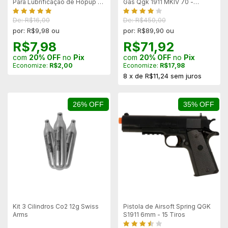
Para Lubrificação de Hopup -
Gas Qgk 1911 MKIV 70 -
10ml
Mostruário
De: R$16,00
De: R$450,00
por: R$9,98 ou
por: R$89,90 ou
R$7,98
R$71,92
com
20% OFF
no
Pix
com
20% OFF
no
Pix
Economize:
R$2,00
Economize:
R$17,98
8
x
de
R$11,24
sem juros
26% OFF
35% OFF
Kit 3 Cilindros Co2 12g Swiss
Pistola de Airsoft Spring QGK
Arms
S1911 6mm - 15 Tiros