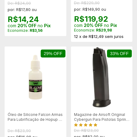
De: R$229,90
De: R$24,00
por: R$149,90 ou
por: R$17,80 ou
R$119,92
R$14,24
com
20% OFF
no
Pix
com
20% OFF
no
Pix
Economize:
R$29,98
Economize:
R$3,56
12
x
de
R$12,49
sem juros
29% OFF
33% OFF
Óleo de Silicone Falcon Armas
Magazine de Airsoft Original
Para Lubrificação de Hopup -
Cybergun Para Pistolas Spring
20ml
Taurus 24/7
De: R$123,00
De: R$23,90
por: R$82,00 ou