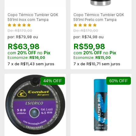
Copo Térmico Tumbler QGK
Copo Térmico Tumbler QGK
591ml Inox com Tampa
591ml Preto com Tampa
De: R$170,00
De: R$170,00
por: R$79,98 ou
por: R$74,98 ou
R$63,98
R$59,98
com
20% OFF
no
Pix
com
20% OFF
no
Pix
Economize:
R$16,00
Economize:
R$15,00
7
x
de
R$11,43
sem juros
7
x
de
R$10,71
sem juros
44% OFF
60% OFF