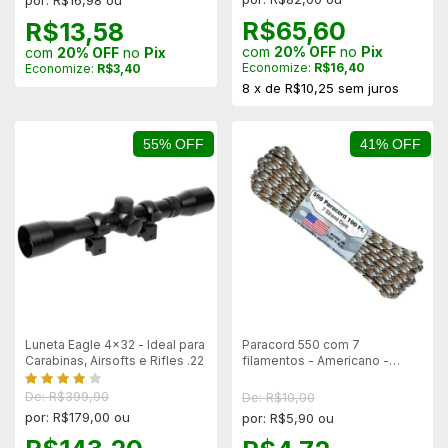
por: R$16,98 ou
R$65,60
R$13,58
com
20% OFF
no
Pix
com
20% OFF
no
Pix
Economize:
R$16,40
Economize:
R$3,40
8
x
de
R$10,25
sem juros
55% OFF
41% OFF
Luneta Eagle 4x32 - Ideal para
Paracord 550 com 7
Carabinas, Airsofts e Rifles .22
filamentos - Americano -
Scorpion - 1 metro
De: R$399,90
De: R$10,00
por: R$179,00 ou
por: R$5,90 ou