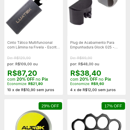
Cinto Tático Multifuncional
Plug de Acabamento Para
com Lâmina na Fivela - Escrita
Empunhadura Glock G25 -
"Luatek"
Shotgun - Preto
De: R$129,90
De: R$69,90
por: R$109,00 ou
por: R$48,00 ou
R$87,20
R$38,40
com
20% OFF
no
Pix
com
20% OFF
no
Pix
Economize:
R$21,80
Economize:
R$9,60
10
x
de
R$10,90
sem juros
4
x
de
R$12,00
sem juros
29% OFF
17% OFF