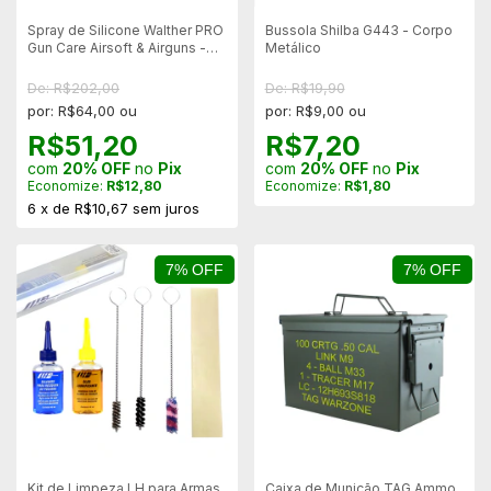
Spray de Silicone Walther PRO
Bussola Shilba G443 - Corpo
Gun Care Airsoft & Airguns -
Metálico
200ml - 3un
De: R$202,00
De: R$19,90
por: R$64,00 ou
por: R$9,00 ou
R$51,20
R$7,20
com
20% OFF
no
Pix
com
20% OFF
no
Pix
Economize:
R$12,80
Economize:
R$1,80
6
x
de
R$10,67
sem juros
7% OFF
7% OFF
Kit de Limpeza LH para Armas
Caixa de Munição TAG Ammo