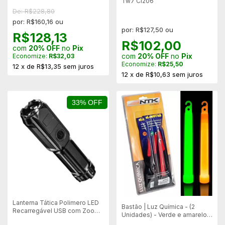
Tw7 Cl206
De: R$228,80
por: R$160,16 ou
por: R$127,50 ou
R$128,13
R$102,00
com
20% OFF
no
Pix
com
20% OFF
no
Pix
Economize:
R$32,03
Economize:
R$25,50
12
x
de
R$13,35
sem juros
12
x
de
R$10,63
sem juros
33% OFF
Lanterna Tática Polimero LED
Bastão | Luz Química - (2
Recarregável USB com Zoom
Unidades) - Verde e amarelo -
- P15-T/622A
NTK