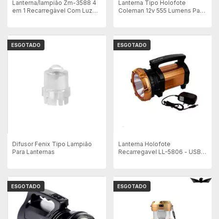
Lanterna/lampião Zm-3588 4
Lanterna Tipo Holofote
em 1 Recarregàvel Com Luz
Coleman 12v 555 Lumens Para
Solar
Automóveis
ESGOTADO
ESGOTADO
Difusor Fenix Tipo Lampião
Lanterna Holofote
Para Lanternas
Recarregavel LL-5806 - USB
Função de Carregamento
ESGOTADO
ESGOTADO