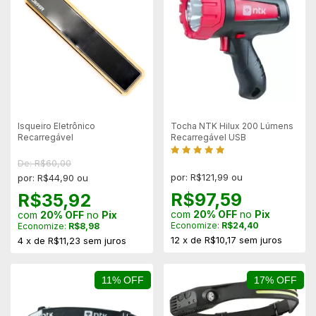
Isqueiro Eletrônico
Tocha NTK Hilux 200 Lúmens
Recarregável
Recarregável USB
De: R$60,00
por: R$121,99 ou
por: R$44,90 ou
R$97,59
R$35,92
com
20% OFF
no
Pix
com
20% OFF
no
Pix
Economize:
R$24,40
Economize:
R$8,98
12
x
de
R$10,17
sem juros
4
x
de
R$11,23
sem juros
11% OFF
17% OFF