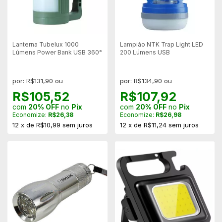
Lanterna Tubelux 1000
Lampião NTK Trap Light LED
Lúmens Power Bank USB 360°
200 Lúmens USB
por: R$131,90 ou
por: R$134,90 ou
R$105,52
R$107,92
com
20% OFF
no
Pix
com
20% OFF
no
Pix
Economize:
R$26,38
Economize:
R$26,98
12
x
de
R$10,99
sem juros
12
x
de
R$11,24
sem juros