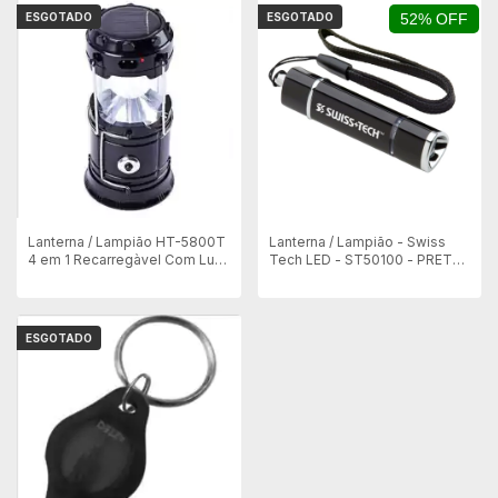
ESGOTADO
ESGOTADO
52% OFF
Lanterna / Lampião HT-5800T
Lanterna / Lampião - Swiss
4 em 1 Recarregàvel Com Luz
Tech LED - ST50100 - PRETA -
Solar - Preto
PEÇA DE MOSTRUARIO
ESGOTADO