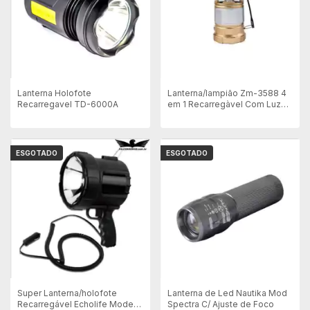
Lanterna Holofote
Lanterna/lampião Zm-3588 4
Recarregavel TD-6000A
em 1 Recarregàvel Com Luz
Solar
ESGOTADO
ESGOTADO
Super Lanterna/holofote
Lanterna de Led Nautika Mod
Recarregável Echolife Modelo
Spectra C/ Ajuste de Foco