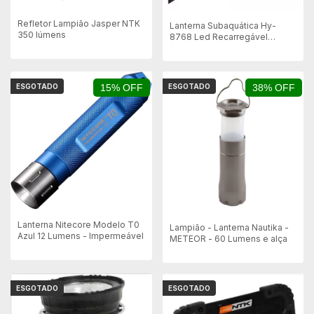
Refletor Lampião Jasper NTK
Lanterna Subaquática Hy-
350 lúmens
8768 Led Recarregável
Impermeável
ESGOTADO
15% OFF
ESGOTADO
38% OFF
Lanterna Nitecore Modelo T0
Lampião - Lanterna Nautika -
Azul 12 Lumens - Impermeável
METEOR - 60 Lumens e alça
ESGOTADO
ESGOTADO