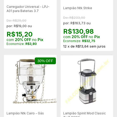
Carregador Universal - LPJ-
Lampião Ntk Strike
A01 para Baterias 3.7
De: R$233,90
De: R$29,00
por: R$163,73 ou
por: R$19,00 ou
R$130,98
R$15,20
com
20% OFF
no
Pix
com
20% OFF
no
Pix
Economize:
R$32,75
Economize:
R$3,80
12
x
de
R$13,64
sem juros
30% OFF
Lampião Ntk Cairo - Gás
Lampião Spinit Mod Classic