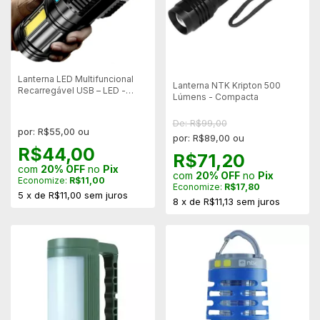
Lanterna LED Multifuncional
Lanterna NTK Kripton 500
Recarregável USB – LED -
Lúmens - Compacta
NTD-097/L-S03
De: R$99,00
por: R$55,00 ou
por: R$89,00 ou
R$44,00
R$71,20
com
20% OFF
no
Pix
com
20% OFF
no
Pix
Economize:
R$11,00
Economize:
R$17,80
5
x
de
R$11,00
sem juros
8
x
de
R$11,13
sem juros