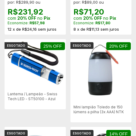
por: R$289,90 ou
por: R$89,00 ou
R$231,92
R$71,20
com
20% OFF
no
Pix
com
20% OFF
no
Pix
Economize:
R$57,98
Economize:
R$17,80
12
x
de
R$24,16
sem juros
8
x
de
R$11,13
sem juros
ESGOTADO
25% OFF
ESGOTADO
20% OFF
Lanterna / Lampeão - Swiss
Tech LED - ST50100 - Azul
Mini lampião Toledo de 150
lúmens a pilha (3x AAA) NTK
ESGOTADO
ESGOTADO
14% OFF