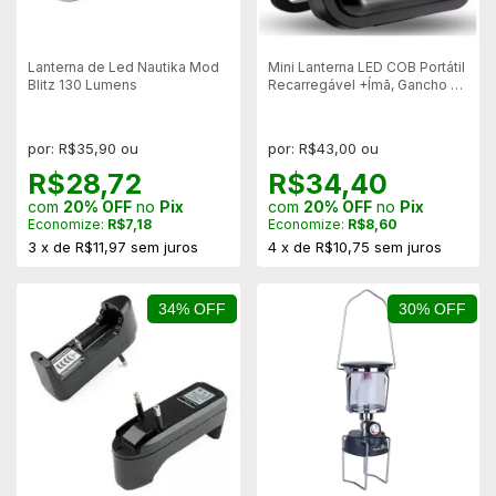
Lanterna de Led Nautika Mod
Mini Lanterna LED COB Portátil
Blitz 130 Lumens
Recarregável +Ímã, Gancho e
Abridor de Garrafas
por: R$35,90 ou
por: R$43,00 ou
R$28,72
R$34,40
com
20% OFF
no
Pix
com
20% OFF
no
Pix
Economize:
R$7,18
Economize:
R$8,60
3
x
de
R$11,97
sem juros
4
x
de
R$10,75
sem juros
34% OFF
30% OFF