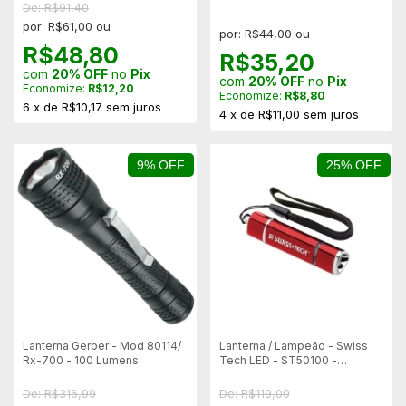
De: R$91,40
por: R$61,00 ou
por: R$44,00 ou
R$48,80
R$35,20
com
20% OFF
no
Pix
com
20% OFF
no
Pix
Economize:
R$12,20
Economize:
R$8,80
6
x
de
R$10,17
sem juros
4
x
de
R$11,00
sem juros
9% OFF
25% OFF
Lanterna Gerber - Mod 80114/
Lanterna / Lampeão - Swiss
Rx-700 - 100 Lumens
Tech LED - ST50100 -
Vermelha
De: R$316,99
De: R$119,00