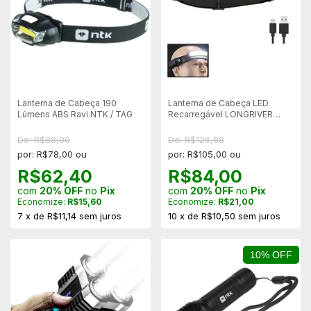
Lanterna de Cabeça 190
Lanterna de Cabeça LED
Lúmens ABS Ravi NTK / TAG
Recarregável LONGRIVER
W689-3 - Sensor Movimento
De: R$88,00
De: R$126,88
por: R$78,00 ou
por: R$105,00 ou
R$62,40
R$84,00
com
20% OFF
no
Pix
com
20% OFF
no
Pix
Economize:
R$15,60
Economize:
R$21,00
7
x
de
R$11,14
sem juros
10
x
de
R$10,50
sem juros
10% OFF