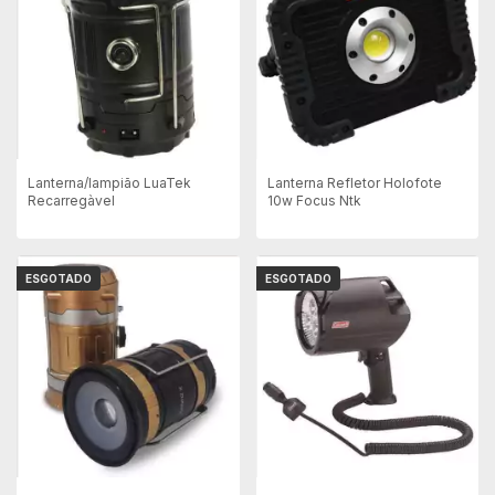
Lanterna/lampião LuaTek
Lanterna Refletor Holofote
Recarregàvel
10w Focus Ntk
ESGOTADO
ESGOTADO