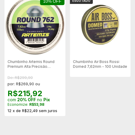
10% OFF
ESGOTADO
Chumbinho Artemis Round
Chumbinho Air Boss Rossi
Premium Alta Precisão
Domed 7,62mm - 100 Unidade
7.62mm (.30) - 150un
De: R$299,90
por: R$269,90 ou
R$215,92
com
20% OFF
no
Pix
Economize:
R$53,98
12
x
de
R$22,49
sem juros