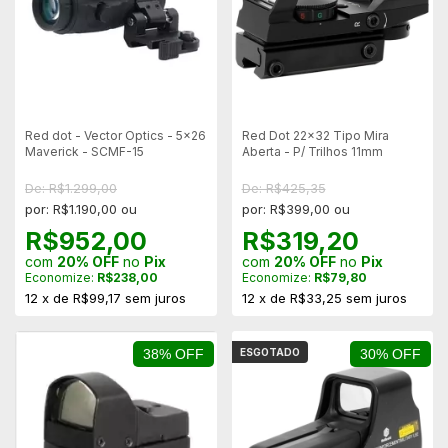
Red dot - Vector Optics - 5x26
Red Dot 22x32 Tipo Mira
Maverick - SCMF-15
Aberta - P/ Trilhos 11mm
De: R$1.299,00
De: R$425,35
por: R$1.190,00 ou
por: R$399,00 ou
R$952,00
R$319,20
com
20% OFF
no
Pix
com
20% OFF
no
Pix
Economize:
R$238,00
Economize:
R$79,80
12
x
de
R$99,17
sem juros
12
x
de
R$33,25
sem juros
38% OFF
ESGOTADO
30% OFF