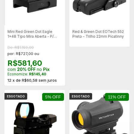
Mini Red Green Dot Eagle
Red & Green Dot EOTech 552
1x48 Tipo Mira Aberta - P/
Preto - Trilho 22mm Picatinny
Trilhos 20mm
De: R$1.169,00
por: R$727,00 ou
R$581,60
com
20% OFF
no
Pix
Economize:
R$145,40
12
x
de
R$60,58
sem juros
ESGOTADO
5% OFF
ESGOTADO
11% OFF