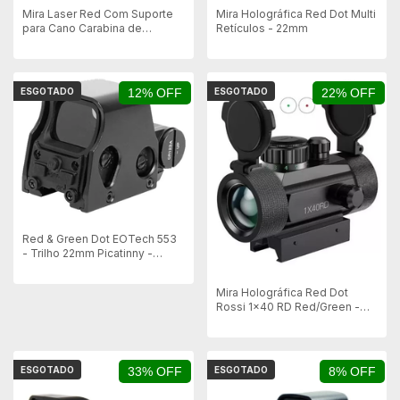
Mira Laser Red Com Suporte
Mira Holográfica Red Dot Multi
para Cano Carabina de
Retículos - 22mm
Pressão
ESGOTADO
12% OFF
ESGOTADO
22% OFF
Red & Green Dot EOTech 553
- Trilho 22mm Picatinny -
PRETO
Mira Holográfica Red Dot
Rossi 1x40 RD Red/Green -
11mm e 22mm
ESGOTADO
33% OFF
ESGOTADO
8% OFF