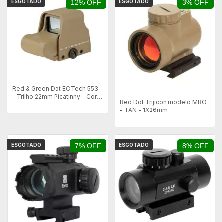
ESGOTADO
12% OFF
ESGOTADO
3% OFF
Red & Green Dot EOTech 553
- Trilho 22mm Picatinny - Cor
Red Dot Trijicon modelo MRO
TAN
- TAN - 1X26mm
ESGOTADO
7% OFF
ESGOTADO
8% OFF