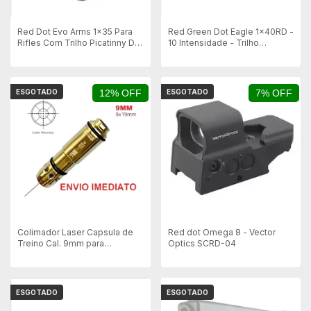
Red Dot Evo Arms 1x35 Para
Red Green Dot Eagle 1x40RD -
Rifles Com Trilho Picatinny De
10 Intensidade - Trilho
20mm
Picatinny 20mm
ESGOTADO
12% OFF
ESGOTADO
7% OFF
Colimador Laser Capsula de
Red dot Omega 8 - Vector
Treino Cal. 9mm para
Optics SCRD-04
Calibragem de Mira e Red Dot
- Leão
ESGOTADO
ESGOTADO