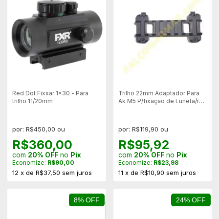
Red Dot Fixxar 1x30 - Para
Trilho 22mm Adaptador Para
trilho 11/20mm
Ak M5 P/fixação de Luneta/red
Dot
por: R$450,00 ou
por: R$119,90 ou
R$360,00
R$95,92
com
20% OFF
no
Pix
com
20% OFF
no
Pix
Economize:
R$90,00
Economize:
R$23,98
12
x
de
R$37,50
sem juros
11
x
de
R$10,90
sem juros
8% OFF
24% OFF