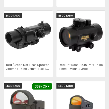
Picatinny
ESGOTADO
ESGOTADO
Red /Green Dot Elcan Specter
Red Dot Rossi 1x40 Para Trilho
Zoom4x Trilho 22mm + Bolsa -
11mm - Mounts 3/8p
Preto
ESGOTADO
36% OFF
ESGOTADO