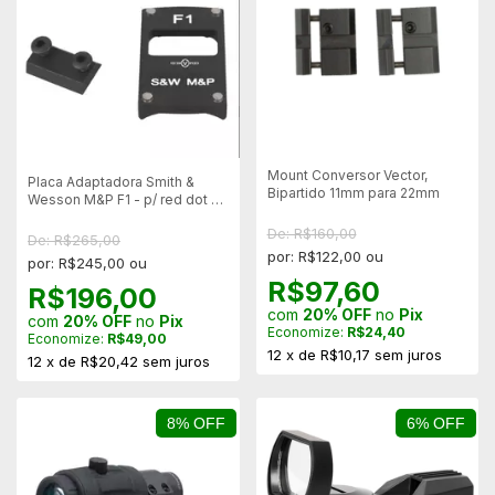
Mount Conversor Vector,
Placa Adaptadora Smith &
Bipartido 11mm para 22mm
Wesson M&P F1 - p/ red dot -
Vector Optics SCRDM-06
De: R$160,00
De: R$265,00
por: R$122,00 ou
por: R$245,00 ou
R$97,60
R$196,00
com
20% OFF
no
Pix
com
20% OFF
no
Pix
Economize:
R$24,40
Economize:
R$49,00
12
x
de
R$10,17
sem juros
12
x
de
R$20,42
sem juros
8% OFF
6% OFF