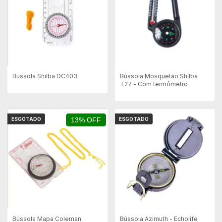
Bussola Shilba DC403
Bússola Mosquetão Shilba
T27 - Com termômetro
ESGOTADO
13% OFF
ESGOTADO
Bússola Mapa Coleman
Bússola Azimuth - Echolife