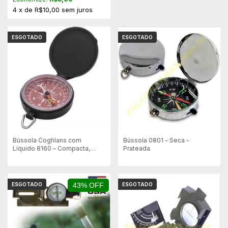
4
x
de
R$10,00
sem juros
ESGOTADO
ESGOTADO
Bússola Coghlans com
Bússola 0801 - Seca -
Líquido 8160 – Compacta,
Prateada
Resistente e Precisa
ESGOTADO
43% OFF
ESGOTADO