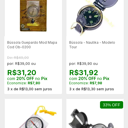
Bússola Guepardo Mod Mapa
Bússola - Nautika - Modelo
Cod Ob-0200
Tour
De: R$49,00
por: R$39,00 ou
por: R$39,90 ou
R$31,20
R$31,92
com
20% OFF
no
Pix
com
20% OFF
no
Pix
Economize:
R$7,80
Economize:
R$7,98
3
x
de
R$13,00
sem juros
3
x
de
R$13,30
sem juros
33% OFF