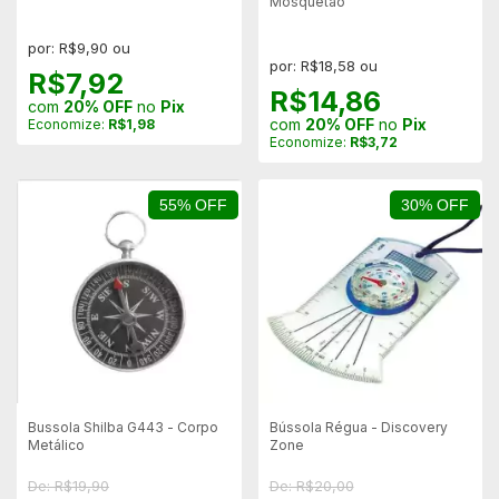
Mosquetão
por: R$9,90 ou
por: R$18,58 ou
R$7,92
R$14,86
com
20% OFF
no
Pix
com
20% OFF
no
Pix
Economize:
R$1,98
Economize:
R$3,72
55% OFF
30% OFF
Bussola Shilba G443 - Corpo
Bússola Régua - Discovery
Metálico
Zone
De: R$19,90
De: R$20,00