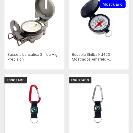
Mostruário
Bússola Lensática Shilba High
Bússola Shilba Kd460 -
Precision
Mostrados Amarelo -
Mostruario
ESGOTADO
ESGOTADO