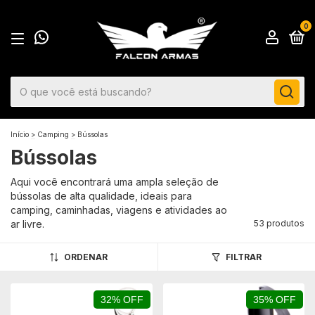
0
Início
>
Camping
>
Bússolas
Bússolas
Aqui você encontrará uma ampla seleção de
bússolas de alta qualidade, ideais para
camping, caminhadas, viagens e atividades ao
ar livre.
53 produtos
ORDENAR
FILTRAR
32% OFF
35% OFF