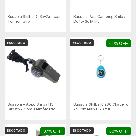
Bússola Shilba Dc35-2a - com
Bússola Para Camping Shilba
Termômetro
Dc45-3c Militar
ESGOTADO
ESGOTADO
61% OFF
Bússola + Apito Shilba H3-1
Bússola Shilba K-280 Chaveiro
Silbato - Com Termômetro
- Submersível - Azul
ESGOTADO
37% OFF
ESGOTADO
60% OFF