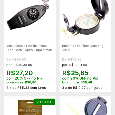
Mini Bússola Portátil Shilba
Bússola Lensática Mustang
High Tech - Apito, Lupa e mais
15670
De: R$50,00
De: R$49,90
por: R$34,00 ou
por: R$32,31 ou
R$27,20
R$25,85
com
20% OFF
no
Pix
com
20% OFF
no
Pix
Economize:
R$6,80
Economize:
R$6,46
3
x
de
R$11,33
sem juros
3
x
de
R$10,77
sem juros
20% OFF