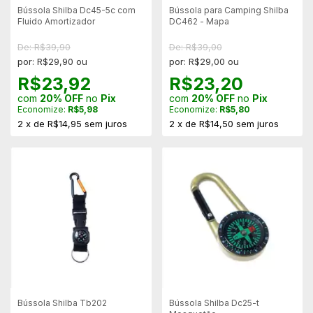
Bússola Shilba Dc45-5c com
Bússola para Camping Shilba
Fluido Amortizador
DC462 - Mapa
De: R$39,90
De: R$39,00
por: R$29,90 ou
por: R$29,00 ou
R$23,92
R$23,20
com
20% OFF
no
Pix
com
20% OFF
no
Pix
Economize:
R$5,98
Economize:
R$5,80
2
x
de
R$14,95
sem juros
2
x
de
R$14,50
sem juros
Bússola Shilba Tb202
Bússola Shilba Dc25-t