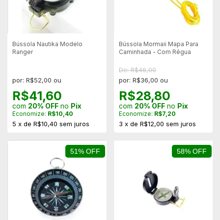
Bússola Nautika Modelo
Bússola Mormaii Mapa Para
Ranger
Caminhada - Com Régua
De: R$46,00
por: R$52,00 ou
por: R$36,00 ou
R$41,60
R$28,80
com
20% OFF
no
Pix
com
20% OFF
no
Pix
Economize:
R$10,40
Economize:
R$7,20
5
x
de
R$10,40
sem juros
3
x
de
R$12,00
sem juros
51% OFF
58% OFF