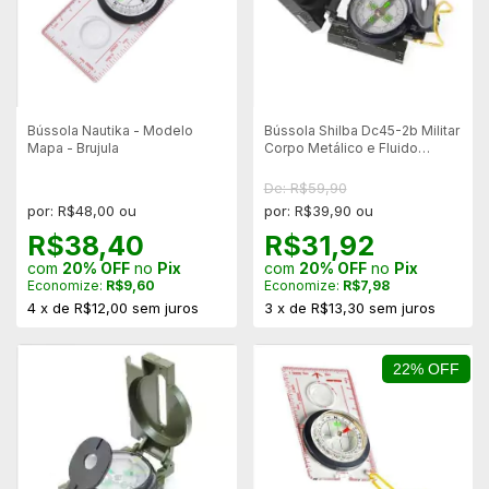
Bússola Nautika - Modelo
Bússola Shilba Dc45-2b Militar
Mapa - Brujula
Corpo Metálico e Fluido
Amortizador
De: R$59,90
por: R$48,00 ou
por: R$39,90 ou
R$38,40
R$31,92
com
20% OFF
no
Pix
com
20% OFF
no
Pix
Economize:
R$9,60
Economize:
R$7,98
4
x
de
R$12,00
sem juros
3
x
de
R$13,30
sem juros
22% OFF