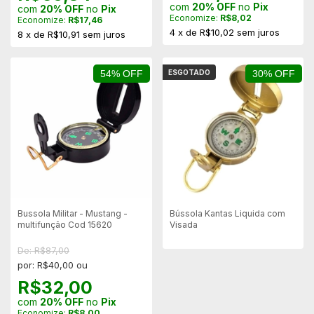
com
20% OFF
no
Pix
com
20% OFF
no
Pix
Economize:
R$8,02
Economize:
R$17,46
4
x
de
R$10,02
sem juros
8
x
de
R$10,91
sem juros
54% OFF
ESGOTADO
30% OFF
Bussola Militar - Mustang -
Bússola Kantas Liquida com
multifunção Cod 15620
Visada
De: R$87,00
por: R$40,00 ou
R$32,00
com
20% OFF
no
Pix
Economize:
R$8,00