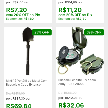
por: R$9,00 ou
por: R$14,00 ou
R$7,20
R$11,20
com
20% OFF
no
Pix
com
20% OFF
no
Pix
Economize:
R$1,80
Economize:
R$2,80
23% OFF
39% OFF
Bussola Echolife - Modelo
Mini Pá Portátil de Metal Com
Army - Cod Ac002
Bussola e Cabo Extensor
De: R$66,00
De: R$113,00
por: R$40,08 ou
por: R$87,30 ou
R$32,06
R$69,84