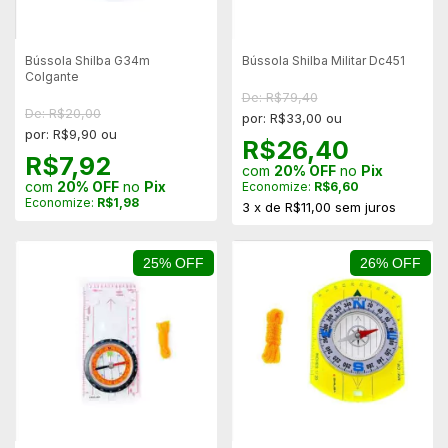
Bússola Shilba G34m
Bússola Shilba Militar Dc451
Colgante
De: R$79,40
De: R$20,00
por: R$33,00 ou
por: R$9,90 ou
R$26,40
R$7,92
com
20% OFF
no
Pix
com
20% OFF
no
Pix
Economize:
R$6,60
Economize:
R$1,98
3
x
de
R$11,00
sem juros
25% OFF
26% OFF