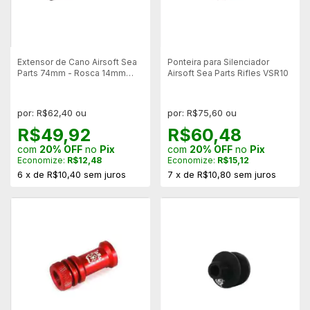
Extensor de Cano Airsoft Sea
Ponteira para Silenciador
Parts 74mm - Rosca 14mm
Airsoft Sea Parts Rifles VSR10
Esquerda/Esquerda
por: R$62,40 ou
por: R$75,60 ou
R$49,92
R$60,48
com
20% OFF
no
Pix
com
20% OFF
no
Pix
Economize:
R$12,48
Economize:
R$15,12
6
x
de
R$10,40
sem juros
7
x
de
R$10,80
sem juros