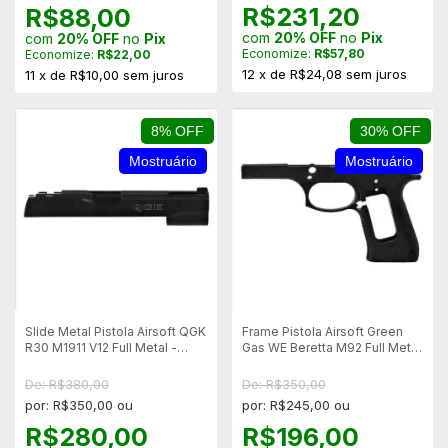
R$231,20
R$88,00
com
20% OFF
no
Pix
com
20% OFF
no
Pix
Economize:
R$57,80
Economize:
R$22,00
12
x
de
R$24,08
sem juros
11
x
de
R$10,00
sem juros
8% OFF
30% OFF
Mostruário
Mostruário
Slide Metal Pistola Airsoft QGK
Frame Pistola Airsoft Green
R30 M1911 V12 Full Metal -
Gas WE Beretta M92 Full Metal
Mostruário
Blowback - Mostruário
De: R$380,00
De: R$350,00
por: R$350,00 ou
por: R$245,00 ou
R$280,00
R$196,00