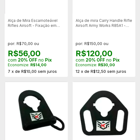
Alça de Mira Escamoteável
Alça de mira Carry Handle Rifle
Rifles Airsoft - Fixação em
Airsoft Army Works R85A1 -
Trilho 20mm
Mostruário
por: R$70,00 ou
por: R$150,00 ou
R$56,00
R$120,00
com
20% OFF
no
Pix
com
20% OFF
no
Pix
Economize:
R$14,00
Economize:
R$30,00
7
x
de
R$10,00
sem juros
12
x
de
R$12,50
sem juros