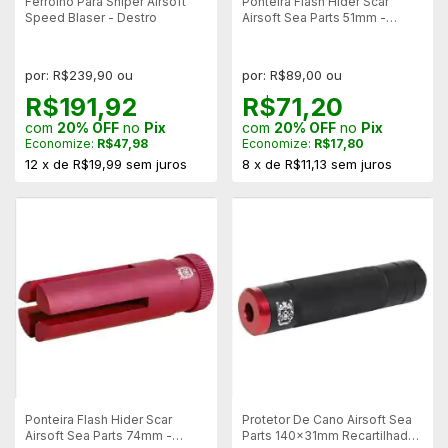
Ferrolho Para Sniper Airsoft
Ponteira Flash Hider Scar
Speed Blaser - Destro
Airsoft Sea Parts 51mm -
Rosca 14mm Direito
por: R$239,90 ou
por: R$89,00 ou
R$191,92
R$71,20
com
20% OFF
no
Pix
com
20% OFF
no
Pix
Economize:
R$47,98
Economize:
R$17,80
12
x
de
R$19,99
sem juros
8
x
de
R$11,13
sem juros
Ponteira Flash Hider Scar
Protetor De Cano Airsoft Sea
Airsoft Sea Parts 74mm -
Parts 140x31mm Recartilhado