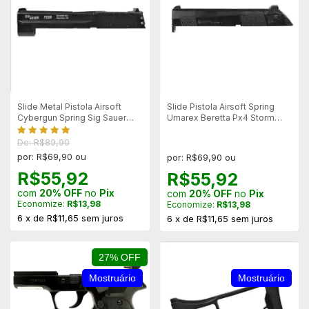
Slide Metal Pistola Airsoft
Slide Pistola Airsoft Spring
Cybergun Spring Sig Sauer
Umarex Beretta Px4 Storm
P226 - Mostruario
ABS - Mostruario
De: R$89,90
por: R$69,90 ou
por: R$69,90 ou
R$55,92
R$55,92
com
20% OFF
no
Pix
com
20% OFF
no
Pix
Economize:
R$13,98
Economize:
R$13,98
6
x
de
R$11,65
sem juros
6
x
de
R$11,65
sem juros
27% OFF
Mostruário
Mostruário