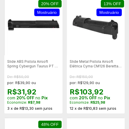
20% OFF
13% OFF
Mostruário
Mostruário
Slide ABS Pistola Airsoft
Slide Metal Pistola Airsoft
Spring Cybergun Taurus PT 92
Elétrica Cyma CM126 Beretta
AF - Preto - Mostruário
M92F - Mostruário
De: R$50,00
De: R$150,00
por: R$39,90 ou
por: R$129,90 ou
R$31,92
R$103,92
com
20% OFF
no
Pix
com
20% OFF
no
Pix
Economize:
R$7,98
Economize:
R$25,98
3
x
de
R$13,30
sem juros
12
x
de
R$10,83
sem juros
48% OFF