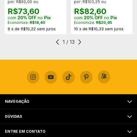
por: R$92,00 ou
por: R$103,25 ou
R$73,60
R$82,60
com
20% OFF
no
Pix
com
20% OFF
no
Pix
Economize:
R$18,40
Economize:
R$20,65
9
x
de
R$10,22
sem juros
10
x
de
R$10,33
sem juros
1
/
13
NAVEGAÇÃO
DÚVIDAS
ENTRE EM CONTATO