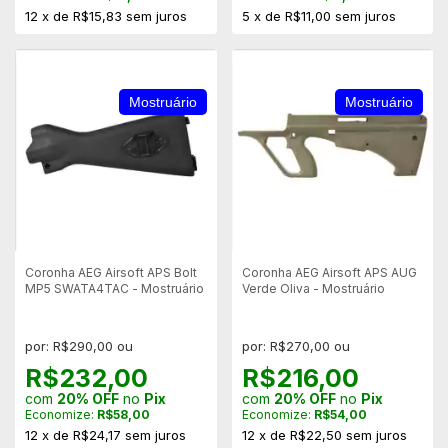
12
x
de
R$15,83
sem juros
5
x
de
R$11,00
sem juros
Mostruário
Mostruário
Coronha AEG Airsoft APS Bolt
Coronha AEG Airsoft APS AUG
MP5 SWATA4TAC - Mostruário
Verde Oliva - Mostruário
por: R$290,00 ou
por: R$270,00 ou
R$232,00
R$216,00
com
20% OFF
no
Pix
com
20% OFF
no
Pix
Economize:
R$58,00
Economize:
R$54,00
12
x
de
R$24,17
sem juros
12
x
de
R$22,50
sem juros