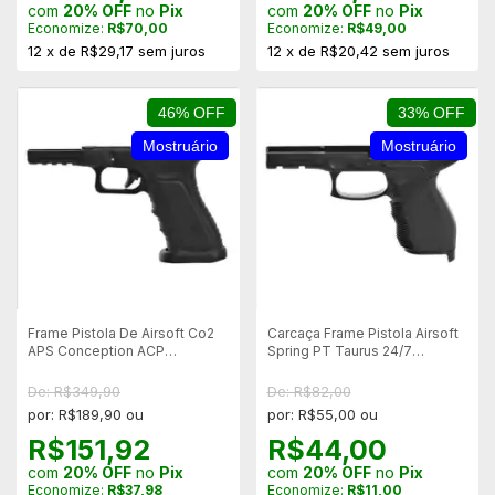
com
20% OFF
no
Pix
com
20% OFF
no
Pix
Economize:
R$70,00
Economize:
R$49,00
12
x
de
R$29,17
sem juros
12
x
de
R$20,42
sem juros
46% OFF
33% OFF
Mostruário
Mostruário
Frame Pistola De Airsoft Co2
Carcaça Frame Pistola Airsoft
APS Conception ACP
Spring PT Taurus 24/7
ACP601B- Mostruário
Cybergun - Mostruário
De: R$349,90
De: R$82,00
por: R$189,90 ou
por: R$55,00 ou
R$151,92
R$44,00
com
20% OFF
no
Pix
com
20% OFF
no
Pix
Economize:
R$37,98
Economize:
R$11,00