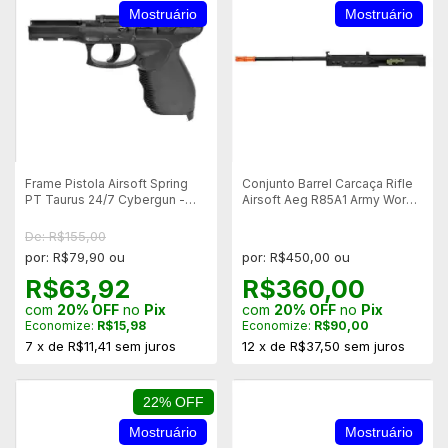
Mostruário
Mostruário
Frame Pistola Airsoft Spring
Conjunto Barrel Carcaça Rifle
PT Taurus 24/7 Cybergun -
Airsoft Aeg R85A1 Army Works
Mostruário
- Preto - Mostruário
De: R$155,00
por: R$79,90 ou
por: R$450,00 ou
R$63,92
R$360,00
com
20% OFF
no
Pix
com
20% OFF
no
Pix
Economize:
R$15,98
Economize:
R$90,00
7
x
de
R$11,41
sem juros
12
x
de
R$37,50
sem juros
22% OFF
Mostruário
Mostruário