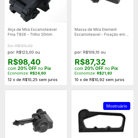
Alça de Mira Escamoteável
Massa de Mira Element
Fma TB26 - Trilho 20mm
Escamoteavel - Fixação em
Trilho 20mm
De: R$159,00
por: R$123,00 ou
por: R$109,15 ou
R$98,40
R$87,32
com
20% OFF
no
Pix
com
20% OFF
no
Pix
Economize:
R$24,60
Economize:
R$21,83
12
x
de
R$10,25
sem juros
10
x
de
R$10,92
sem juros
Mostruário