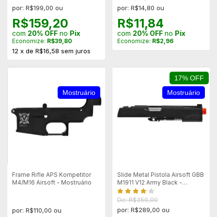
por: R$199,00 ou
por: R$14,80 ou
R$159,20
R$11,84
com
20% OFF
no
Pix
com
20% OFF
no
Pix
Economize:
R$39,80
Economize:
R$2,96
12
x
de
R$16,58
sem juros
17% OFF
Mostruário
Mostruário
Frame Rifle APS Kompetitor
Slide Metal Pistola Airsoft GBB
M4/M16 Airsoft - Mostruário
M1911 V12 Army Black -
Mostruário
De: R$350,00
por: R$289,00 ou
por: R$110,00 ou