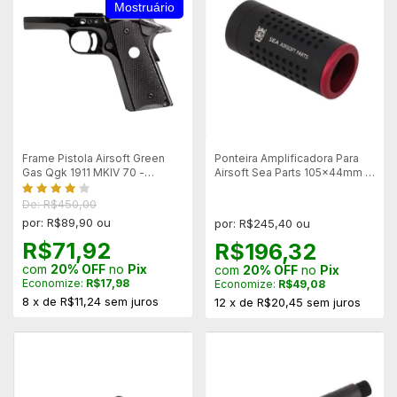
Mostruário
Frame Pistola Airsoft Green
Ponteira Amplificadora Para
Gas Qgk 1911 MKIV 70 -
Airsoft Sea Parts 105x44mm -
Mostruário
Rosca Esquerda
De: R$450,00
por: R$89,90 ou
por: R$245,40 ou
R$71,92
R$196,32
com
20% OFF
no
Pix
com
20% OFF
no
Pix
Economize:
R$17,98
Economize:
R$49,08
8
x
de
R$11,24
sem juros
12
x
de
R$20,45
sem juros