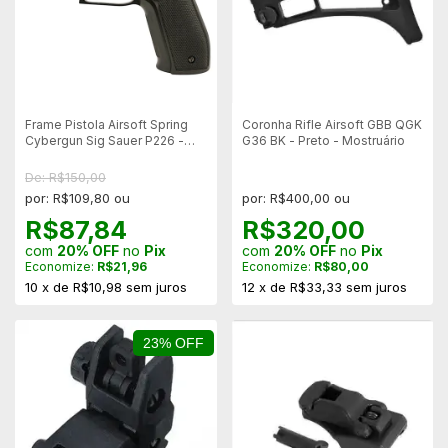
Frame Pistola Airsoft Spring
Coronha Rifle Airsoft GBB QGK
Cybergun Sig Sauer P226 -
G36 BK - Preto - Mostruário
Mostruário
De: R$150,00
por: R$109,80 ou
por: R$400,00 ou
R$87,84
R$320,00
com
20% OFF
no
Pix
com
20% OFF
no
Pix
Economize:
R$21,96
Economize:
R$80,00
10
x
de
R$10,98
sem juros
12
x
de
R$33,33
sem juros
23% OFF