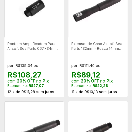
Ponteira Amplificadora Para
Extensor de Cano Airsoft Sea
Airsoft Sea Parts 067x34mm -
Parts 132mm - Rosca 14mm
Rosca Esquerda
Esquerda/Esquerda
por: R$135,34 ou
por: R$111,40 ou
R$108,27
R$89,12
com
20% OFF
no
Pix
com
20% OFF
no
Pix
Economize:
R$27,07
Economize:
R$22,28
12
x
de
R$11,28
sem juros
11
x
de
R$10,13
sem juros