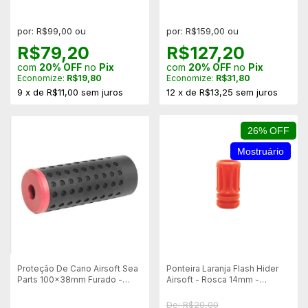
Rosca 14mm Direito
- Rosca 14mm Esquerda
por: R$99,00 ou
por: R$159,00 ou
R$79,20
R$127,20
com
20% OFF
no
Pix
com
20% OFF
no
Pix
Economize:
R$19,80
Economize:
R$31,80
9
x
de
R$11,00
sem juros
12
x
de
R$13,25
sem juros
26% OFF
Mostruário
Proteção De Cano Airsoft Sea
Ponteira Laranja Flash Hider
Parts 100x38mm Furado -
Airsoft - Rosca 14mm -
Rosca 14mm Esquerda
Mostruário
De: R$20,00