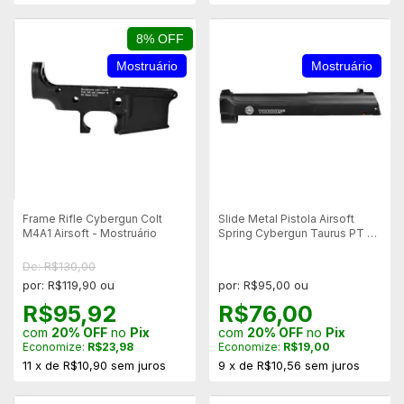
8% OFF
Mostruário
Mostruário
Frame Rifle Cybergun Colt
Slide Metal Pistola Airsoft
M4A1 Airsoft - Mostruário
Spring Cybergun Taurus PT 92
AF - Preto - Mostruário
De: R$130,00
por: R$119,90 ou
por: R$95,00 ou
R$95,92
R$76,00
com
20% OFF
no
Pix
com
20% OFF
no
Pix
Economize:
R$23,98
Economize:
R$19,00
11
x
de
R$10,90
sem juros
9
x
de
R$10,56
sem juros