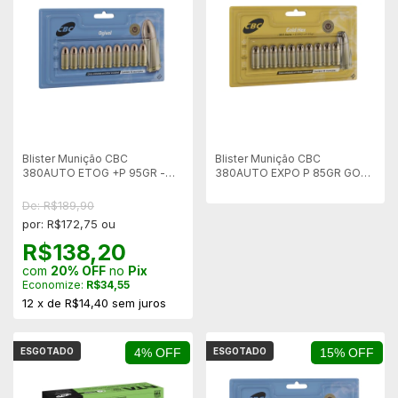
Blister Munição CBC
Blister Munição CBC
380AUTO ETOG +P 95GR -
380AUTO EXPO P 85GR GOLD
Embal 10 unid
HEX - Embalag 10 unid
De: R$189,90
por: R$172,75 ou
R$138,20
com
20% OFF
no
Pix
Economize:
R$34,55
12
x
de
R$14,40
sem juros
ESGOTADO
4% OFF
ESGOTADO
15% OFF