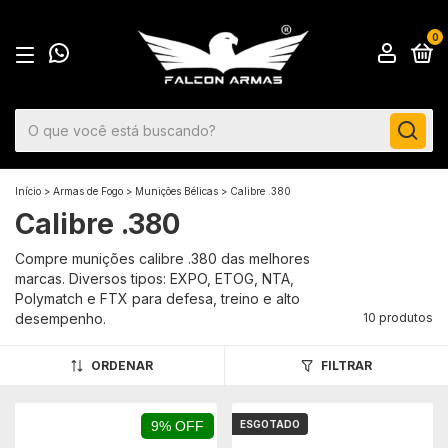
0
Início
>
Armas de Fogo
>
Munições Bélicas
>
Calibre .380
Calibre .380
Compre munições calibre .380 das melhores
marcas. Diversos tipos: EXPO, ETOG, NTA,
Polymatch e FTX para defesa, treino e alto
desempenho.
10 produtos
ORDENAR
FILTRAR
9% OFF
ESGOTADO