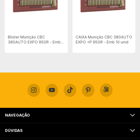
Blister Munição CBC
CAIXA Munição CBC 380AUTO
380AUTO EXPO 95GR - Embal
EXPO +P 95GR - Emb 10 unid
10 unid
NAVEGAÇÃO
DÚVIDAS