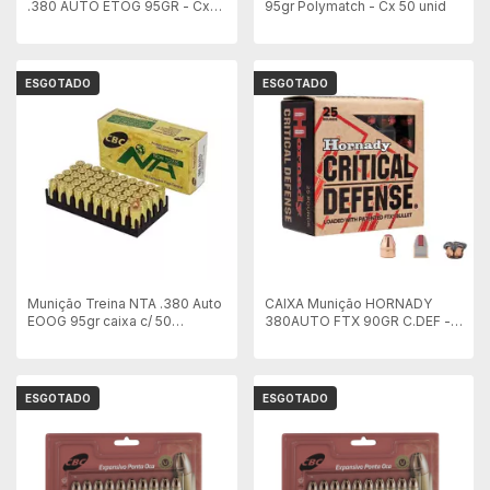
.380 AUTO ETOG 95GR - Cx
95gr Polymatch - Cx 50 unid
50 unid
ESGOTADO
ESGOTADO
Munição Treina NTA .380 Auto
CAIXA Munição HORNADY
EOOG 95gr caixa c/ 50
380AUTO FTX 90GR C.DEF -
unidades
Cx 25 unid
ESGOTADO
ESGOTADO