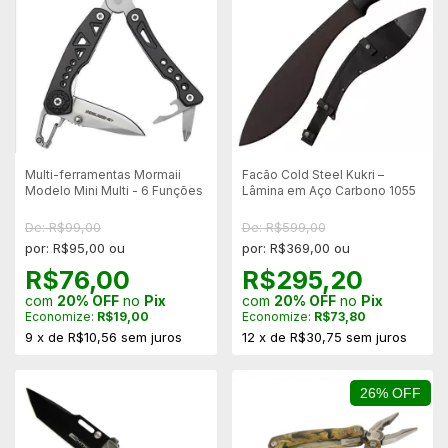
Multi-ferramentas Mormaii
Facão Cold Steel Kukri –
Modelo Mini Multi - 6 Funções
Lâmina em Aço Carbono 1055
De: R$99,00
De: R$599,00
por: R$95,00 ou
por: R$369,00 ou
R$76,00
R$295,20
com
20% OFF
no
Pix
com
20% OFF
no
Pix
Economize:
R$19,00
Economize:
R$73,80
9
x
de
R$10,56
sem juros
12
x
de
R$30,75
sem juros
26% OFF