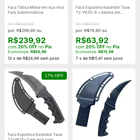
Faca Tática Militar em Aço Inox
Faca Esportiva Karambit Taue
Para Sobrevivência
T2-YKZD-6 + bainha em
polimero
De: R$343,90
De: R$111,90
por: R$299,90 ou
por: R$79,90 ou
R$239,92
R$63,92
com
20% OFF
no
Pix
com
20% OFF
no
Pix
Economize:
R$59,98
Economize:
R$15,98
12
x
de
R$24,99
sem juros
7
x
de
R$11,41
sem juros
17% OFF
Faca Esportiva Karambit Taue
T2-YKZD-7 em Aço com