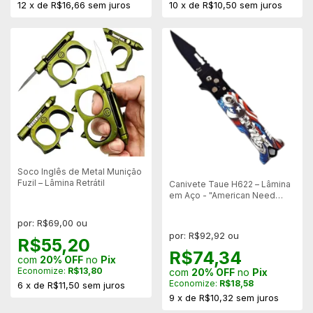
12
x
de
R$16,66
sem juros
10
x
de
R$10,50
sem juros
Soco Inglês de Metal Munição
Fuzil – Lâmina Retrátil
Canivete Taue H622 – Lâmina
em Aço - "American Need
you"
por: R$69,00 ou
por: R$92,92 ou
R$55,20
R$74,34
com
20% OFF
no
Pix
Economize:
R$13,80
com
20% OFF
no
Pix
Economize:
R$18,58
6
x
de
R$11,50
sem juros
9
x
de
R$10,32
sem juros