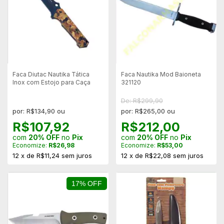
Faca Diutac Nautika Tática
Faca Nautika Mod Baioneta
Inox com Estojo para Caça
321120
De: R$299,90
por: R$134,90 ou
por: R$265,00 ou
R$107,92
R$212,00
com
20% OFF
no
Pix
com
20% OFF
no
Pix
Economize:
R$26,98
Economize:
R$53,00
12
x
de
R$11,24
sem juros
12
x
de
R$22,08
sem juros
17% OFF