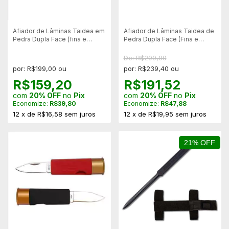
Afiador de Lâminas Taidea em
Afiador de Lâminas Taidea de
Pedra Dupla Face (fina e
Pedra Dupla Face (Fina e
Grossa) - T6260w
Grossa) - T0915w
De: R$299,90
por: R$199,00 ou
por: R$239,40 ou
R$159,20
R$191,52
com
20% OFF
no
Pix
com
20% OFF
no
Pix
Economize:
R$39,80
Economize:
R$47,88
12
x
de
R$16,58
sem juros
12
x
de
R$19,95
sem juros
21% OFF