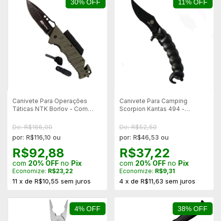
30% OFF
11% OFF
Canivete Para Operações
Canivete Para Camping
Táticas NTK Borlov - Com
Scorpion Kantas 494 -
Lanterna
Abertura Manual
De: R$166,00
De: R$52,50
por: R$116,10 ou
por: R$46,53 ou
R$92,88
R$37,22
com
20% OFF
no
Pix
com
20% OFF
no
Pix
Economize:
R$23,22
Economize:
R$9,31
11
x
de
R$10,55
sem juros
4
x
de
R$11,63
sem juros
4% OFF
38% OFF