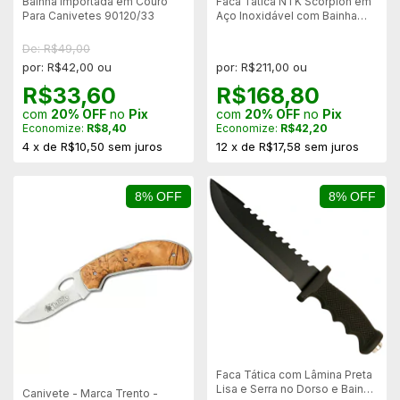
Bainha Importada em Couro
Faca Tática NTK Scorpion em
Para Canivetes 90120/33
Aço Inoxidável com Bainha
Rígida ABS
De: R$49,00
por: R$42,00 ou
por: R$211,00 ou
R$33,60
R$168,80
com
20% OFF
no
Pix
com
20% OFF
no
Pix
Economize:
R$8,40
Economize:
R$42,20
4
x
de
R$10,50
sem juros
12
x
de
R$17,58
sem juros
8% OFF
8% OFF
Faca Tática com Lâmina Preta
Lisa e Serra no Dorso e Bainha
Canivete - Marca Trento -