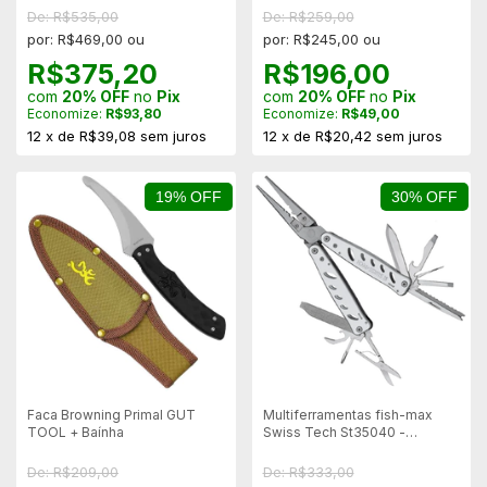
De: R$535,00
De: R$259,00
por: R$469,00 ou
por: R$245,00 ou
R$375,20
R$196,00
com
20% OFF
no
Pix
com
20% OFF
no
Pix
Economize:
R$93,80
Economize:
R$49,00
12
x
de
R$39,08
sem juros
12
x
de
R$20,42
sem juros
19% OFF
30% OFF
Faca Browning Primal GUT
Multiferramentas fish-max
TOOL + Baínha
Swiss Tech St35040 -
Mostruário
De: R$209,00
De: R$333,00