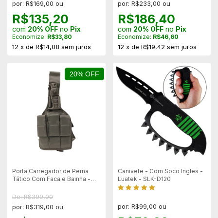
por: R$169,00 ou
por: R$233,00 ou
R$135,20
R$186,40
com
20% OFF
no
Pix
com
20% OFF
no
Pix
Economize:
R$33,80
Economize:
R$46,60
12
x
de
R$14,08
sem juros
12
x
de
R$19,42
sem juros
20% OFF
Porta Carregador de Perna
Canivete - Com Soco Ingles -
Tático Com Faca e Bainha -
Luatek - SLK-D120
Preto
De: R$399,00
por: R$99,00 ou
por: R$319,00 ou