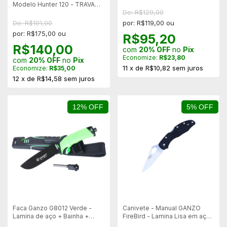
em Polímero
Modelo Hunter 120 - TRAVA
De: R$129,00
MANUAL
De: R$191,00
por: R$119,00 ou
por: R$175,00 ou
R$95,20
R$140,00
com
20% OFF
no
Pix
Economize:
R$23,80
com
20% OFF
no
Pix
11
x
de
R$10,82
sem juros
Economize:
R$35,00
12
x
de
R$14,58
sem juros
12% OFF
5% OFF
Faca Ganzo G8012 Verde -
Canivete - Manual GANZO
Lamina de aço + Bainha +
FireBird - Lamina Lisa em aço
Pederneira
F759M-BK