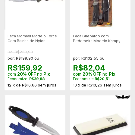
Faca Mormaii Modelo Force
Faca Guepardo com
Com Bainha de Nylon
Pederneira Modelo Kampy
De: R$239,90
por: R$199,90 ou
por: R$102,55 ou
R$159,92
R$82,04
com
20% OFF
no
Pix
com
20% OFF
no
Pix
Economize:
R$39,98
Economize:
R$20,51
12
x
de
R$16,66
sem juros
10
x
de
R$10,26
sem juros