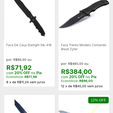
Faca De Caça Starlight Slk-418
Faca Trento Modelo Comando
Black Zytel
por: R$89,90 ou
por: R$480,00 ou
R$71,92
R$384,00
com
20% OFF
no
Pix
com
20% OFF
no
Pix
Economize:
R$17,98
Economize:
R$96,00
8
x
de
R$11,24
sem juros
12
x
de
R$40,00
sem juros
12% OFF