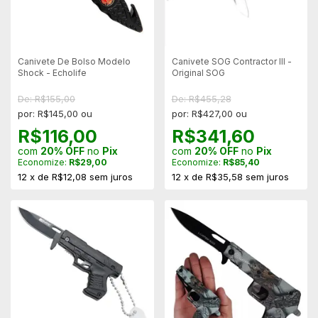
Canivete De Bolso Modelo
Canivete SOG Contractor III -
Shock - Echolife
Original SOG
De: R$155,00
De: R$455,28
por: R$145,00 ou
por: R$427,00 ou
R$116,00
R$341,60
com
20% OFF
no
Pix
com
20% OFF
no
Pix
Economize:
R$29,00
Economize:
R$85,40
12
x
de
R$12,08
sem juros
12
x
de
R$35,58
sem juros