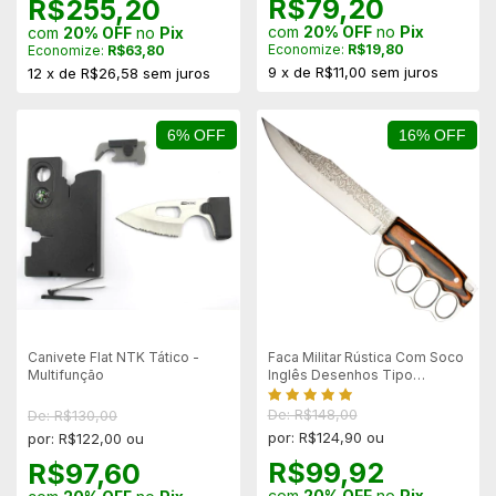
R$79,20
R$255,20
com
20% OFF
no
Pix
com
20% OFF
no
Pix
Economize:
R$19,80
Economize:
R$63,80
9
x
de
R$11,00
sem juros
12
x
de
R$26,58
sem juros
6% OFF
16% OFF
Canivete Flat NTK Tático -
Faca Militar Rústica Com Soco
Multifunção
Inglês Desenhos Tipo
Damasco
De: R$148,00
De: R$130,00
por: R$124,90 ou
por: R$122,00 ou
R$99,92
R$97,60
com
20% OFF
no
Pix