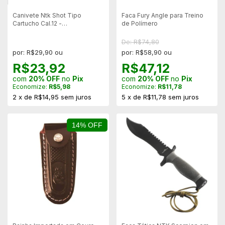
Canivete Ntk Shot Tipo
Faca Fury Angle para Treino
Cartucho Cal.12 -
de Polímero
Vermelho/Preto
De: R$74,80
por: R$29,90 ou
por: R$58,90 ou
R$23,92
R$47,12
com
20% OFF
no
Pix
com
20% OFF
no
Pix
Economize:
R$5,98
Economize:
R$11,78
2
x
de
R$14,95
sem juros
5
x
de
R$11,78
sem juros
14% OFF