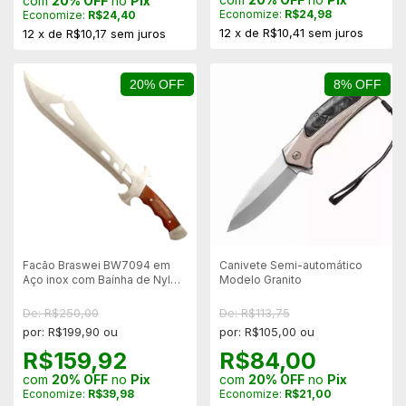
com
20% OFF
no
Pix
Economize:
R$24,98
Economize:
R$24,40
12
x
de
R$10,41
sem juros
12
x
de
R$10,17
sem juros
20% OFF
8% OFF
Facão Braswei BW7094 em
Canivete Semi-automático
Aço inox com Baínha de Nylon
Modelo Granito
- Para Caça
De: R$250,00
De: R$113,75
por: R$199,90 ou
por: R$105,00 ou
R$159,92
R$84,00
com
20% OFF
no
Pix
com
20% OFF
no
Pix
Economize:
R$39,98
Economize:
R$21,00