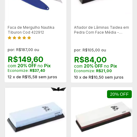
Faca de Mergulho Nautika
Afiador de Lâminas Taidea em
Tiburon Cod 422912
Pedra Com Face Média -
T7100w
por: R$187,00 ou
por: R$105,00 ou
R$149,60
R$84,00
com
20% OFF
no
Pix
com
20% OFF
no
Pix
Economize:
R$37,40
Economize:
R$21,00
12
x
de
R$15,58
sem juros
10
x
de
R$10,50
sem juros
20% OFF