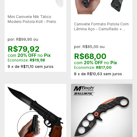
Mini Canivete Ntk Tático
Modelo Pistola Kolt - Preto
Canivete Formato Pistola Com
Lâmina Aço - Camuflado +
Trava – SLKD117
por: R$99,90 ou
por: R$85,00 ou
R$79,92
R$68,00
com
20% OFF
no
Pix
Economize:
R$19,98
com
20% OFF
no
Pix
9
x
de
R$11,10
sem juros
Economize:
R$17,00
8
x
de
R$10,63
sem juros