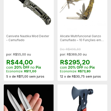
Canivete Nautika Mod Dexter
Alicate Multifuncional Ganzo
- Camuflado
Camuflado – 10 Funções em
Aço 440C
De: R$496,69
por: R$55,00 ou
por: R$369,00 ou
R$44,00
R$295,20
com
20% OFF
no
Pix
com
20% OFF
no
Pix
Economize:
R$11,00
Economize:
R$73,80
5
x
de
R$11,00
sem juros
12
x
de
R$30,75
sem juros