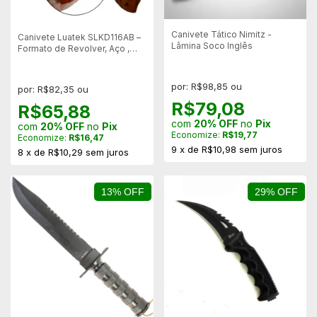
Canivete Tático Nimitz -
Canivete Luatek SLKD116AB –
Lâmina Soco Inglês
Formato de Revolver, Aço ,
Abertura Semiautomática
por: R$98,85 ou
por: R$82,35 ou
R$79,08
R$65,88
com
20% OFF
no
Pix
com
20% OFF
no
Pix
Economize:
R$19,77
Economize:
R$16,47
9
x
de
R$10,98
sem juros
8
x
de
R$10,29
sem juros
13% OFF
29% OFF