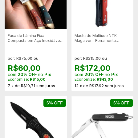
Faca de Lâmina Fixa
Machado Multiuso NTK
Compacta em Aço Inoxidável
Magaiver – Ferramenta
3CR13 – Leve, Resistente
Compacta, Resistente,
Camping
por: R$75,00 ou
por: R$215,00 ou
R$60,00
R$172,00
com
20% OFF
no
Pix
com
20% OFF
no
Pix
Economize:
R$15,00
Economize:
R$43,00
7
x
de
R$10,71
sem juros
12
x
de
R$17,92
sem juros
6% OFF
6% OFF