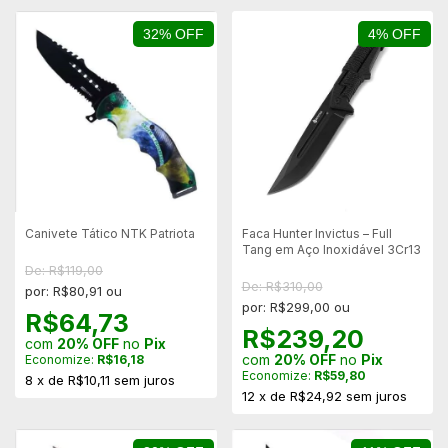
32% OFF
4% OFF
Canivete Tático NTK Patriota
Faca Hunter Invictus – Full
Tang em Aço Inoxidável 3Cr13
De: R$119,00
De: R$310,00
por: R$80,91 ou
por: R$299,00 ou
R$64,73
R$239,20
com
20% OFF
no
Pix
com
20% OFF
no
Pix
Economize:
R$16,18
Economize:
R$59,80
8
x
de
R$10,11
sem juros
12
x
de
R$24,92
sem juros