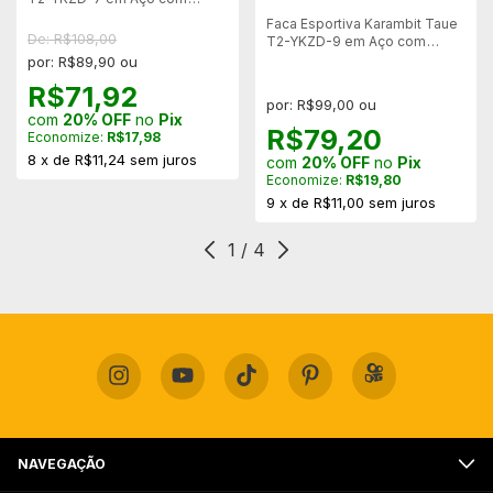
Bainha Rígida
Faca Esportiva Karambit Taue
De: R$108,00
T2-YKZD-9 em Aço com
Bainha Rígida
por: R$89,90 ou
R$71,92
por: R$99,00 ou
com
20% OFF
no
Pix
R$79,20
Economize:
R$17,98
8
x
de
R$11,24
sem juros
com
20% OFF
no
Pix
Economize:
R$19,80
9
x
de
R$11,00
sem juros
1
/
4
NAVEGAÇÃO