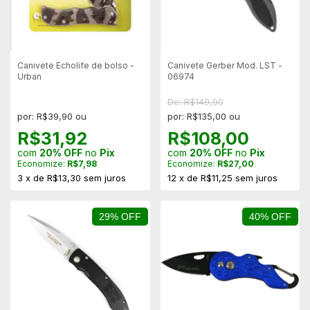
Canivete Echolife de bolso -
Canivete Gerber Mod. LST -
Urban
06974
De: R$149,90
por: R$39,90 ou
por: R$135,00 ou
R$31,92
R$108,00
com
20% OFF
no
Pix
com
20% OFF
no
Pix
Economize:
R$7,98
Economize:
R$27,00
3
x
de
R$13,30
sem juros
12
x
de
R$11,25
sem juros
29% OFF
40% OFF