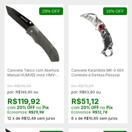
29% OFF
16% OFF
Canivete Tatico com Abertura
Canivete Karambite MK-3 X64
Manual HUMVEE mod. HMV-
Combate e Defesa Pessoal
KTR-02
De: R$210,00
De: R$75,90
por: R$149,90 ou
por: R$63,90 ou
R$119,92
R$51,12
com
20% OFF
no
Pix
com
20% OFF
no
Pix
Economize:
R$29,98
Economize:
R$12,78
12
x
de
R$12,49
sem juros
6
x
de
R$10,65
sem juros