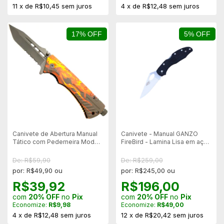
11
x
de
R$10,45
sem juros
4
x
de
R$12,48
sem juros
17% OFF
5% OFF
Canivete de Abertura Manual
Canivete - Manual GANZO
Tático com Pederneira Mod
FireBird - Lamina Lisa em aço
Fire
F759M-BK
De: R$59,90
De: R$259,00
por: R$49,90 ou
por: R$245,00 ou
R$39,92
R$196,00
com
20% OFF
no
Pix
com
20% OFF
no
Pix
Economize:
R$9,98
Economize:
R$49,00
4
x
de
R$12,48
sem juros
12
x
de
R$20,42
sem juros