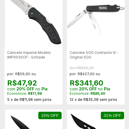
Canivete Imperial Modelo
Canivete SOG Contractor III -
IMP0030CP - Schrade
Original SOG
De: R$455,28
por: R$59,90 ou
por: R$427,00 ou
R$47,92
R$341,60
com
20% OFF
no
Pix
com
20% OFF
no
Pix
Economize:
R$11,98
Economize:
R$85,40
5
x
de
R$11,98
sem juros
12
x
de
R$35,58
sem juros
15% OFF
31% OFF