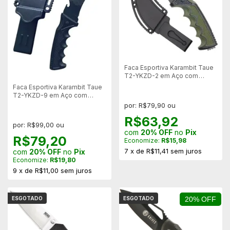
Faca Esportiva Karambit Taue
T2-YKZD-2 em Aço com
Bainha Rígida
Faca Esportiva Karambit Taue
T2-YKZD-9 em Aço com
Bainha Rígida
por: R$79,90 ou
R$63,92
por: R$99,00 ou
com
20% OFF
no
Pix
R$79,20
Economize:
R$15,98
7
x
de
R$11,41
sem juros
com
20% OFF
no
Pix
Economize:
R$19,80
9
x
de
R$11,00
sem juros
ESGOTADO
ESGOTADO
20% OFF