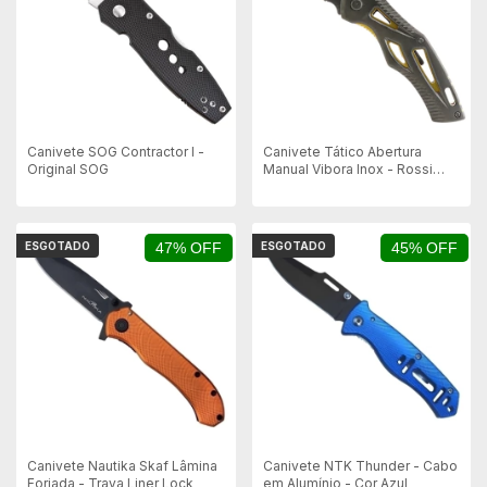
Canivete SOG Contractor I -
Canivete Tático Abertura
Original SOG
Manual Vibora Inox - Rossi
Knives
ESGOTADO
47% OFF
ESGOTADO
45% OFF
Canivete Nautika Skaf Lâmina
Canivete NTK Thunder - Cabo
Forjada - Trava Liner Lock
em Alumínio - Cor Azul