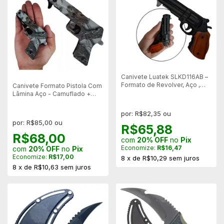
Canivete Luatek SLKD116AB –
Formato de Revolver, Aço ,
Canivete Formato Pistola Com
Abertura Semiautomática
Lâmina Aço - Camuflado +
Trava – SLKD117
por: R$82,35 ou
por: R$85,00 ou
R$65,88
R$68,00
com
20% OFF
no
Pix
Economize:
R$16,47
com
20% OFF
no
Pix
Economize:
R$17,00
8
x
de
R$10,29
sem juros
8
x
de
R$10,63
sem juros