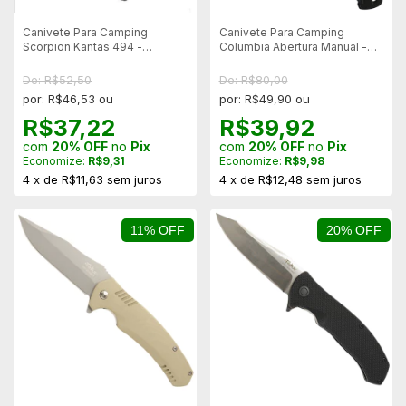
Canivete Para Camping
Canivete Para Camping
Scorpion Kantas 494 -
Columbia Abertura Manual -
Abertura Manual
Tribal Black
De: R$52,50
De: R$80,00
por: R$46,53 ou
por: R$49,90 ou
R$37,22
R$39,92
com
20% OFF
no
Pix
com
20% OFF
no
Pix
Economize:
R$9,31
Economize:
R$9,98
4
x
de
R$11,63
sem juros
4
x
de
R$12,48
sem juros
11% OFF
20% OFF