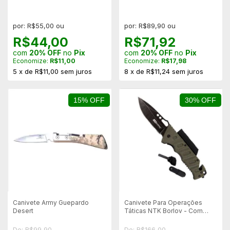
por: R$55,00 ou
por: R$89,90 ou
R$44,00
R$71,92
com
20% OFF
no
Pix
com
20% OFF
no
Pix
Economize:
R$11,00
Economize:
R$17,98
5
x
de
R$11,00
sem juros
8
x
de
R$11,24
sem juros
15% OFF
30% OFF
Canivete Army Guepardo
Canivete Para Operações
Desert
Táticas NTK Borlov - Com
Lanterna
De: R$99,90
De: R$166,00