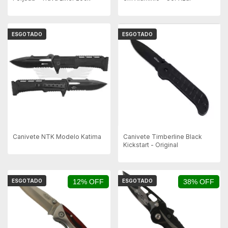
ESGOTADO
ESGOTADO
Canivete NTK Modelo Katima
Canivete Timberline Black
Kickstart - Original
ESGOTADO
12% OFF
ESGOTADO
38% OFF