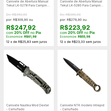
Canivete de Abertura Manual
Canivete de Abertura Manual
Tekut LK-5278 Para Camping -
Tekut LK-5280 Para Camping -
Bege
Preto
De: R$349,90
De: R$349,90
por: R$309,90 ou
por: R$279,90 ou
R$247,92
R$223,92
com
20% OFF
no
Pix
com
20% OFF
no
Pix
Economize:
R$61,98
Economize:
R$55,98
12
x
de
R$25,83
sem juros
12
x
de
R$23,33
sem juros
Canivete Nautika Mod Dexter
Canivete NTK modelo Intrepid
- Camuflado
- Camuflado