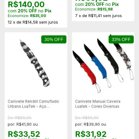
R$140,00
com
20% OFF
no
Pix
Economize:
R$15,98
com
20% OFF
no
Pix
7
x
de
R$11,41
sem juros
Economize:
R$35,00
12
x
de
R$14,58
sem juros
30% OFF
33% OFF
Canivete Retrátil Camuflado
Canivete Manual Caveira
Urbano LuaTek - Aço
Luatek - Cores Diversas
Inoxidável
De: R$59,90
De: R$59,90
por: R$41,90 ou
por: R$39,90 ou
R$33,52
R$31,92