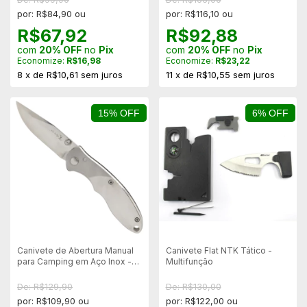
por: R$84,90 ou
por: R$116,10 ou
R$67,92
R$92,88
com
20% OFF
no
Pix
com
20% OFF
no
Pix
Economize:
R$16,98
Economize:
R$23,22
8
x
de
R$10,61
sem juros
11
x
de
R$10,55
sem juros
15% OFF
6% OFF
Canivete de Abertura Manual
Canivete Flat NTK Tático -
para Camping em Aço Inox -
Multifunção
Elk Ridge
De: R$129,90
De: R$130,00
por: R$109,90 ou
por: R$122,00 ou