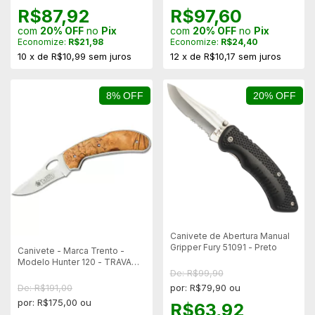
R$87,92
R$97,60
com
20% OFF
no
Pix
com
20% OFF
no
Pix
Economize:
R$21,98
Economize:
R$24,40
10
x
de
R$10,99
sem juros
12
x
de
R$10,17
sem juros
8% OFF
20% OFF
Canivete de Abertura Manual
Gripper Fury 51091 - Preto
Canivete - Marca Trento -
Modelo Hunter 120 - TRAVA
De: R$99,90
MANUAL
De: R$191,00
por: R$79,90 ou
por: R$175,00 ou
R$63,92