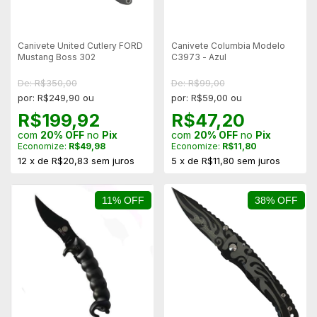
Canivete United Cutlery FORD
Canivete Columbia Modelo
Mustang Boss 302
C3973 - Azul
De: R$350,00
De: R$99,00
por: R$249,90 ou
por: R$59,00 ou
R$199,92
R$47,20
com
20% OFF
no
Pix
com
20% OFF
no
Pix
Economize:
R$49,98
Economize:
R$11,80
12
x
de
R$20,83
sem juros
5
x
de
R$11,80
sem juros
11% OFF
38% OFF