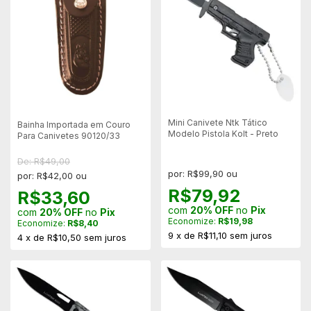
Mini Canivete Ntk Tático
Bainha Importada em Couro
Modelo Pistola Kolt - Preto
Para Canivetes 90120/33
De: R$49,00
por: R$99,90 ou
por: R$42,00 ou
R$79,92
R$33,60
com
20% OFF
no
Pix
com
20% OFF
no
Pix
Economize:
R$19,98
Economize:
R$8,40
9
x
de
R$11,10
sem juros
4
x
de
R$10,50
sem juros