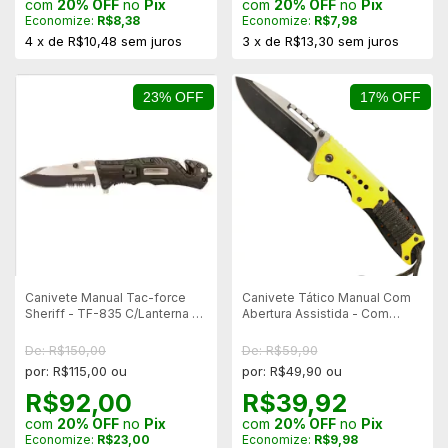
com
20% OFF
no
Pix
com
20% OFF
no
Pix
Economize:
R$8,38
Economize:
R$7,98
4
x
de
R$10,48
sem juros
3
x
de
R$13,30
sem juros
23% OFF
17% OFF
Canivete Manual Tac-force
Canivete Tático Manual Com
Sheriff - TF-835 C/Lanterna e
Abertura Assistida - Com
Quebra Vidros e Cortador de
Paracord Amarelo e Preto
Cinto
De: R$150,00
De: R$59,90
por: R$115,00 ou
por: R$49,90 ou
R$92,00
R$39,92
com
20% OFF
no
Pix
com
20% OFF
no
Pix
Economize:
R$23,00
Economize:
R$9,98