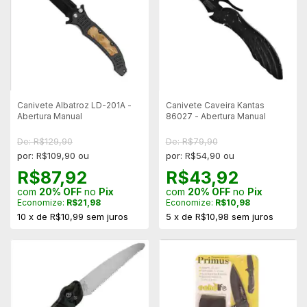
Canivete Albatroz LD-201A -
Canivete Caveira Kantas
Abertura Manual
86027 - Abertura Manual
De: R$129,90
De: R$79,90
por: R$109,90 ou
por: R$54,90 ou
R$87,92
R$43,92
com
20% OFF
no
Pix
com
20% OFF
no
Pix
Economize:
R$21,98
Economize:
R$10,98
10
x
de
R$10,99
sem juros
5
x
de
R$10,98
sem juros