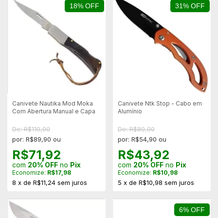
18% OFF
31% OFF
Canivete Nautika Mod Moka
Canivete Ntk Stop - Cabo em
Com Abertura Manual e Capa
Alumínio
De: R$110,00
De: R$80,00
por: R$89,90 ou
por: R$54,90 ou
R$71,92
R$43,92
com
20% OFF
no
Pix
com
20% OFF
no
Pix
Economize:
R$17,98
Economize:
R$10,98
8
x
de
R$11,24
sem juros
5
x
de
R$10,98
sem juros
6% OFF