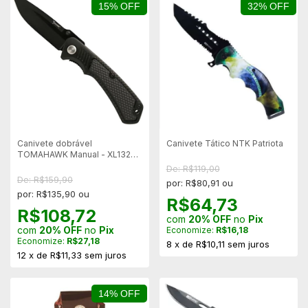
15% OFF
32% OFF
Canivete dobrável
Canivete Tático NTK Patriota
TOMAHAWK Manual - XL1328
Ambidestro
De: R$119,00
De: R$159,90
por: R$80,91 ou
por: R$135,90 ou
R$64,73
R$108,72
com
20% OFF
no
Pix
com
20% OFF
no
Pix
Economize:
R$16,18
Economize:
R$27,18
8
x
de
R$10,11
sem juros
12
x
de
R$11,33
sem juros
14% OFF