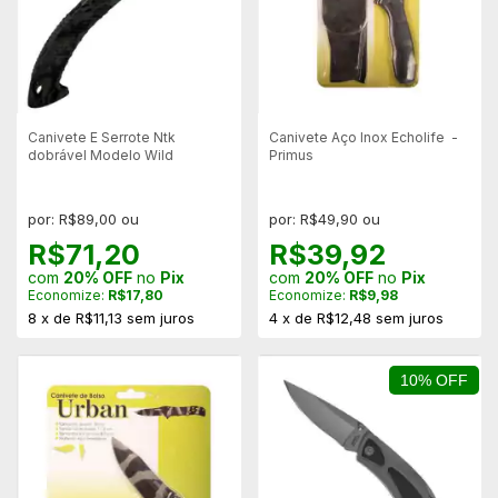
Canivete E Serrote Ntk
Canivete Aço Inox Echolife -
dobrável Modelo Wild
Primus
por: R$89,00 ou
por: R$49,90 ou
R$71,20
R$39,92
com
20% OFF
no
Pix
com
20% OFF
no
Pix
Economize:
R$17,80
Economize:
R$9,98
8
x
de
R$11,13
sem juros
4
x
de
R$12,48
sem juros
10% OFF