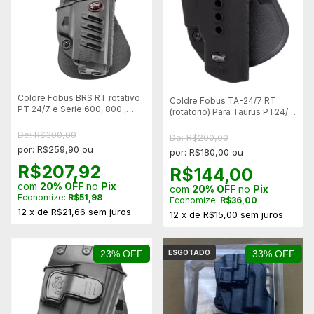
Coldre Fobus BRS RT rotativo
Coldre Fobus TA-24/7 RT
PT 24/7 e Serie 600, 800 ,
(rotatorio) Para Taurus PT24/7
900 e 140 Destro
Gen. 1 - Destro
De: R$300,00
De: R$200,00
por: R$259,90 ou
por: R$180,00 ou
R$207,92
R$144,00
com
20% OFF
no
Pix
com
20% OFF
no
Pix
Economize:
R$51,98
Economize:
R$36,00
12
x
de
R$21,66
sem juros
12
x
de
R$15,00
sem juros
23% OFF
ESGOTADO
33% OFF