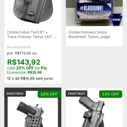
Coldre Fobus Tach RT +
Coldre Polimero Serpa
Trava. Pistolas Taurus 24/7 G1
Blackhawk Taurus Judge
- Rotatorio
De: R$234,00
por: R$179,90 ou
R$143,92
com
20% OFF
no
Pix
Economize:
R$35,98
12
x
de
R$14,99
sem juros
ESGOTADO
10% OFF
ESGOTADO
13% OFF