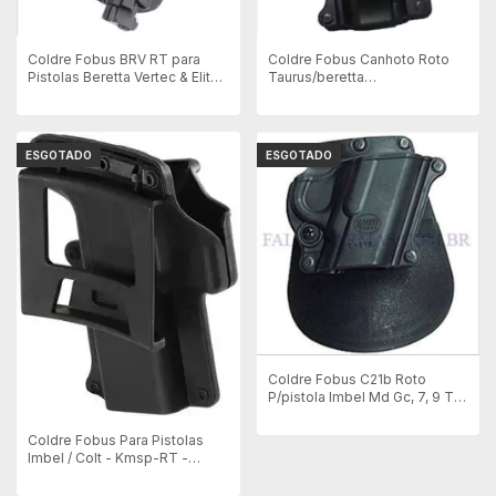
Coldre Fobus BRV RT para
Coldre Fobus Canhoto Roto
Pistolas Beretta Vertec & Elite
Taurus/beretta
.40 e Taurus PT 92 - Destro
58/59/92/96/99/917
ESGOTADO
ESGOTADO
Coldre Fobus C21b Roto
P/pistola Imbel Md Gc, 7, 9 T,
Colt 1911
Coldre Fobus Para Pistolas
Imbel / Colt - Kmsp-RT -
Rotatório