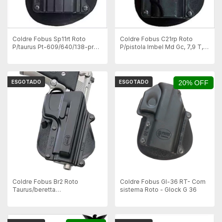
Coldre Fobus Sp11rt Roto
Coldre Fobus C21rp Roto
P/taurus Pt-609/640/138-pro
P/pistola Imbel Md Gc, 7,9 T,
e 24/7
Colt 1911
ESGOTADO
ESGOTADO
20% OFF
Coldre Fobus Br2 Roto
Coldre Fobus Gl-36 RT- Com
Taurus/beretta
sistema Roto - Glock G 36
58/59/92/96/99/917 S/trilho