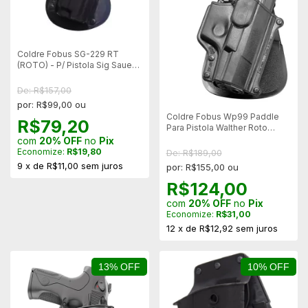
Coldre Fobus SG-229 RT
(ROTO) - P/ Pistola Sig Sauer
228 e 229
De: R$157,00
por: R$99,00 ou
Coldre Fobus Wp99 Paddle
R$79,20
Para Pistola Walther Roto
(WP99RT)
com
20% OFF
no
Pix
Economize:
R$19,80
De: R$189,00
9
x
de
R$11,00
sem juros
por: R$155,00 ou
R$124,00
com
20% OFF
no
Pix
Economize:
R$31,00
12
x
de
R$12,92
sem juros
13% OFF
10% OFF