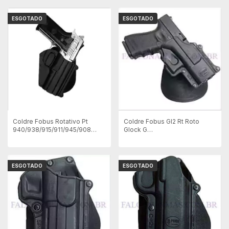
ESGOTADO
ESGOTADO
Coldre Fobus Rotativo Pt
Coldre Fobus Gl2 Rt Roto
940/938/915/911/945/908
Glock G
Sem Trilho (TA940RT)
17/19/22/23/25/26/27/28
ESGOTADO
ESGOTADO