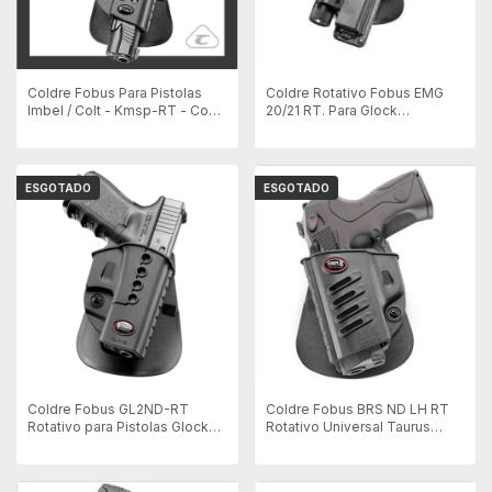
Coldre Fobus Para Pistolas
Coldre Rotativo Fobus EMG
Imbel / Colt - Kmsp-RT - Com
20/21 RT. Para Glock
Passador de CINTO
G20/G21/21SF/37 Com
Lanterna - Destro
ESGOTADO
ESGOTADO
Coldre Fobus GL2ND-RT
Coldre Fobus BRS ND LH RT
Rotativo para Pistolas Glock
Rotativo Universal Taurus
G17/19/22/25 - Destro
Canhoto