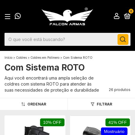
0
Início
>
Coldres
>
Coldres em Polímero
>
Com Sistema ROTO
Com Sistema ROTO
Aqui você encontrará uma ampla seleção de
coldres com sistema ROTO para atender às
suas necessidades de proteção e durabilidade
26 produtos
ORDENAR
FILTRAR
10% OFF
41% OFF
Mostruário