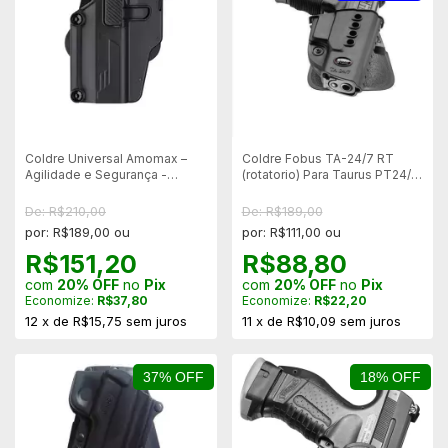
Coldre Universal Amomax –
Coldre Fobus TA-24/7 RT
Agilidade e Segurança -
(rotatorio) Para Taurus PT24/7
Canhoto
Gen. 1 - Mostruario
De: R$210,00
De: R$189,00
por: R$189,00 ou
por: R$111,00 ou
R$151,20
R$88,80
com
20% OFF
no
Pix
com
20% OFF
no
Pix
Economize:
R$37,80
Economize:
R$22,20
12
x
de
R$15,75
sem juros
11
x
de
R$10,09
sem juros
37% OFF
18% OFF