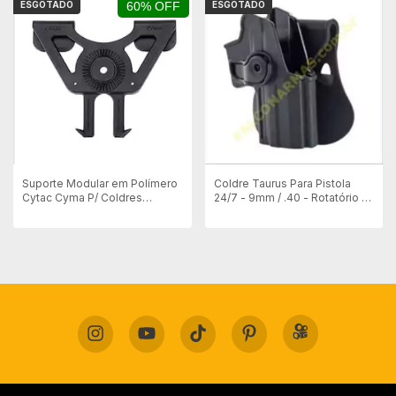
ESGOTADO
60% OFF
ESGOTADO
Suporte Modular em Polímero
Coldre Taurus Para Pistola
Cytac Cyma P/ Coldres
24/7 - 9mm / .40 - Rotatório +
Rotativos
Botão