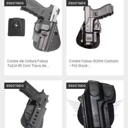
ESGOTADO
ESGOTADO
Coldre de Cintura Fobus
Coldre Fobus Gl2lhrt Canhoto
Ta2ch Rt Com Trava de
- Pst Glock
Indicador- Para Pistola Taurus
17/19/22/23/25/34/35
24/7 G2 - Destro
ESGOTADO
ESGOTADO