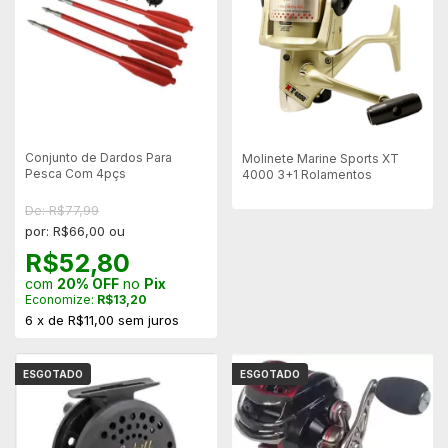
Conjunto de Dardos Para
Molinete Marine Sports XT
Pesca Com 4pçs
4000 3+1 Rolamentos
De: R$77,99
por: R$66,00 ou
R$52,80
com
20% OFF
no
Pix
Economize:
R$13,20
6
x
de
R$11,00
sem juros
ESGOTADO
ESGOTADO