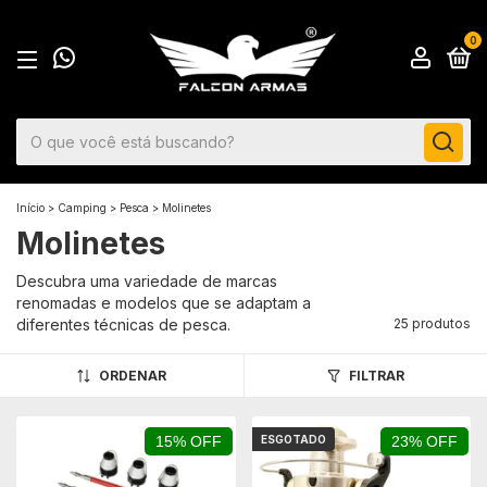
0
Início
>
Camping
>
Pesca
>
Molinetes
Molinetes
Descubra uma variedade de marcas
renomadas e modelos que se adaptam a
diferentes técnicas de pesca.
25 produtos
ORDENAR
FILTRAR
15% OFF
ESGOTADO
23% OFF