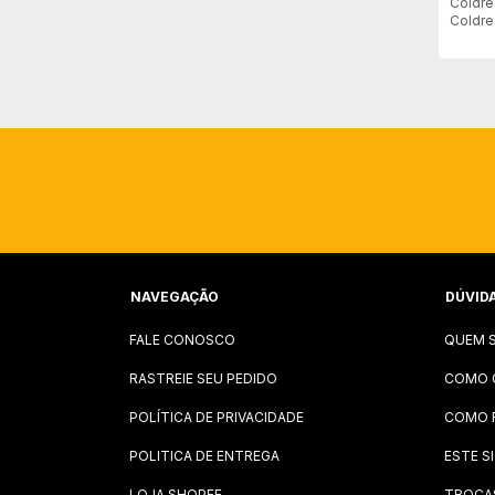
Coldre
Coldre
Canho
NAVEGAÇÃO
DÚVID
FALE CONOSCO
QUEM 
RASTREIE SEU PEDIDO
COMO 
POLÍTICA DE PRIVACIDADE
COMO 
POLITICA DE ENTREGA
ESTE S
LOJA SHOPEE
TROCA