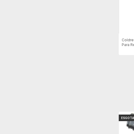
Coldre
Para Re
Destro
ESGOT