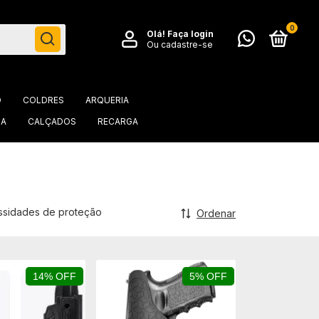
0
Olá!
Faça login
Ou cadastre-se
O
COLDRES
ARQUERIA
IA
CALÇADOS
RECARGA
essidades de proteção
Ordenar
14% OFF
5% OFF