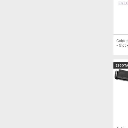
Coldre
- Gloc
17/19/
ESGOT