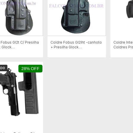
 Fobus Gl2t C/ Presilha
Coldre Fobus Gl2lht -canhoto
Coldre Int
k Glock
+ Presilha Glock
Coldres Pi
22/23/25/34/35
17/19/22/23/25/34
838C - Des
ADO
28% OFF