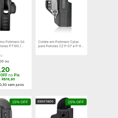
erno Polímero Só
Coldre em Polímero Cytac
tolas PT100 /
para Pistolas CZ P-07 e P-09
BERETTA 92 -
- Destro IWB
00
,00 ou
,20
 OFF
no
Pix
:
R$16,80
0,50
sem juros
15% OFF
ESGOTADO
15% OFF