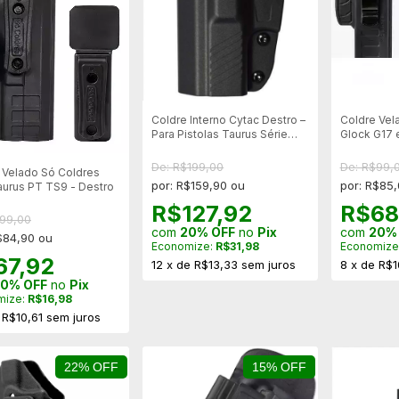
Coldre Interno Cytac Destro –
Coldre Vel
Para Pistolas Taurus Série
Glock G17 
800 - TH - 24/7
De: R$199,00
De: R$99,
 Velado Só Coldres
por: R$159,90 ou
por: R$85
aurus PT TS9 - Destro
R$127,92
R$68
$99,00
com
20% OFF
no
Pix
com
20%
$84,90 ou
Economize:
R$31,98
Economize
67,92
12
x
de
R$13,33
sem juros
8
x
de
R$1
0% OFF
no
Pix
mize:
R$16,98
e
R$10,61
sem juros
22% OFF
15% OFF