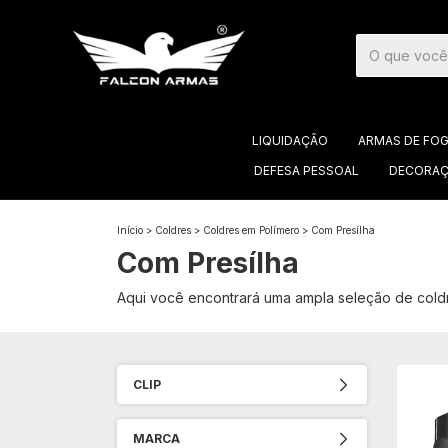
LIQUIDAÇÃO
ARMAS DE FO
DEFESA PESSOAL
DECORAÇ
Início
>
Coldres
>
Coldres em Polímero
>
Com Presílha
Com Presílha
Aqui você encontrará uma ampla seleção de cold
CLIP
MARCA