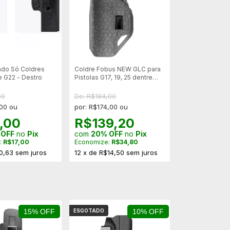
ado Só Coldres
Coldre Fobus NEW GLC para
e G22 - Destro
Pistolas G17, 19, 25 dentre
outros - Destro
00
De: R$184,00
,00 ou
por: R$174,00 ou
,00
R$139,20
 OFF
no
Pix
com
20% OFF
no
Pix
:
R$17,00
Economize:
R$34,80
0,63
sem juros
12
x
de
R$14,50
sem juros
15% OFF
ESGOTADO
10% OFF