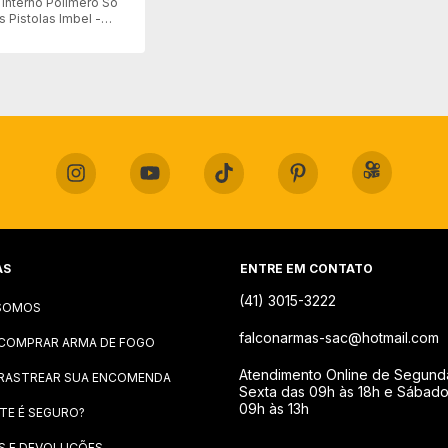
 Interno Polímero Só
s Pistolas Imbel -
to
AS
ENTRE EM CONTATO
(41) 3015-3222
SOMOS
falconarmas-sac@hotmail.com
COMPRAR ARMA DE FOGO
Atendimento Online de Segund
RASTREAR SUA ENCOMENDA
Sexta das 09h às 18h e Sábad
09h às 13h
ITE É SEGURO?
S E DEVOLUÇÕES