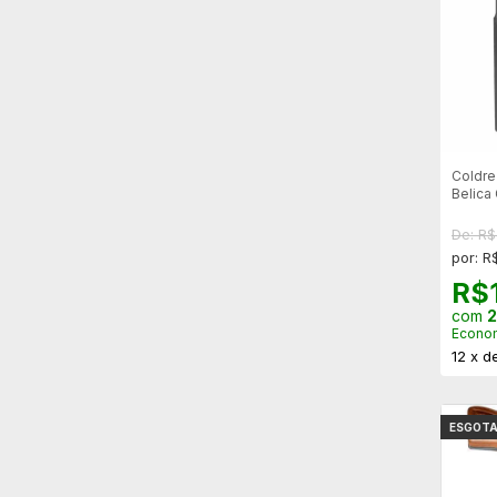
Coldre
Belica
30196.
De: R
por: R
R$
com
2
Econo
12
x
d
ESGOT