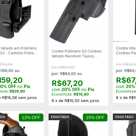
 Velado em Polimero
Coldre Int
Coldre Polímero Só Coldres
 G3 - Canhoto Preto
Coldres Pis
Velado Revolver Taurus
2
PT92AF E 
Tracker 7 Tiros - Canhoto
Canhoto
$255,00
De: R$99,
De: R$99,00
$199,00 ou
por: R$84
por: R$84,00 ou
159,20
R$67
R$67,20
0% OFF
no
Pix
com
20%
com
20% OFF
no
Pix
mize:
R$39,80
Economize
Economize:
R$16,80
e
R$16,58
sem juros
8
x
de
R$1
8
x
de
R$10,50
sem juros
ADO
12% OFF
ESGOTADO
15% OFF
ESGOTADO