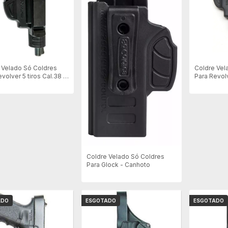
 Velado Só Coldres
Coldre Vel
volver 5 tiros Cal.38 -
Para Revolv
Cal.38/357
Coldre Velado Só Coldres
Para Glock - Canhoto
ADO
ESGOTADO
ESGOTADO