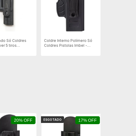
ado Só Coldres
Coldre Interno Polímero Só
er 5 tiros
Coldres Pistolas Imbel -
 - Canhoto
Destro
20% OFF
ESGOTADO
17% OFF