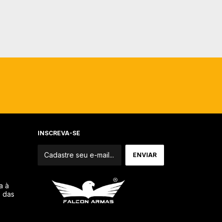
INSCREVA-SE
a à
o das