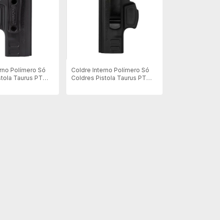
erno Polímero Só
Coldre Interno Polímero Só
stola Taurus PT
Coldres Pistola Taurus PT
tro
838C - Canhoto