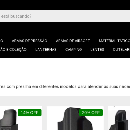
GO
ARMAS DE PRESSÃO
ARMAS DE AIRSOFT
MATERIAL TÁTIC
ÃO E COLEÇÃO
LANTERNAS
CAMPING
LENTES
CUTELAR
res com presilha em diferentes modelos para atender às suas nec
14% OFF
20% OFF