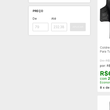
PREÇO
De
Até
APLICAR
Coldre
Para T
De: R
por: R
R$
com
2
Econo
8
x
d