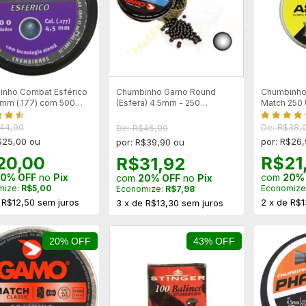
nho Combat Esférico
Chumbinho Gamo Round
Chumbinho
5mm (.177) com 500
(Esfera) 4.5mm - 250
Match 250
des
Unidades
$44,90
De: R$38,
De: R$45,00
$25,00 ou
por: R$26
por: R$39,90 ou
20,00
R$21
R$31,92
0% OFF
no
Pix
com
20%
com
20% OFF
no
Pix
mize:
R$5,00
Economize
Economize:
R$7,98
e
R$12,50
sem juros
2
x
de
R$1
3
x
de
R$13,30
sem juros
20% OFF
43% OFF