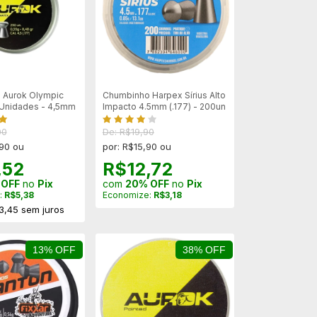
 Aurok Olympic
Chumbinho Harpex Sírius Alto
 Unidades - 4,5mm
Impacto 4.5mm (.177) - 200un
00
De: R$19,90
,90 ou
por: R$15,90 ou
,52
R$12,72
 OFF
no
Pix
com
20% OFF
no
Pix
:
R$5,38
Economize:
R$3,18
3,45
sem juros
13% OFF
38% OFF