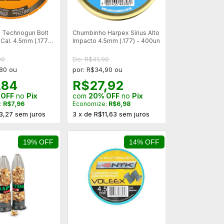
 Technogun Bolt
Chumbinho Harpex Sírius Alto
Cal. 4.5mm (.177) -
Impacto 4.5mm (.177) - 400un
00
De: R$41,90
,80 ou
por: R$34,90 ou
,84
R$27,92
 OFF
no
Pix
com
20% OFF
no
Pix
:
R$7,96
Economize:
R$6,98
3,27
sem juros
3
x
de
R$11,63
sem juros
19% OFF
14% OFF