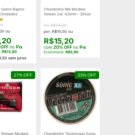
 Gamo Raptor
Chumbinho Ntk Modelo
 Unidades
Voleex Cal. 4,5mm - 250un
00
De: R$22,00
,00 ou
por: R$19,00 ou
,20
R$15,20
 OFF
no
Pix
com
20% OFF
no
Pix
:
R$13,80
Economize:
R$3,80
1,50
sem juros
27% OFF
23% OFF
 Stinger Modelo
Chumbinho Technogun Sonic