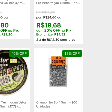
ca Calibre 4,5mm -
Pro Penetração 4.5mm (.177)
xa
- 250un
00
De: R$32,00
00 ou
por: R$24,60 ou
,80
R$19,68
 OFF
no
Pix
com
20% OFF
no
Pix
:
R$3,20
Economize:
R$4,92
2
x
de
R$12,30
sem juros
40% OFF
15% OFF
 Technogun Vetor
Chumbinho Sp 4,5mm - 200
5mm (.177) -
Unidades