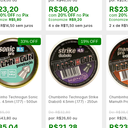
23,20
R$36,80
R$23
0% OFF
no
Pix
com
20% OFF
no
Pix
com
20%
mize:
R$5,80
Economize:
R$9,20
Economize
e
R$14,50
sem juros
4
x
de
R$11,50
sem juros
2
x
de
R$1
33% OFF
19% OFF
inho Technogun Sonic
Chumbinho Technogun Strike
Chumbinho
l. 4.5mm (.177) - 500un
Diabolô 4.5mm (.177) - 250un
Mamuth Pr
(.177) - 25
$65,00
De: R$32,80
De: R$38,
$43,80 ou
por: R$26,60 ou
por: R$29
35,04
R$21,28
R$23