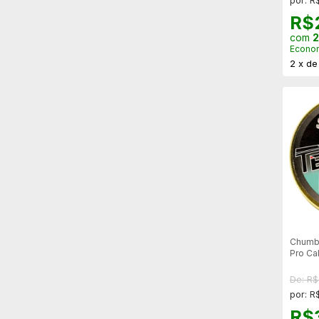
R$
com
2
Econo
2
x
d
Chumb
Pro Ca
De: R
por: R
R$