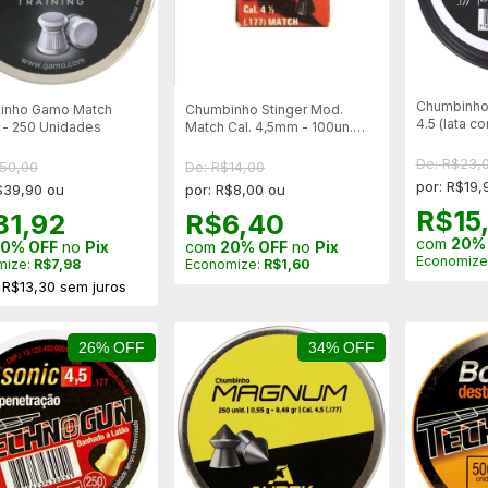
Chumbinho
inho Gamo Match
Chumbinho Stinger Mod.
4.5 (lata c
- 250 Unidades
Match Cal. 4,5mm - 100un.
Caixa
De: R$23,
$50,00
De: R$14,00
por: R$19,
$39,90 ou
por: R$8,00 ou
R$15
31,92
R$6,40
com
20%
0% OFF
no
Pix
com
20% OFF
no
Pix
Economize
mize:
R$7,98
Economize:
R$1,60
e
R$13,30
sem juros
26% OFF
34% OFF