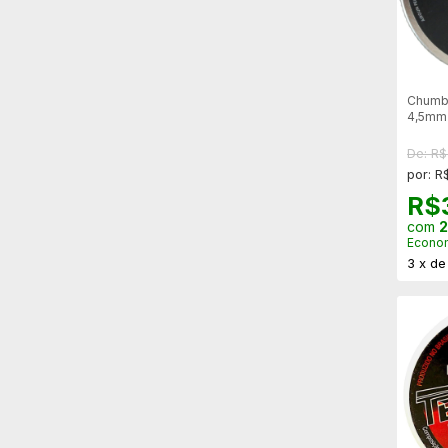
Chumb
4,5mm 
De: R
por: R
R$
com
2
Econo
3
x
d