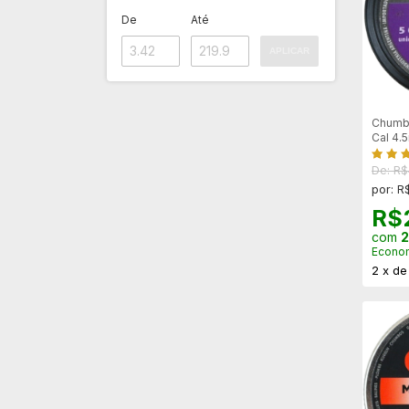
De
Até
APLICAR
Chumbi
Cal 4.
Unida
De: R
por: R
R$
com
2
Econo
2
x
d