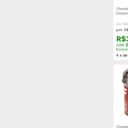
Chumb
Distan
200 U
De: R
por: R
R$
com
2
Econo
4
x
d
Chumbi