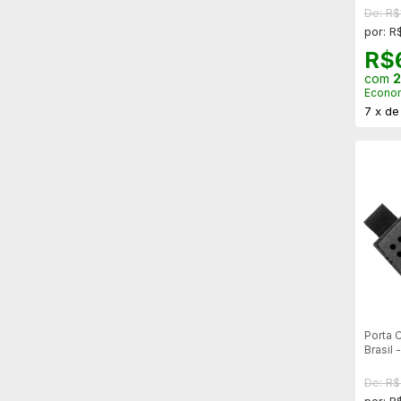
De: R$
por: R
R$
com
2
Econo
7
x
d
Porta 
Brasil 
De: R
por: R