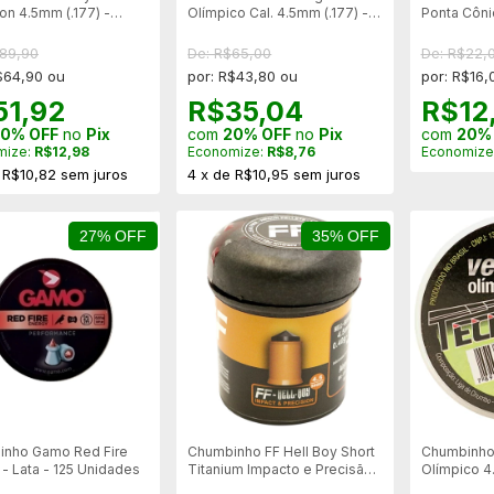
ion 4.5mm (.177) -
Olímpico Cal. 4.5mm (.177) -
Ponta Côni
500un
200un. Cai
$89,90
De: R$65,00
De: R$22,
$64,90 ou
por: R$43,80 ou
por: R$16,
51,92
R$35,04
R$12
0% OFF
no
Pix
com
20% OFF
no
Pix
com
20%
mize:
R$12,98
Economize:
R$8,76
Economize
e
R$10,82
sem juros
4
x
de
R$10,95
sem juros
27% OFF
35% OFF
nho Gamo Red Fire
Chumbinho FF Hell Boy Short
Chumbinho
- Lata - 125 Unidades
Titanium Impacto e Precisão
Olímpico 4.
4.5mm (.177) - 100un
250un