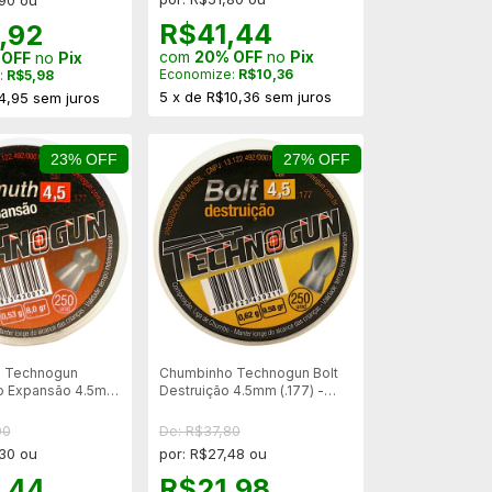
R$41,44
,92
com
20% OFF
no
Pix
 OFF
no
Pix
Economize:
R$10,36
:
R$5,98
5
x
de
R$10,36
sem juros
4,95
sem juros
23% OFF
27% OFF
 Technogun
Chumbinho Technogun Bolt
o Expansão 4.5mm
Destruição 4.5mm (.177) -
0un
250un
00
De: R$37,80
,30 ou
por: R$27,48 ou
,44
R$21,98