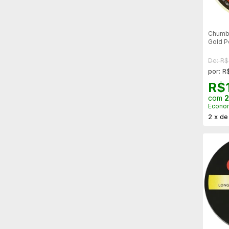
Chumb
Gold P
- 250u
De: R
por: R
R$
com
2
Econo
2
x
d