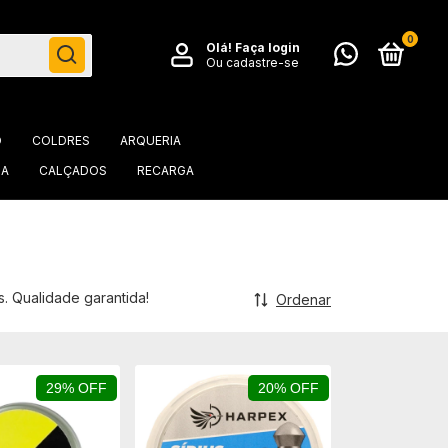
0
Olá!
Faça login
Ou cadastre-se
O
COLDRES
ARQUERIA
IA
CALÇADOS
RECARGA
. Qualidade garantida!
Ordenar
29% OFF
20% OFF