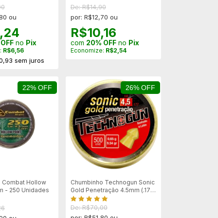
00
De: R$14,90
,80 ou
por: R$12,70 ou
,24
R$10,16
 OFF
no
Pix
com
20% OFF
no
Pix
:
R$6,56
Economize:
R$2,54
0,93
sem juros
22% OFF
26% OFF
 Combat Hollow
Chumbinho Technogun Sonic
m - 250 Unidades
Gold Penetração 4.5mm (.177)
- 500un
De: R$70,00
26
por: R$51,80 ou
,90 ou