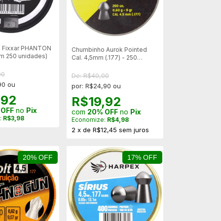
 Fixxar PHANTON
Chumbinho Aurok Pointed
om 250 unidades)
Cal. 4,5mm (.177) - 250
Unidades
00
De: R$40,00
90 ou
por: R$24,90 ou
,92
R$19,92
 OFF
no
Pix
com
20% OFF
no
Pix
:
R$3,98
Economize:
R$4,98
2
x
de
R$12,45
sem juros
20% OFF
17% OFF