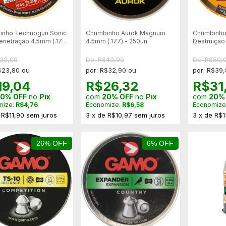
inho Technogun Sonic
Chumbinho Aurok Magnum
Chumbinho
enetração 4.5mm (.177)
4.5mm (.177) - 250un
Destruição 
n
500un
$32,00
De: R$49,90
De: R$50,
$23,80 ou
por: R$32,90 ou
por: R$39
19,04
R$26,32
R$31
0% OFF
no
Pix
com
20% OFF
no
Pix
com
20%
mize:
R$4,76
Economize:
R$6,58
Economize
e
R$11,90
sem juros
3
x
de
R$10,97
sem juros
3
x
de
R$1
26% OFF
6% OFF