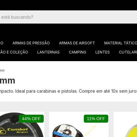
GO
ARMAS DE PRESSÃO
ARMAS DE AIRSOFT
MATERIAL TÁTIC
ÃO E COLEÇÃO
LANTERNAS
CAMPING
LENTES
CUTELAR
5mm
,5mm
acto. Ideal para carabinas e pistolas. Compre em até 10x sem juros
44% OFF
11% OFF