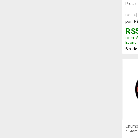
Precis
100un
De: R
por: R
R$
com
2
Econo
6
x
d
Chumbi
4,5mm 