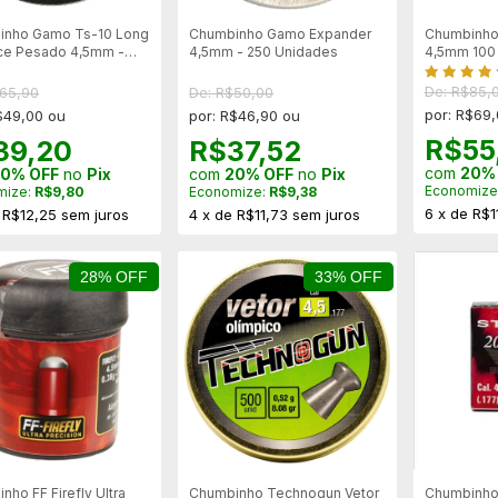
inho Gamo Ts-10 Long
Chumbinho Gamo Expander
Chumbinho
ce Pesado 4,5mm -
4,5mm - 250 Unidades
4,5mm 100
nidades
De: R$85,
$65,90
De: R$50,00
por: R$69
$49,00 ou
por: R$46,90 ou
R$55
39,20
R$37,52
com
20%
0% OFF
no
Pix
com
20% OFF
no
Pix
Economize
mize:
R$9,80
Economize:
R$9,38
6
x
de
R$1
e
R$12,25
sem juros
4
x
de
R$11,73
sem juros
28% OFF
33% OFF
nho FF Firefly Ultra
Chumbinho Technogun Vetor
Chumbinho