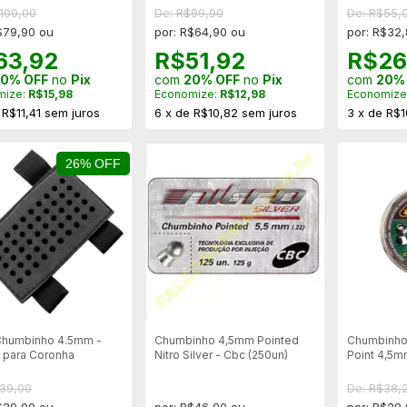
109,00
De: R$99,90
De: R$55,
$79,90 ou
por: R$64,90 ou
por: R$32
63,92
R$51,92
R$26
0% OFF
no
Pix
com
20% OFF
no
Pix
com
20%
mize:
R$15,98
Economize:
R$12,98
Economize
e
R$11,41
sem juros
6
x
de
R$10,82
sem juros
3
x
de
R$1
26% OFF
Chumbinho 4.5mm -
Chumbinho 4,5mm Pointed
Chumbinho
- para Coronha
Nitro Silver - Cbc (250un)
Point 4,5m
$39,00
De: R$38,
$29,00 ou
por: R$46,00 ou
por: R$29