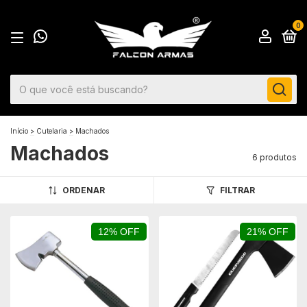
0
Início
>
Cutelaria
>
Machados
Machados
6 produtos
ORDENAR
FILTRAR
12% OFF
21% OFF