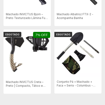
Machado INVICTUS Bjorn –
Machado Albatroz FTX-2 -
Preto Texturizado Lâmina Full
Acompanha Bainha
Tang
ESGOTADO
7% OFF
ESGOTADO
Conjunto Pá + Machado +
Machado INVICTUS Creta –
Faca + Serra - Columbus -
Preto | Compacto, Tático e
Echolife
Robusto