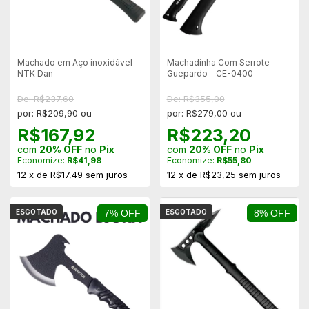
Machado em Aço inoxidável -
Machadinha Com Serrote -
NTK Dan
Guepardo - CE-0400
De: R$237,60
De: R$355,00
por: R$209,90 ou
por: R$279,00 ou
R$167,92
R$223,20
com
20% OFF
no
Pix
com
20% OFF
no
Pix
Economize:
R$41,98
Economize:
R$55,80
12
x
de
R$17,49
sem juros
12
x
de
R$23,25
sem juros
ESGOTADO
7% OFF
ESGOTADO
8% OFF