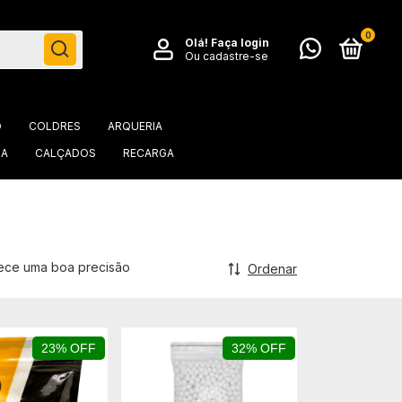
0
Olá!
Faça login
Ou cadastre-se
O
COLDRES
ARQUERIA
IA
CALÇADOS
RECARGA
erece uma boa precisão
Ordenar
23% OFF
32% OFF