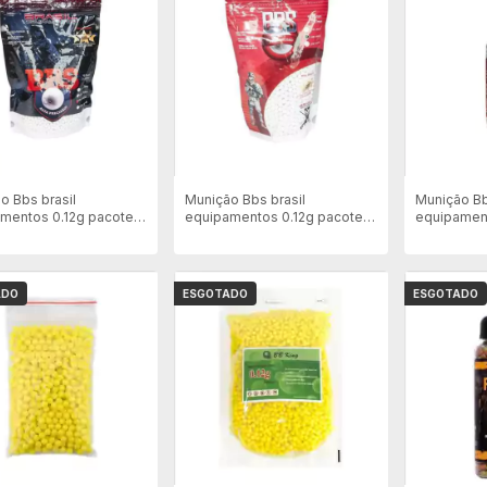
o Bbs brasil
Munição Bbs brasil
Munição Bb
mentos 0.12g pacote
equipamentos 0.12g pacote
equipament
000Un Branca
Com 2500 Un Branca
Mamadeira
Branca
ADO
ESGOTADO
ESGOTADO