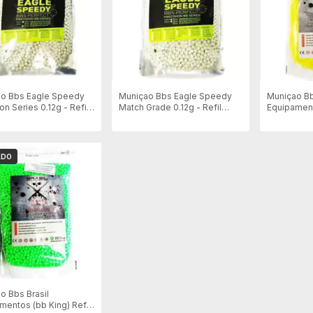
o Bbs Eagle Speedy
Muniçao Bbs Eagle Speedy
Muniçao Bb
on Series 0.12g - Refil
Match Grade 0.12g - Refil
Equipament
 - Branca
5000un - Branca
0.12g 5000
ADO
o Bbs Brasil
mentos (bb King) Refil