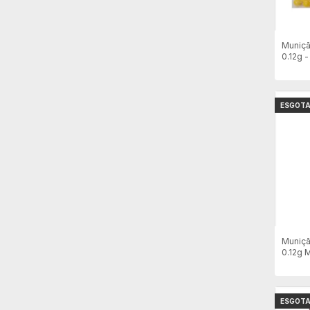
Muniçã
0.12g -
Amare
ESGOT
Muniçã
0.12g 
2000un
ESGOT