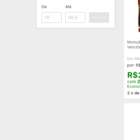
De
Até
APLICAR
Muniçã
Velozte
2000u
De: R
por: R
R$
com
2
Econo
2
x
d