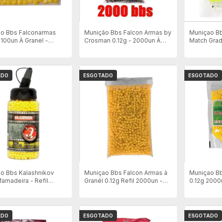
o Bbs Falconarmas
Munição Bbs Falcon Armas by
Muniçao B
 100un À Granel -
Crosman 0.12g - 2000un À
Match Grad
la
Granel - Mista
Refil 4000
ADO
ESGOTADO
ESGOTADO
o Bbs Kalashnikov
Muniçao Bbs Falcon Armas à
Muniçao Bb
Mamadeira - Refil
Granél 0.12g Refil 2000un -
0.12g 2000
 - Amarela
Amarela
ADO
ESGOTADO
ESGOTADO