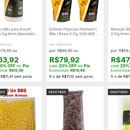
o BBs para Airsoft
Esferas Plásticas Premium (
Munição Bb
0.12g 6mm Mamadeira
BBs ) Rossi 0.12g 1000 BBS -
0.12g 6mm
 - Branca
4 Pacotes
un
100,00
De: R$119,90
$79,90 ou
por: R$99,90 ou
por: R$59
63,92
R$79,92
R$47
0% OFF
no
Pix
com
20% OFF
no
Pix
com
20%
mize:
R$15,98
Economize:
R$19,98
Economize
e
R$11,41
sem juros
9
x
de
R$11,10
sem juros
5
x
de
R$1
ADO
ESGOTADO
ESGOTADO