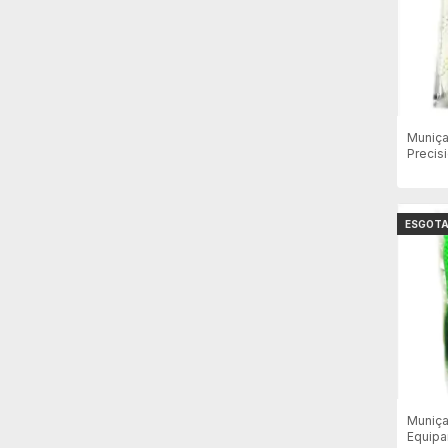
Muniça
Precisi
4000un
ESGOT
Muniça
Equipa