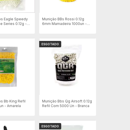
bs Eagle Speedy
Munição BBs Rossi 0.12g
e Series 0.12g -
6mm Mamadeira 1000un -
un - Branca
Amarela
ESGOTADO
s Bb King Refil
Munição Bbs Qg Airsoft 0.12g
un - Amarela
Refil Com 5000 Un - Branca
ESGOTADO