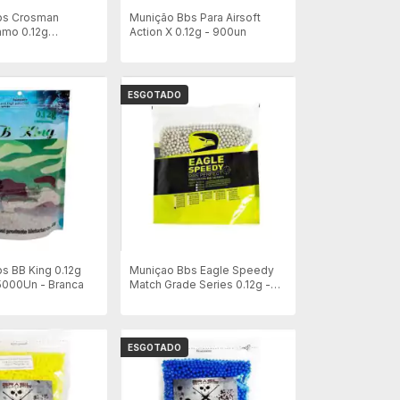
bs Crosman
Munição Bbs Para Airsoft
mmo 0.12g
Action X 0.12g - 900un
 Com 2000un -
ESGOTADO
s BB King 0.12g
Muniçao Bbs Eagle Speedy
5000Un - Branca
Match Grade Series 0.12g -
Refil 2000un - Branca
ESGOTADO