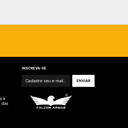
INSCREVA-SE
a à
o das