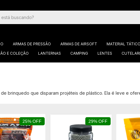
GO
ARMAS DE PRESSÃO
ARMAS DE AIRSOFT
MATERIAL TÁTIC
ÃO E COLEÇÃO
LANTERNAS
CAMPING
LENTES
CUTELAR
s de brinquedo que disparam projéteis de plástico. Ela é leve e of
25% OFF
29% OFF