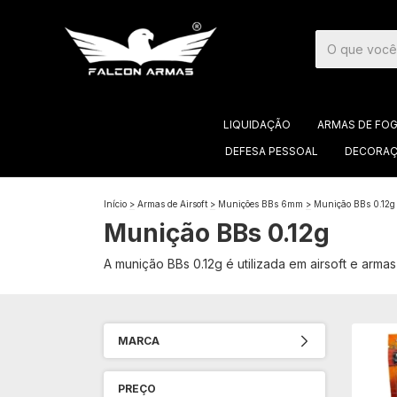
LIQUIDAÇÃO
ARMAS DE FO
DEFESA PESSOAL
DECORAÇ
Início
>
Armas de Airsoft
>
Munições BBs 6mm
>
Munição BBs 0.12g
Munição BBs 0.12g
A munição BBs 0.12g é utilizada em airsoft e arma
MARCA
PREÇO