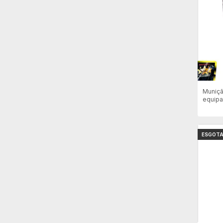
Muniçã
equipa
Com 5
ESGOT