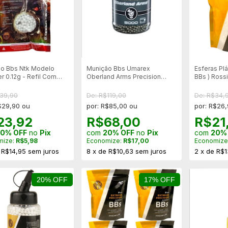
o Bbs Ntk Modelo
Munição Bbs Umarex
Esferas Plá
r 0.12g - Refil Com
Oberland Arms Precision
BBs ) Rossi
n
0.12g -5000un - Cinza
Pacote
$39,90
De: R$119,00
De: R$34,
$29,90 ou
por: R$85,00 ou
por: R$26
23,92
R$68,00
R$21
0% OFF
no
Pix
com
20% OFF
no
Pix
com
20%
mize:
R$5,98
Economize:
R$17,00
Economize
e
R$14,95
sem juros
8
x
de
R$10,63
sem juros
2
x
de
R$1
20% OFF
17% OFF