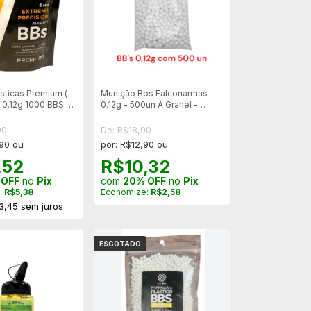
sticas Premium (
Munição Bbs Falconarmas
 0.12g 1000 BBS -
0.12g - 500un À Granel -
Branca
90
De: R$18,90
,90 ou
por: R$12,90 ou
,52
R$10,32
 OFF
no
Pix
com
20% OFF
no
Pix
:
R$5,38
Economize:
R$2,58
3,45
sem juros
ESGOTADO