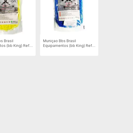
s Brasil
Muniçao Bbs Brasil
os (bb King) Refil
Equipamentos (bb King) Refil
un - Amarela
0.12g 5000un - Azul