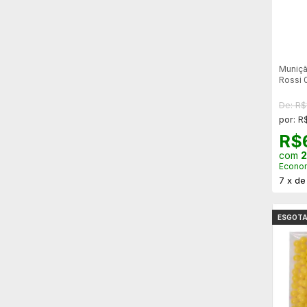
Muniçã
Rossi 
2000un
De: R$
por: R
R$
com
2
Econo
7
x
d
ESGOT