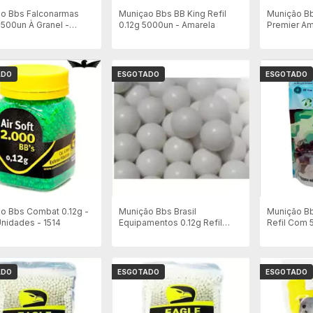
o Bbs Falconarmas
Muniçao Bbs BB King Refil
Munição B
 500un À Granel -
0.12g 5000un - Amarela
Premier A
la
Mamadeira
Mista
ADO
ESGOTADO
ESGOTADO
o Bbs Combat 0.12g -
Munição Bbs Brasil
Munição Bb
nidades - 1514
Equipamentos 0.12g Refil
Refil Com 
Com 5000un - Brancas
ADO
ESGOTADO
ESGOTADO