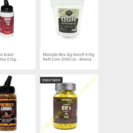
s brasil
Munição Bbs Qg Airsoft 0.12g
os 0.12g
Refil Com 2000 Un - Branca
 Com 2000 Un
ESGOTADO