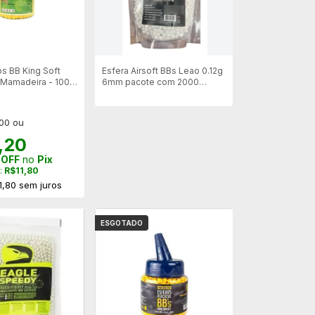
s BB King Soft
Esfera Airsoft BBs Leao 0.12g
 Mamadeira - 1000
6mm pacote com 2000
bolinhas
,00 ou
,20
 OFF
no
Pix
:
R$11,80
1,80
sem juros
ESGOTADO