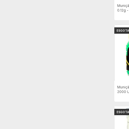
Muniçã
0.12g -
Amare
ESGOT
Muniçã
2000 U
ESGOT