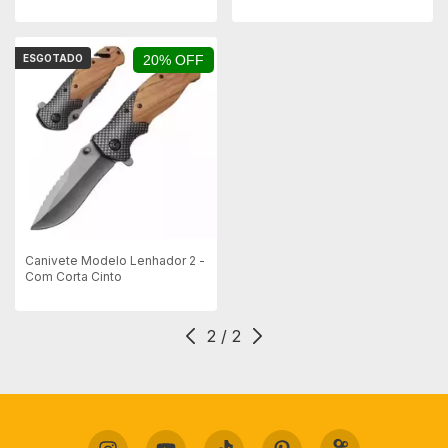
mod Arqueiro
CRKT
ESGOTADO
20% OFF
Canivete Modelo Lenhador 2 -
Com Corta Cinto
2
/
2