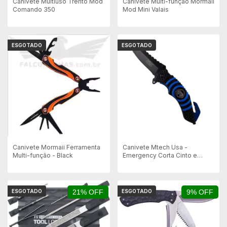
Canivete Multiuso Trento Mod
Canivete Multi-função Mormaii
Comando 350
Mod Mini Valais
ESGOTADO
ESGOTADO
Canivete Mormaii Ferramenta
Canivete Mtech Usa -
Multi-função - Black
Emergency Corta Cinto e
Quebra Vidro - Sem caixa
ESGOTADO
21% OFF
ESGOTADO
9% OFF