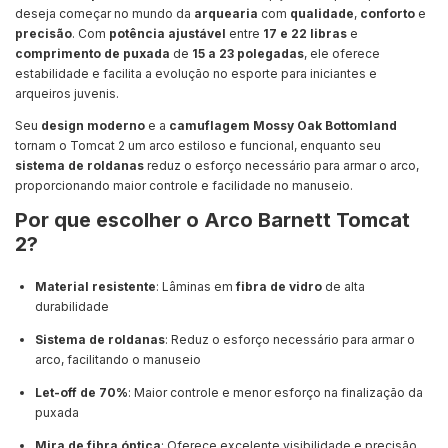
deseja começar no mundo da
arquearia
com
qualidade
,
conforto
e
precisão
. Com
potência ajustável
entre
17 e 22 libras
e
comprimento de puxada
de
15 a 23 polegadas
, ele oferece
estabilidade e facilita a evolução no esporte para iniciantes e
arqueiros juvenis.
Seu
design moderno
e a
camuflagem Mossy Oak Bottomland
tornam o Tomcat 2 um arco estiloso e funcional, enquanto seu
sistema de roldanas
reduz o esforço necessário para armar o arco,
proporcionando maior controle e facilidade no manuseio.
Por que escolher o Arco Barnett Tomcat
2?
Material resistente
: Lâminas em
fibra de vidro
de alta
durabilidade
Sistema de roldanas
: Reduz o esforço necessário para armar o
arco, facilitando o manuseio
Let-off de 70%
: Maior controle e menor esforço na finalização da
puxada
Mira de fibra óptica
: Oferece excelente visibilidade e precisão,