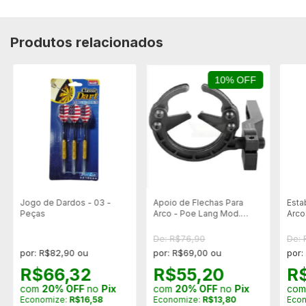
Produtos relacionados
10% OFF
Jogo de Dardos - 03 -
Apoio de Flechas Para
Estab
Peças
Arco - Poe Lang Mod.
Arco
Twister Capture Rest -
B10002n
De: R$76,90
De: 
por: R$82,90 ou
por: R$69,00 ou
por:
R$66,32
R$55,20
R
com
20% OFF
no
Pix
com
20% OFF
no
Pix
co
Economize:
R$16,58
Economize:
R$13,80
Eco