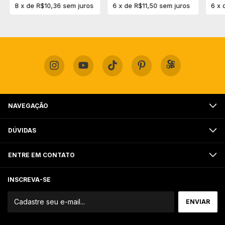
8
x
de
R$10,36
sem juros
6
x
de
R$11,50
sem juros
6
x
NAVEGAÇÃO
DÚVIDAS
ENTRE EM CONTATO
INSCREVA-SE