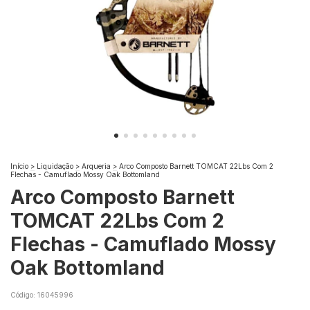
Início
>
Liquidação
>
Arqueria
>
Arco Composto Barnett TOMCAT 22Lbs Com 2
Flechas - Camuflado Mossy Oak Bottomland
Arco Composto Barnett
TOMCAT 22Lbs Com 2
Flechas - Camuflado Mossy
Oak Bottomland
Código:
16045996