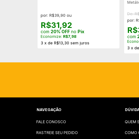
Metáli
De: R
por: R$39,90 ou
por: 
R$31,92
R$
com
20% OFF
no
Pix
com
Economize:
R$7,98
Econo
3
x
de
R$13,30
sem juros
ros
3
x
d
NAVEGAÇÃO
DÚVID
FALE CONOSCO
QUEM 
RASTREIE SEU PEDIDO
COMO 