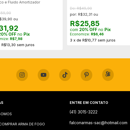
co e Fluido Amortizador
De: R$49,90
$59,90
por: R$32,31 ou
R$39,90 ou
R$25,85
31,92
com
20% OFF
no
Pix
20% OFF
no
Pix
Economize:
R$6,46
mize:
R$7,98
3
x
de
R$10,77
sem juros
e
R$13,30
sem juros
AS
ENTRE EM CONTATO
(41) 3015-3222
SOMOS
falconarmas-sac@hotmail.com
COMPRAR ARMA DE FOGO