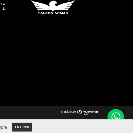
a à
o das
mpra.
ENTENDI