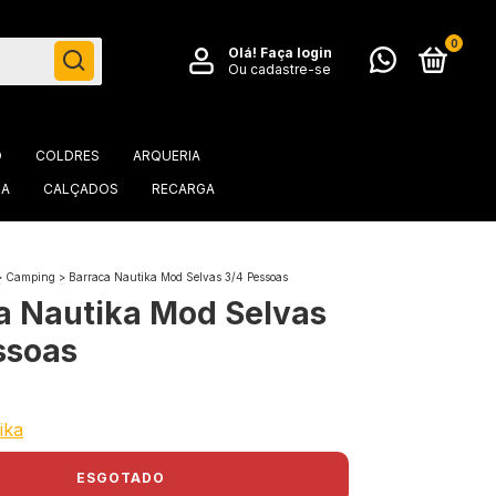
0
Olá!
Faça login
Ou cadastre-se
O
COLDRES
ARQUERIA
IA
CALÇADOS
RECARGA
>
Camping
>
Barraca Nautika Mod Selvas 3/4 Pessoas
a Nautika Mod Selvas
ssoas
ika