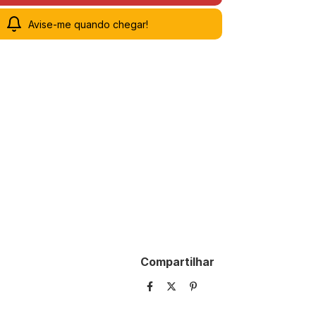
Avise-me quando chegar!
Compartilhar