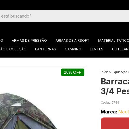
GO
ARMAS DE PRESSÃO
ARMAS DE AIRSOFT
MATERIAL TÁTIC
ÃO E COLEÇÃO
LANTERNAS
CAMPING
LENTES
CUTELAR
26% OFF
Início
>
Liquidação
Barrac
3/4 Pe
Código:
7759
Marca:
Naut