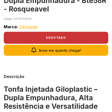
Dupla Empunhadura - Bte58R
- Rosqueavel
Código:
44735729006
Marca:
Giloplastic
Avise-me quando chegar!
Descrição
Tonfa Injetada Giloplastic –
Dupla Empunhadura, Alta
Resistência e Versatilidade