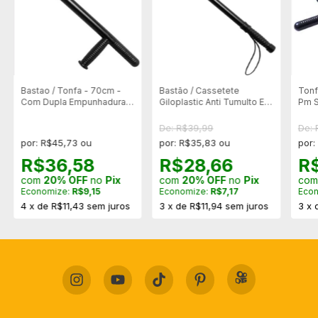
Bastao / Tonfa - 70cm -
Bastão / Cassetete
Tonf
Com Dupla Empunhadura -
Giloplastic Anti Tumulto Em
Pm S
Bted70
Polímero 60cm - BTI60
BTI
De: R$39,99
De: 
por: R$45,73 ou
por: R$35,83 ou
por:
R$36,58
R$28,66
R
com
20% OFF
no
Pix
com
20% OFF
no
Pix
co
Economize:
R$9,15
Economize:
R$7,17
Eco
4
x
de
R$11,43
sem juros
3
x
de
R$11,94
sem juros
3
x