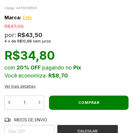
Código:
44735728559
Marca:
Elite
R$47,00
por:
R$43,50
4
x
de
R$10,88
sem juros
R$34,80
com
20% OFF
pagando no
Pix
Você economiza:
R$8,70
Ver mais detalhes
MEIOS DE ENVIO
ALTERAR CEP
ENTREGAS PARA O CEP:
CALCULAR