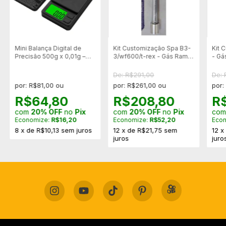
Mini Balança Digital de
Kit Customização Spa B3-
Kit 
Precisão 500g x 0,01g –
3/wf600/t-rex - Gás Ram
- Gá
Display LCD
45kg+bucha
50kg
De: R$291,00
De: 
por: R$81,00 ou
por: R$261,00 ou
por:
R$64,80
R$208,80
R
com
20% OFF
no
Pix
com
20% OFF
no
Pix
co
Economize:
R$16,20
Economize:
R$52,20
Eco
8
x
de
R$10,13
sem juros
12
x
de
R$21,75
sem
12
juros
juro