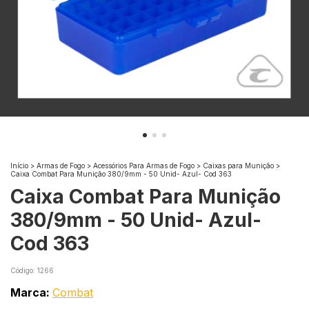
Início
>
Armas de Fogo
>
Acessórios Para Armas de Fogo
>
Caixas para Munição
>
Caixa Combat Para Munição 380/9mm - 50 Unid- Azul- Cod 363
Caixa Combat Para Munição
380/9mm - 50 Unid- Azul-
Cod 363
Código:
1266
Marca:
Combat