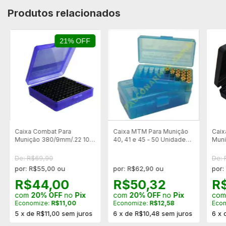
Produtos relacionados
21% OFF
Caixa Combat Para
Caixa MTM Para Munição
Caix
Munição 380/9mm/.22 100
40, 41 e 45 - 50 Unidades
Muni
Unid. - Azul
(cores diversas)
Unid
De: R$69,90
De: 
por: R$55,00 ou
por: R$62,90 ou
por:
R$44,00
R$50,32
R
com
20% OFF
no
Pix
com
20% OFF
no
Pix
co
Economize:
R$11,00
Economize:
R$12,58
Eco
5
x
de
R$11,00
sem juros
6
x
de
R$10,48
sem juros
6
x