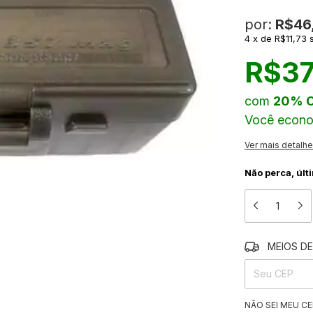
por:
R$46
4
x
de
R$11,73
R$37
com
20% 
Você econ
Ver mais detalh
Não perca, últ
MEIOS DE
ENTREGAS PARA
NÃO SEI MEU CE