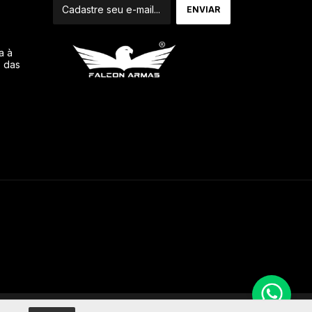
a à
o das