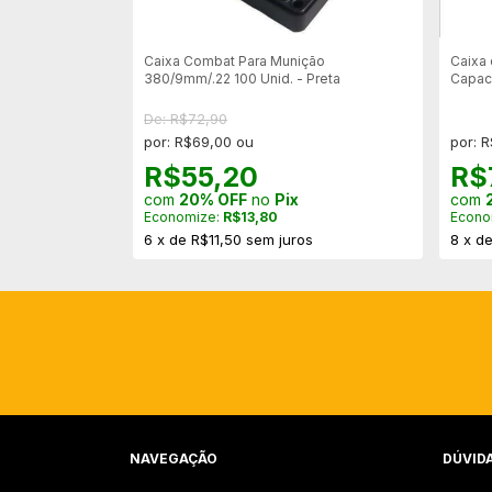
 Longas Tipo
d cod 646
Caixa Combat Para Munição
Caixa 
380/9mm/.22 100 Unid. - Preta
Capac
De: R$72,90
por: R$69,00 ou
por: 
R$55,20
R$
com
20% OFF
no
Pix
com
ros
Economize:
R$13,80
Econo
6
x
de
R$11,50
sem juros
8
x
d
NAVEGAÇÃO
DÚVID