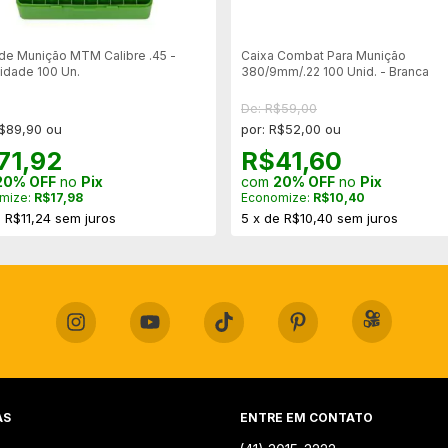
de Munição MTM Calibre .45 -
Caixa Combat Para Munição
idade 100 Un.
380/9mm/.22 100 Unid. - Branca
De: R$59,00
R$89,90 ou
por: R$52,00 ou
71,92
R$41,60
20% OFF
no
Pix
com
20% OFF
no
Pix
mize:
R$17,98
Economize:
R$10,40
e
R$11,24
sem juros
5
x
de
R$10,40
sem juros
AS
ENTRE EM CONTATO