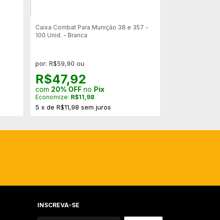
Caixa Combat Para Munição 38 e 357 -
Caixa MTM Para 
100 Unid. - Branca
Unidades (cores
por: R$59,90 ou
por: R$62,90 o
R$47,92
R$50,3
com
20% OFF
no
Pix
com
20% OFF
Economize:
R$11,98
Economize:
R$1
5
x
de
R$11,98
sem juros
6
x
de
R$10,48
INSCREVA-SE