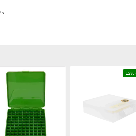
ção
12%