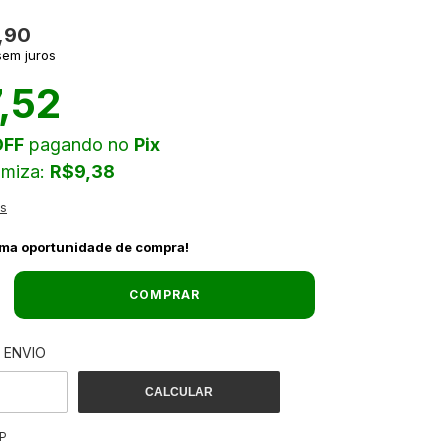
,90
sem juros
,52
OFF
pagando no
Pix
omiza:
R$9,38
es
ima oportunidade de compra!
 ENVIO
ALTERAR CEP
 O CEP:
CALCULAR
P