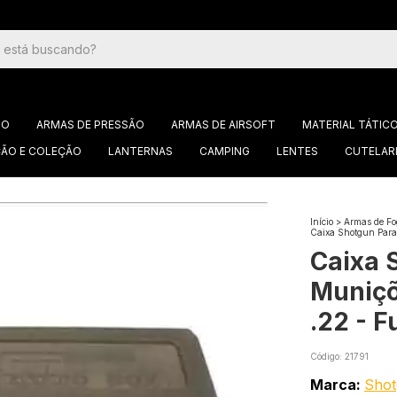
GO
ARMAS DE PRESSÃO
ARMAS DE AIRSOFT
MATERIAL TÁTIC
ÃO E COLEÇÃO
LANTERNAS
CAMPING
LENTES
CUTELAR
Início
>
Armas de Fo
Caixa Shotgun Para 
Caixa 
Muniçõe
.22 - 
Código:
21791
Marca:
Sho