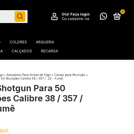
0
Olá!
Faça login
Ou cadastre-se
O
COLDRES
ARQUERIA
IA
CALÇADOS
RECARGA
go
>
Acessórios Para Armas de Fogo
>
Caixas para Munição
>
50 Munições Calibre 38 / 357 / .22 - Fumê
Shotgun Para 50
s Calibre 38 / 357 /
Fumê
tgun