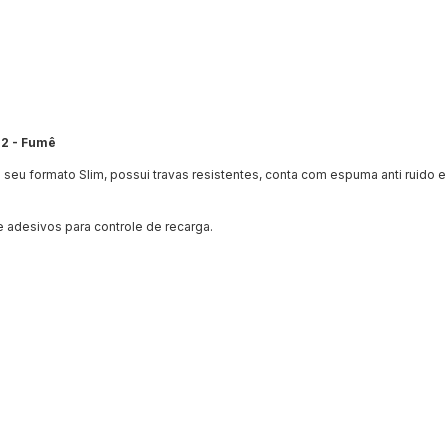
22 - Fumê
u formato Slim, possui travas resistentes, conta com espuma anti ruido e a
 adesivos para controle de recarga.