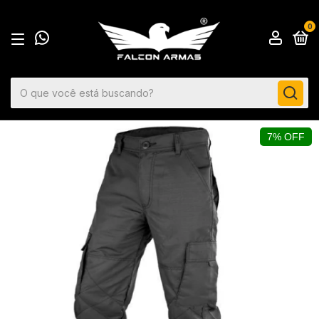
0
7% OFF