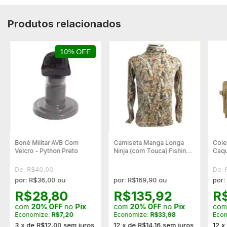
Produtos relacionados
10% OFF
Boné Militar AVB Com
Camiseta Manga Longa
Cole
Velcro - Python Preto
Ninja (com Touca) Fishing
Caqu
Co - Camuflada
De: R$40,00
De:
por: R$36,00 ou
por: R$169,90 ou
por:
R$28,80
R$135,92
R
com
20% OFF
no
Pix
com
20% OFF
no
Pix
co
Economize:
R$7,20
Economize:
R$33,98
Eco
3
x
de
R$12,00
sem juros
12
x
de
R$14,16
sem juros
12