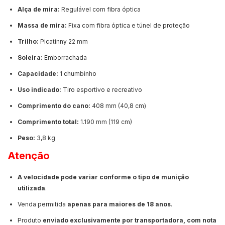
Alça de mira:
Regulável com fibra óptica
Massa de mira:
Fixa com fibra óptica e túnel de proteção
Trilho:
Picatinny 22 mm
Soleira:
Emborrachada
Capacidade:
1 chumbinho
Uso indicado:
Tiro esportivo e recreativo
Comprimento do cano:
408 mm (40,8 cm)
Comprimento total:
1.190 mm (119 cm)
Peso:
3,8 kg
Atenção
A velocidade pode variar conforme o tipo de munição
utilizada
.
Venda permitida
apenas para maiores de 18 anos
.
Produto
enviado exclusivamente por transportadora, com nota