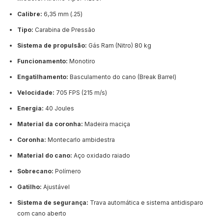
Calibre:
6,35 mm (.25)
Tipo:
Carabina de Pressão
Sistema de propulsão:
Gás Ram (Nitro) 80 kg
Funcionamento:
Monotiro
Engatilhamento:
Basculamento do cano (Break Barrel)
Velocidade:
705 FPS (215 m/s)
Energia:
40 Joules
Material da coronha:
Madeira maciça
Coronha:
Montecarlo ambidestra
Material do cano:
Aço oxidado raiado
Sobrecano:
Polímero
Gatilho:
Ajustável
Sistema de segurança:
Trava automática e sistema antidisparo
com cano aberto