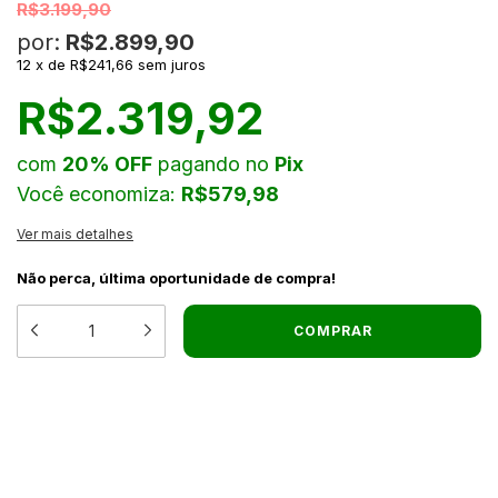
R$3.199,90
por:
R$2.899,90
12
x
de
R$241,66
sem juros
R$2.319,92
com
20% OFF
pagando no
Pix
Você economiza:
R$579,98
Ver mais detalhes
Não perca, última oportunidade de compra!
MEIOS DE ENVIO
ALTERAR CEP
ENTREGAS PARA O CEP:
CALCULAR
NÃO SEI MEU CEP