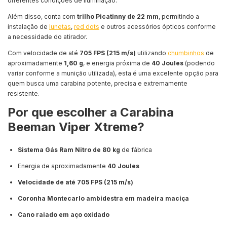
diferentes condições de iluminação.
Além disso, conta com
trilho Picatinny de 22 mm
, permitindo a
instalação de
lunetas
,
red dots
e outros acessórios ópticos conforme
a necessidade do atirador.
Com velocidade de até
705 FPS (215 m/s)
utilizando
chumbinhos
de
aproximadamente
1,60 g
, e energia próxima de
40 Joules
(podendo
variar conforme a munição utilizada), esta é uma excelente opção para
quem busca uma carabina potente, precisa e extremamente
resistente.
Por que escolher a Carabina
Beeman Viper Xtreme?
Sistema Gás Ram Nitro de 80 kg
de fábrica
Energia de aproximadamente
40 Joules
Velocidade de até 705 FPS (215 m/s)
Coronha Montecarlo ambidestra em madeira maciça
Cano raiado em aço oxidado