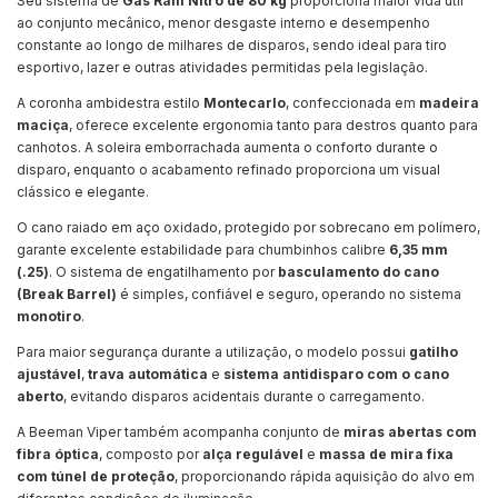
Seu sistema de
Gás Ram Nitro de 80 kg
proporciona maior vida útil
ao conjunto mecânico, menor desgaste interno e desempenho
constante ao longo de milhares de disparos, sendo ideal para tiro
esportivo, lazer e outras atividades permitidas pela legislação.
A coronha ambidestra estilo
Montecarlo
, confeccionada em
madeira
maciça
, oferece excelente ergonomia tanto para destros quanto para
canhotos. A soleira emborrachada aumenta o conforto durante o
disparo, enquanto o acabamento refinado proporciona um visual
clássico e elegante.
O cano raiado em aço oxidado, protegido por sobrecano em polímero,
garante excelente estabilidade para chumbinhos calibre
6,35 mm
(.25)
. O sistema de engatilhamento por
basculamento do cano
(Break Barrel)
é simples, confiável e seguro, operando no sistema
monotiro
.
Para maior segurança durante a utilização, o modelo possui
gatilho
ajustável
,
trava automática
e
sistema antidisparo com o cano
aberto
, evitando disparos acidentais durante o carregamento.
A Beeman Viper também acompanha conjunto de
miras abertas com
fibra óptica
, composto por
alça regulável
e
massa de mira fixa
com túnel de proteção
, proporcionando rápida aquisição do alvo em