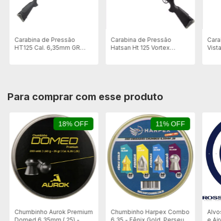
Carabina de Pressão
Carabina de Pressão
Cara
HT125 Cal. 6,35mm GR
Hatsan Ht 125 Vortex
Vist
VORTEX 75kg- Most
6,0mm Com Gás Ram 75kg
Com
Instalado
Ram
Para comprar com esse produto
18% OFF
11% OFF
Chumbinho Aurok Premium
Chumbinho Harpex Combo
Alvo
Domed 6.35mm (.25) -
6.35 - Fênix Gold, Perseus,
e Ai