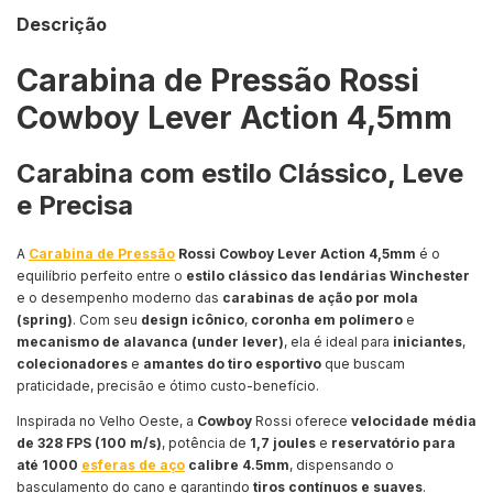
Descrição
Carabina de Pressão Rossi
Cowboy Lever Action 4,5mm
Carabina com estilo Clássico, Leve
e Precisa
A
Carabina de Pressão
Rossi Cowboy Lever Action 4,5mm
é o
equilíbrio perfeito entre o
estilo clássico das lendárias Winchester
e o desempenho moderno das
carabinas de ação por mola
(spring)
. Com seu
design icônico
,
coronha em polímero
e
mecanismo de alavanca (under lever)
, ela é ideal para
iniciantes
,
colecionadores
e
amantes do tiro esportivo
que buscam
praticidade, precisão e ótimo custo-benefício.
Inspirada no Velho Oeste, a
Cowboy
Rossi oferece
velocidade média
de 328 FPS (100 m/s)
, potência de
1,7 joules
e
reservatório para
até 1000
esferas de aço
calibre 4.5mm
, dispensando o
basculamento do cano e garantindo
tiros contínuos e suaves
.