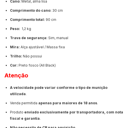
Cano:
Metal, alma lisa
Comprimento do cano:
30 cm
Comprimento total:
90 cm
Peso:
1,2 kg
Trava de segurança:
Sim, manual
Mira:
Alça ajustável / Massa fixa
Trilho:
Não possui
Cor:
Preto fosco (All Black)
Atenção
A velocidade pode variar conforme o tipo de munição
utilizada
.
Venda permitida
apenas para maiores de 18 anos
.
Produto
enviado exclusivamente por transportadora, com nota
fiscal e garantia
.
Não necessita de CR para aquisição
.