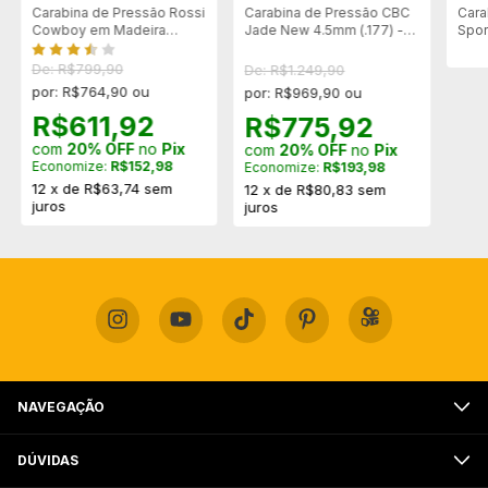
Carabina de Pressão Rossi
Carabina de Pressão CBC
Cara
Cowboy em Madeira
Jade New 4.5mm (.177) -
Spor
4.5mm Lever Action
Preta
Aces
De: R$799,90
De: R$1.249,90
por: R$764,90 ou
por: R$969,90 ou
R$611,92
R$775,92
com
20% OFF
no
Pix
com
20% OFF
no
Pix
Economize:
R$152,98
Economize:
R$193,98
12
x
de
R$63,74
sem
12
x
de
R$80,83
sem
juros
juros
NAVEGAÇÃO
DÚVIDAS