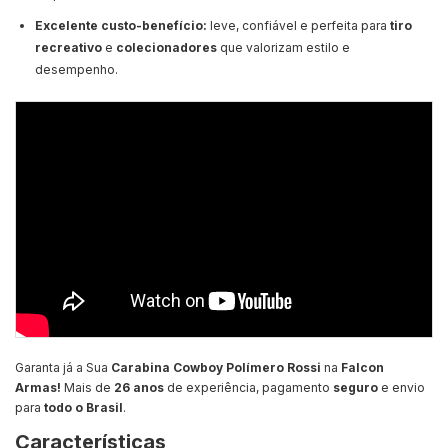
Excelente custo-benefício:
leve, confiável e perfeita para
tiro
recreativo
e
colecionadores
que valorizam estilo e
desempenho.
Garanta já a Sua
Carabina Cowboy Polímero Rossi
na
Falcon
Armas!
Mais de
26 anos
de experiência, pagamento
seguro
e envio
para
todo o Brasil
.
Características