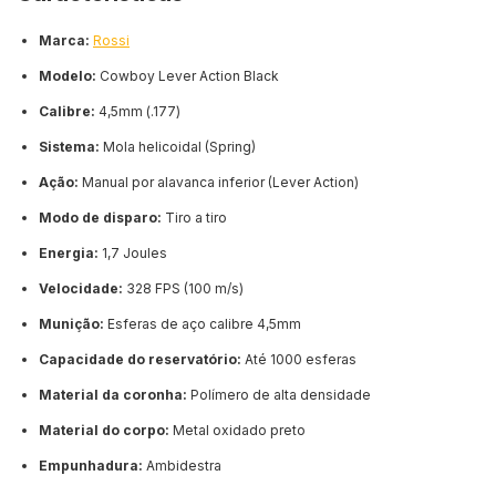
Marca:
Rossi
Modelo:
Cowboy Lever Action Black
Calibre:
4,5mm (.177)
Sistema:
Mola helicoidal (Spring)
Ação:
Manual por alavanca inferior (Lever Action)
Modo de disparo:
Tiro a tiro
Energia:
1,7 Joules
Velocidade:
328 FPS (100 m/s)
Munição:
Esferas de aço calibre 4,5mm
Capacidade do reservatório:
Até 1000 esferas
Material da coronha:
Polímero de alta densidade
Material do corpo:
Metal oxidado preto
Empunhadura:
Ambidestra