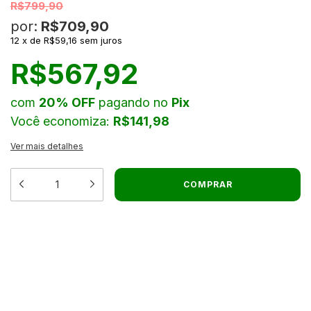
R$799,90
por:
R$709,90
12
x
de
R$59,16
sem juros
R$567,92
com
20% OFF
pagando no
Pix
Você economiza:
R$141,98
Ver mais detalhes
MEIOS DE ENVIO
ALTERAR CEP
ENTREGAS PARA O CEP:
CALCULAR
NÃO SEI MEU CEP