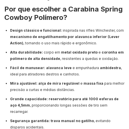
Por que escolher a Carabina Spring
Cowboy Polímero?
Design clássico e funcional:
inspirada nas rifles Winchester, com
mecanismo de engatilhamento por alavanca inferior (Lever
Action)
, tornando o uso mais rápido e ergonômico.
Alta durabilidade:
corpo em
metal oxidado preto
e
coronha em
polímero de alta densidade
, resistentes a quedas e oxidação.
Fácil de manusear:
alavanca leve
e empunhadura
ambidestra
,
ideal para atiradores destros e canhotos.
Mira ajustável:
alça de mira regulável
e
massa fixa
para melhor
precisão a curtas e médias distâncias.
Grande capacidade:
reservatório para até 1000 esferas de
aço 4,5mm
, proporcionando longas sessões de tiro sem
recarregar.
Segurança garantida:
trava manual no gatilho
, evitando
disparos acidentais.