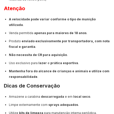
Atenção
A velocidade pode variar conforme o tipo de munição
utilizada
.
Venda permitida
apenas para maiores de 18 anos
.
Produto
enviado exclusivamente por transportadora, com nota
fiscal e garantia
.
Não necessita de CR para aquisição
.
Uso exclusivo para
lazer
e
prática esportiva
.
Mantenha fora do alcance de crianças e animais e utilize com
responsabilidade
.
Dicas de Conservação
Armazene a carabina
descarregada
e em
local seco
.
Limpe externamente com
sprays adequados
.
Utilize
kits de limpeza
para manutenção interna periódica.