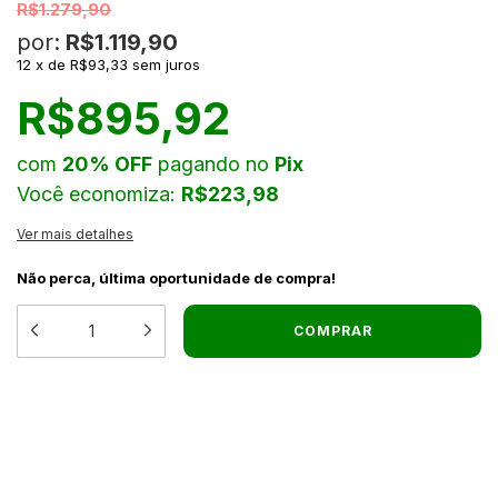
R$1.279,90
por:
R$1.119,90
12
x
de
R$93,33
sem juros
R$895,92
com
20% OFF
pagando no
Pix
Você economiza:
R$223,98
Ver mais detalhes
Não perca, última oportunidade de compra!
MEIOS DE ENVIO
ALTERAR CEP
ENTREGAS PARA O CEP:
CALCULAR
NÃO SEI MEU CEP