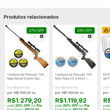
Produtos relacionados
27% OFF
24% OFF
Carabina de Pressão TAG
Carabina de Pressão TAG
Kit 
Naja Wood 5.5mm Gás
Nitro Naja 2.0 4.5mm +
de P
Ram + Acessórios
Acessórios
4x32
Snyp
De: R$2.199,90
De: R$1.849,99
De:
Chum
por: R$1.599,00 ou
por: R$1.399,90 ou
por:
R$1.279,20
R$1.119,92
R
com
20% OFF
no
Pix
com
20% OFF
no
Pix
co
Economize:
R$319,80
Economize:
R$279,98
Eco