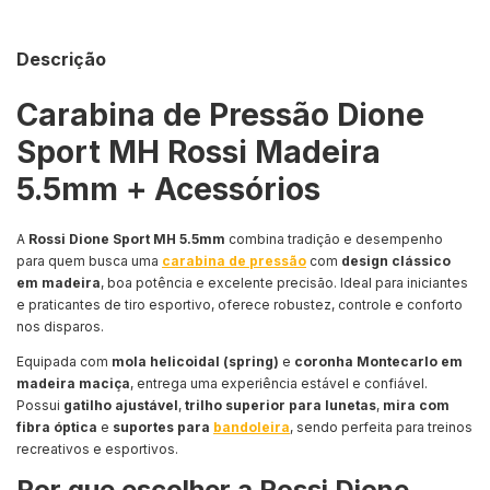
Descrição
Carabina de Pressão Dione
Sport MH Rossi Madeira
5.5mm + Acessórios
A
Rossi Dione Sport MH 5.5mm
combina tradição e desempenho
para quem busca uma
carabina de pressão
com
design clássico
em madeira
, boa potência e excelente precisão. Ideal para iniciantes
e praticantes de tiro esportivo, oferece robustez, controle e conforto
nos disparos.
Equipada com
mola helicoidal (spring)
e
coronha Montecarlo em
madeira maciça
, entrega uma experiência estável e confiável.
Possui
gatilho ajustável
,
trilho superior para lunetas
,
mira com
fibra óptica
e
suportes para
bandoleira
, sendo perfeita para treinos
recreativos e esportivos.
Por que escolher a Rossi Dione