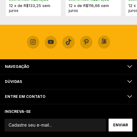
12
x
de
R$133,25
sem
12
x
de
R$116,66
sem
12
juros
juros
juro
NAVEGAÇÃO
DÚVIDAS
ENTRE EM CONTATO
INSCREVA-SE