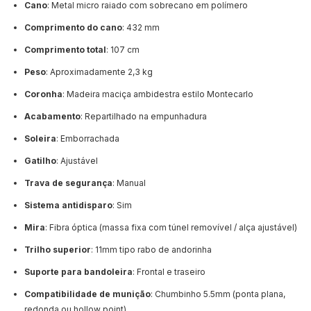
Cano
: Metal micro raiado com sobrecano em polímero
Comprimento do cano
: 432 mm
Comprimento total
: 107 cm
Peso
: Aproximadamente 2,3 kg
Coronha
: Madeira maciça ambidestra estilo Montecarlo
Acabamento
: Repartilhado na empunhadura
Soleira
: Emborrachada
Gatilho
: Ajustável
Trava de segurança
: Manual
Sistema antidisparo
: Sim
Mira
: Fibra óptica (massa fixa com túnel removível / alça ajustável)
Trilho superior
: 11mm tipo rabo de andorinha
Suporte para bandoleira
: Frontal e traseiro
Compatibilidade de munição
: Chumbinho 5.5mm (ponta plana,
redonda ou hollow point)