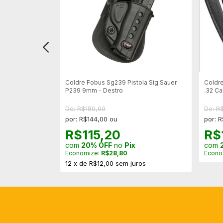
as Taurus e
Coldre Fobus Sg239 Pistola Sig Sauer
Coldre
P239 9mm - Destro
.32 Ca
De: R$180,00
De: R
por: R$144,00 ou
por: 
R$115,20
R$
com
20% OFF
no
Pix
com
Economize:
R$28,80
Econo
ros
12
x
de
R$12,00
sem juros