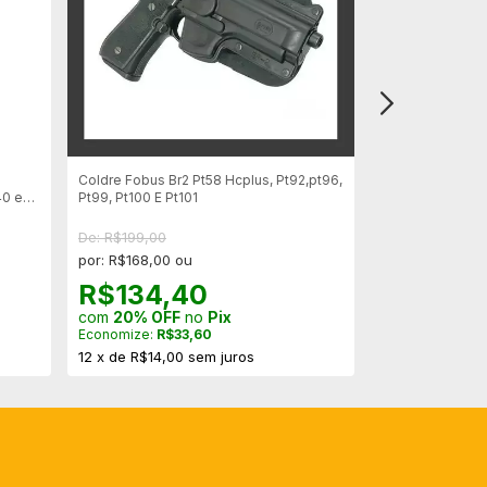
Coldre Fobus Br2 Pt58 Hcplus, Pt92,pt96,
Porta carregado
40 e
Pt99, Pt100 E Pt101
Fobus 6909 BH
De: R$199,00
De: R$190,00
por: R$168,00 ou
por: R$130,00 
R$134,40
R$104,
com
20% OFF
no
Pix
com
20% OFF
Economize:
R$33,60
Economize:
R$2
12
x
de
R$14,00
sem juros
12
x
de
R$10,83