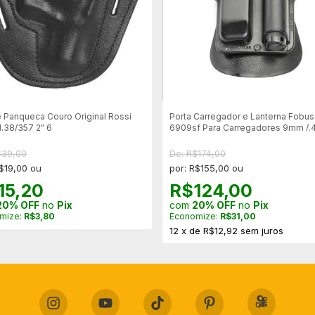
 Panqueca Couro Original Rossi
Porta Carregador e Lanterna Fobus
l.38/357 2" 6
6909sf Para Carregadores 9mm /.
Lanternas
$39,00
De: R$174,00
R$19,00 ou
por: R$155,00 ou
15,20
R$124,00
20% OFF
no
Pix
com
20% OFF
no
Pix
mize:
R$3,80
Economize:
R$31,00
12
x
de
R$12,92
sem juros