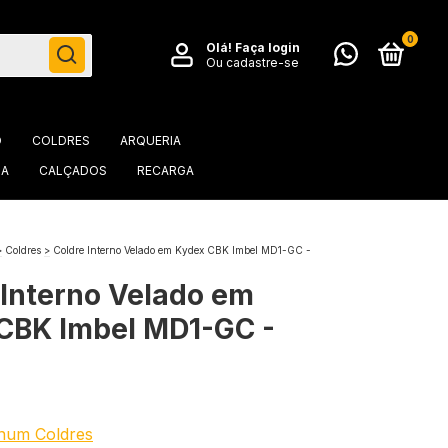
0
Olá!
Faça login
Ou cadastre-se
O
COLDRES
ARQUERIA
IA
CALÇADOS
RECARGA
>
Coldres
>
Coldre Interno Velado em Kydex CBK Imbel MD1-GC -
 Interno Velado em
CBK Imbel MD1-GC -
num Coldres