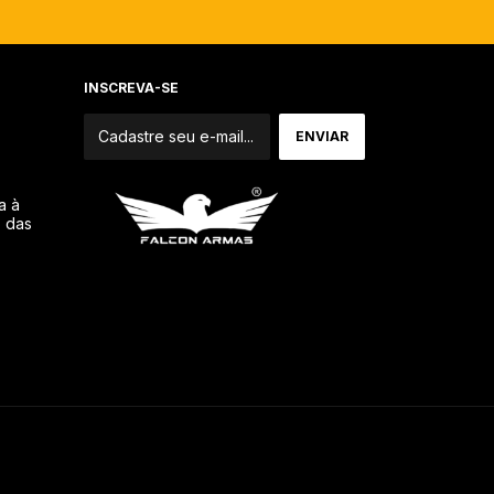
INSCREVA-SE
a à
o das