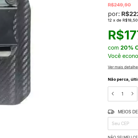
R$249,90
por:
R$22
12
x
de
R$18,50
R$17
com
20% 
Você econ
Ver mais detalh
Não perca, últ
MEIOS DE
ENTREGAS PARA
NÃO SEI MEU CE