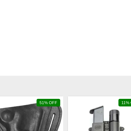
51% OFF
11%