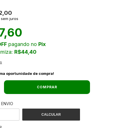
2,00
sem juros
7,60
OFF
pagando no
Pix
omiza:
R$44,40
es
ima oportunidade de compra!
 ENVIO
ALTERAR CEP
 O CEP:
CALCULAR
P