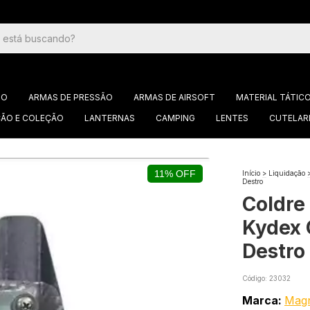
GO
ARMAS DE PRESSÃO
ARMAS DE AIRSOFT
MATERIAL TÁTIC
ÃO E COLEÇÃO
LANTERNAS
CAMPING
LENTES
CUTELAR
11% OFF
Início
>
Liquidação
Destro
Coldre
Kydex 
Destro
Código:
23032
Marca:
Mag