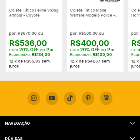
Colete Tático Feline Viking
Colete Tatico Molle
Cole
Armour - Coyote
Warfare Modelo Police -
Honr
Preto
Stop
por: R$670,00 ou
por: R$500,00 ou
por:
R$536,00
R$400,00
R
com
20% OFF
no
Pix
com
20% OFF
no
Pix
co
Economize:
R$134,00
Economize:
R$100,00
Eco
12
x
de
R$55,83
sem
12
x
de
R$41,67
sem
12
juros
juros
juro
NAVEGAÇÃO
DÚVIDAS