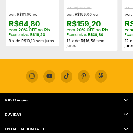
Display LCD
35kg+bucha
60kg
De: R$234,90
De:
por: R$81,00 ou
por: R$199,00 ou
por:
R$64,80
R$159,20
R
com
20% OFF
no
Pix
com
20% OFF
no
Pix
co
Economize:
R$16,20
Economize:
R$39,80
Eco
8
x
de
R$10,13
sem juros
12
x
de
R$16,58
sem
12
juros
juro
NAVEGAÇÃO
DÚVIDAS
ENTRE EM CONTATO