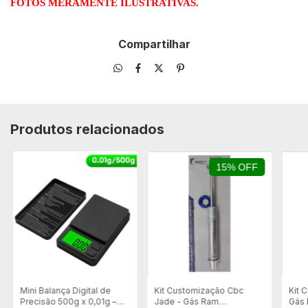
FOTOS MERAMENTE ILUSTRATIVAS.
Compartilhar
Produtos relacionados
15% OFF
Mini Balança Digital de
Kit Customização Cbc
Kit 
Precisão 500g x 0,01g –
Jade - Gás Ram
Gás