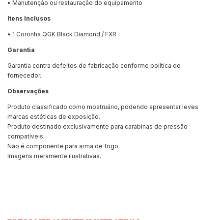
• Manutenção ou restauração do equipamento
Itens Inclusos
• 1 Coronha QGK Black Diamond / FXR
Garantia
Garantia contra defeitos de fabricação conforme política do
fornecedor.
Observações
Produto classificado como mostruário, podendo apresentar leves
marcas estéticas de exposição.
Produto destinado exclusivamente para carabinas de pressão
compatíveis.
Não é componente para arma de fogo.
Imagens meramente ilustrativas.
Adquira a Coronha QGK Black Diamond / FXR na Falcon Armas e
mantenha sua carabina com estrutura confiável e ergonomia
adequada para o uso esportivo.