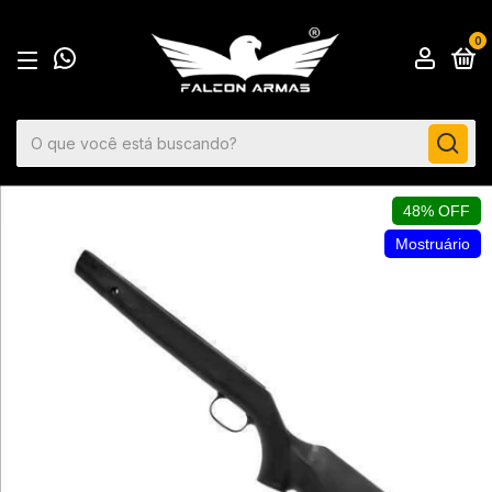
0
48% OFF
Mostruário